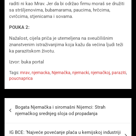
raditi ni kao Mrav. Jer da bi održao firmu moraš se družiti
sa stršljenovima, bubamarama, paucima, hrčcima,
cvrčcima, stjenicama i sovama.
POUKA 2:
Nažalost, cijela priča je utemeljena na sveučilišnim
znanstvenim istraživanjima koja kažu da većina ljudi teži
ka parazitskom životu.
Izvor: buka portal
Tags:
mrav
,
njemacka
,
Njemačka
,
njemacki
,
njemačkoj
,
paraziti
,
poucnaprica
Beitragsnavigation
Bogata Njemačka i siromašni Nijemci: Strah
njemačkog srednjeg sloja od propadanja
IG BCE: ‘Najveće povećanje plaća u kemijskoj industriji