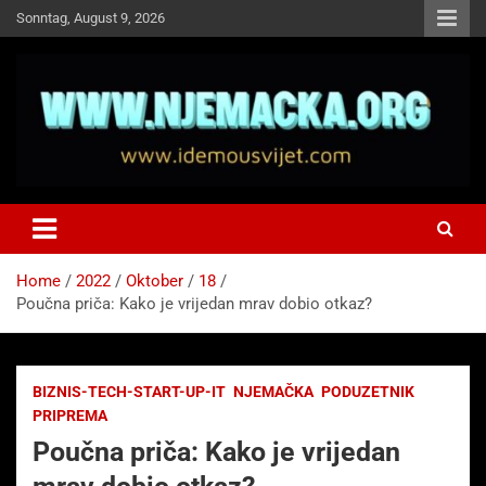
Skip
Sonntag, August 9, 2026
to
content
NJEMAČKA
Idemo u Svijet-Njemacka!
Home
2022
Oktober
18
Poučna priča: Kako je vrijedan mrav dobio otkaz?
BIZNIS-TECH-START-UP-IT
NJEMAČKA
PODUZETNIK
PRIPREMA
Poučna priča: Kako je vrijedan