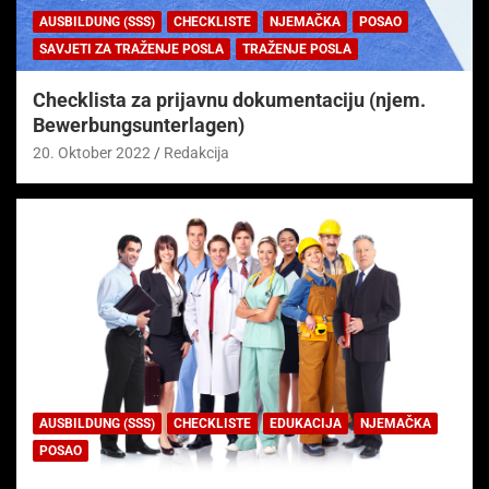
AUSBILDUNG (SSS)
CHECKLISTE
NJEMAČKA
POSAO
SAVJETI ZA TRAŽENJE POSLA
TRAŽENJE POSLA
Checklista za prijavnu dokumentaciju (njem.
Bewerbungsunterlagen)
20. Oktober 2022
Redakcija
AUSBILDUNG (SSS)
CHECKLISTE
EDUKACIJA
NJEMAČKA
POSAO