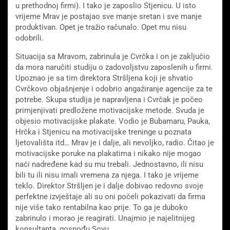
u prethodnoj firmi). I tako je zaposlio Stjenicu. U isto
vrijeme Mrav je postajao sve manje sretan i sve manje
produktivan. Opet je tražio računalo. Opet mu nisu
odobrili.
Situacija sa Mravom, zabrinula je Cvrčka i on je zaključio
da mora naručiti studiju o zadovoljstvu zaposlenih u firmi.
Upoznao je sa tim direktora Stršljena koji je shvatio
Cvrčkovo objašnjenje i odobrio angažiranje agencije za te
potrebe. Skupa studija je napravljena i Cvrčak je počeo
primjenjivati predložene motivacijske metode. Svuda je
objesio motivacijske plakate. Vodio je Bubamaru, Pauka,
Hrčka i Stjenicu na motivacijske treninge u poznata
ljetovališta itd… Mrav je i dalje, ali nevoljko, radio. Čitao je
motivacijske poruke na plakatima i nikako nije mogao
naći nadređene kad su mu trebali. Jednostavno, ili nisu
bili tu ili nisu imali vremena za njega. I tako je vrijeme
teklo. Direktor Stršljen je i dalje dobivao redovno svoje
perfektne izvještaje ali su oni počeli pokazivati da firma
nije više tako rentabilna kao prije. To ga je duboko
zabrinulo i morao je reagirati. Unajmio je najelitnijeg
konsultanta, gospođu Sovu.