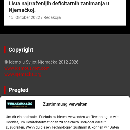
Lista najtraženijih deficitarnih zanimanja u
Njemačkoj.
15. Oktober 2022
Redakcija
Copyright
© Idemo u Svijet-Njemačka 2012-2026
www.idemousvijet.com
www.njemacka.org
Pregled
Impressum
Zustimmung verwalten
Datenschutzerklärung
Widerufsbelehrung
Um dir ein optimales Erlebnis zu bieten, verwenden wir Technologien wie
Oglašavanje / Postavite svoj oglas
Cookies, um Geräteinformationen zu speichern und/oder darauf
zuzugreifen. Wenn du diesen Technologien zustimmst, können wir Daten