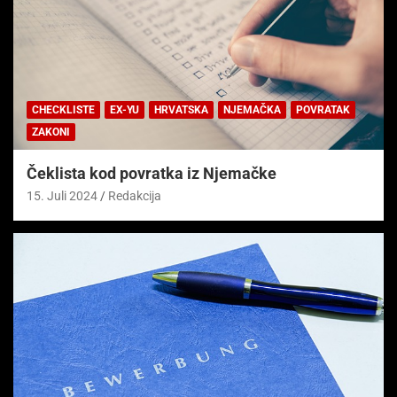
CHECKLISTE
EX-YU
HRVATSKA
NJEMAČKA
POVRATAK
ZAKONI
Čeklista kod povratka iz Njemačke
15. Juli 2024
Redakcija