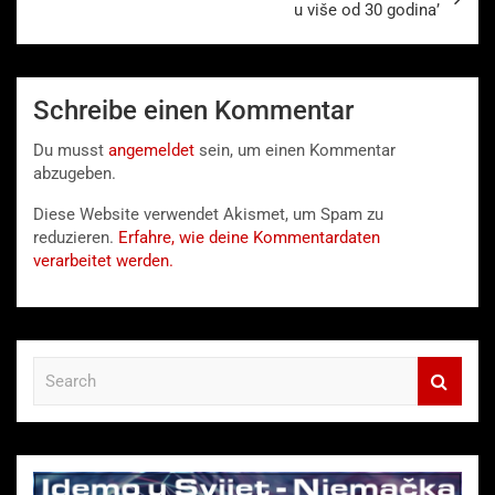
u više od 30 godina’
Schreibe einen Kommentar
Du musst
angemeldet
sein, um einen Kommentar
abzugeben.
Diese Website verwendet Akismet, um Spam zu
reduzieren.
Erfahre, wie deine Kommentardaten
verarbeitet werden.
S
e
a
r
c
h