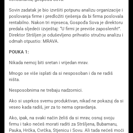
Sovin zadatak je bio izvršiti potpunu analizu organizacije i
poslovanja firme i predložiti rješenja da bi firma poslovala
rentabilno. Nakon tri mjeseca, Gospođa Sova je direktoru
predala sljedeći izvještaj: “U firmi je previše zaposlenih!”.
Direktor Stršljen je oduševljeno prihvatio stručnu analizu i
odmah otpustio: MRAVA.
POUKA 1:
Nikada nemoj biti sretan i vrijedan mrav.
Mnogo se više isplati da si nesposoban i da ne radiš
ništa.
Nesposobnima ne trebaju nadzornici.
Ako si usprkos svemu produktivan, nikad ne pokazuj da si
veseo kada radiš, jer za to nema opravdanja.
Ako, ipak, na svaki način želiš da si mrav, osnuj svoju
firmu i tako nećeš morati raditi za Stršljena, Bubamaru,
Pauka, Hrčka, Cvrčka, Stjenicu i Sovu. Ali tada nećeš moći