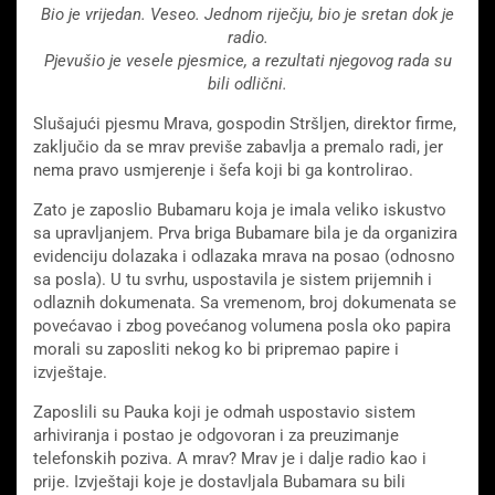
Bio je vrijedan. Veseo. Jednom riječju, bio je sretan dok je
radio.
Pjevušio je vesele pjesmice, a rezultati njegovog rada su
bili odlični.
Slušajući pjesmu Mrava, gospodin Stršljen, direktor firme,
zaključio da se mrav previše zabavlja a premalo radi, jer
nema pravo usmjerenje i šefa koji bi ga kontrolirao.
Zato je zaposlio Bubamaru koja je imala veliko iskustvo
sa upravljanjem. Prva briga Bubamare bila je da organizira
evidenciju dolazaka i odlazaka mrava na posao (odnosno
sa posla). U tu svrhu, uspostavila je sistem prijemnih i
odlaznih dokumenata. Sa vremenom, broj dokumenata se
povećavao i zbog povećanog volumena posla oko papira
morali su zaposliti nekog ko bi pripremao papire i
izvještaje.
Zaposlili su Pauka koji je odmah uspostavio sistem
arhiviranja i postao je odgovoran i za preuzimanje
telefonskih poziva. A mrav? Mrav je i dalje radio kao i
prije. Izvještaji koje je dostavljala Bubamara su bili