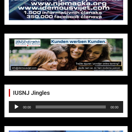
IUSNJ Jingles
Audio-
00:00
00:00
Player