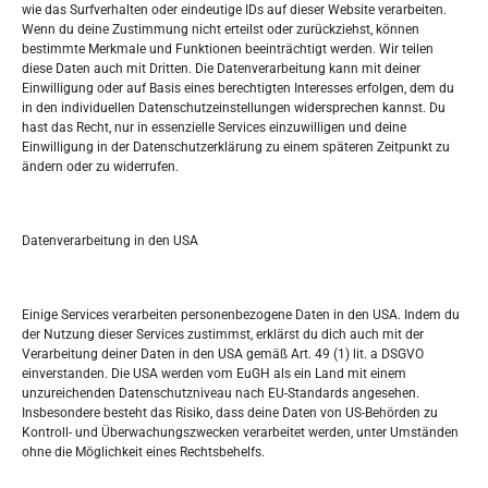
wie das Surfverhalten oder eindeutige IDs auf dieser Website verarbeiten.
Tko je “Idemo u Svijet – Njemačka?
Wenn du deine Zustimmung nicht erteilst oder zurückziehst, können
bestimmte Merkmale und Funktionen beeinträchtigt werden. Wir teilen
diese Daten auch mit Dritten. Die Datenverarbeitung kann mit deiner
Pretražite stranicu:
Einwilligung oder auf Basis eines berechtigten Interesses erfolgen, dem du
in den individuellen Datenschutzeinstellungen widersprechen kannst. Du
hast das Recht, nur in essenzielle Services einzuwilligen und deine
S
Einwilligung in der Datenschutzerklärung zu einem späteren Zeitpunkt zu
e
ändern oder zu widerrufen.
a
r
Kalendar
c
Datenverarbeitung in den USA
h
OKTOBER 2022
M
D
M
D
F
S
S
Einige Services verarbeiten personenbezogene Daten in den USA. Indem du
der Nutzung dieser Services zustimmst, erklärst du dich auch mit der
1
2
Verarbeitung deiner Daten in den USA gemäß Art. 49 (1) lit. a DSGVO
einverstanden. Die USA werden vom EuGH als ein Land mit einem
3
4
5
6
7
8
9
unzureichenden Datenschutzniveau nach EU-Standards angesehen.
Insbesondere besteht das Risiko, dass deine Daten von US-Behörden zu
10
11
12
13
14
15
16
Kontroll- und Überwachungszwecken verarbeitet werden, unter Umständen
ohne die Möglichkeit eines Rechtsbehelfs.
17
18
19
20
21
22
23