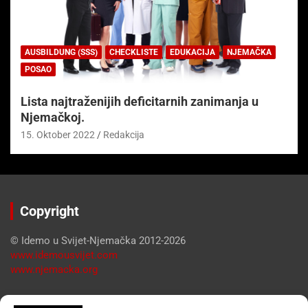
AUSBILDUNG (SSS)
CHECKLISTE
EDUKACIJA
NJEMAČKA
POSAO
Lista najtraženijih deficitarnih zanimanja u
Njemačkoj.
15. Oktober 2022
Redakcija
Copyright
© Idemo u Svijet-Njemačka 2012-2026
www.idemousvijet.com
www.njemacka.org
Pregled