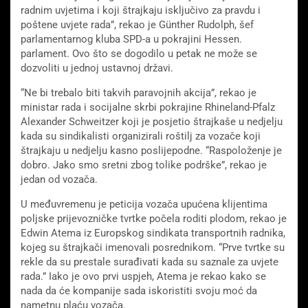
radnim uvjetima i koji štrajkaju isključivo za pravdu i
poštene uvjete rada”, rekao je Günther Rudolph, šef
parlamentarnog kluba SPD-a u pokrajini Hessen.
parlament. Ovo što se dogodilo u petak ne može se
dozvoliti u jednoj ustavnoj državi.
“Ne bi trebalo biti takvih paravojnih akcija”, rekao je
ministar rada i socijalne skrbi pokrajine Rhineland-Pfalz
Alexander Schweitzer koji je posjetio štrajkaše u nedjelju
kada su sindikalisti organizirali roštilj za vozače koji
štrajkaju u nedjelju kasno poslijepodne. “Raspoloženje je
dobro. Jako smo sretni zbog tolike podrške”, rekao je
jedan od vozača.
U međuvremenu je peticija vozača upućena klijentima
poljske prijevozničke tvrtke počela roditi plodom, rekao je
Edwin Atema iz Europskog sindikata transportnih radnika,
kojeg su štrajkači imenovali posrednikom. “Prve tvrtke su
rekle da su prestale surađivati ​​kada su saznale za uvjete
rada.” Iako je ovo prvi uspjeh, Atema je rekao kako se
nada da će kompanije sada iskoristiti svoju moć da
nametnu plaću vozača.