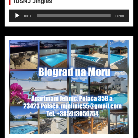
IUSNJ Jingles
Audio-
00:00
00:00
Player