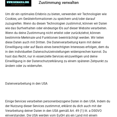
Zustimmung verwalten
Impressum
Um dir ein optimales Erlebnis zu bieten, verwenden wir Technologien wie
Datenschutzerklärung
Cookies, um Geräteinformationen zu speichern und/oder darauf
Widerufsbelehrung
zuzugreifen. Wenn du diesen Technologien zustimmst, können wir Daten
Oglašavanje / Postavite svoj oglas
wie das Surfverhalten oder eindeutige IDs auf dieser Website verarbeiten.
Wenn du deine Zustimmung nicht erteilst oder zurückziehst, können
bestimmte Merkmale und Funktionen beeinträchtigt werden. Wir teilen
Tko je “Idemo u Svijet – Njemačka?
diese Daten auch mit Dritten. Die Datenverarbeitung kann mit deiner
Einwilligung oder auf Basis eines berechtigten Interesses erfolgen, dem du
in den individuellen Datenschutzeinstellungen widersprechen kannst. Du
Pretražite stranicu:
hast das Recht, nur in essenzielle Services einzuwilligen und deine
Einwilligung in der Datenschutzerklärung zu einem späteren Zeitpunkt zu
ändern oder zu widerrufen.
S
e
a
r
Datenverarbeitung in den USA
Kalendar
c
h
APRIL 2023
Einige Services verarbeiten personenbezogene Daten in den USA. Indem du
der Nutzung dieser Services zustimmst, erklärst du dich auch mit der
M
D
M
D
F
S
S
Verarbeitung deiner Daten in den USA gemäß Art. 49 (1) lit. a DSGVO
einverstanden. Die USA werden vom EuGH als ein Land mit einem