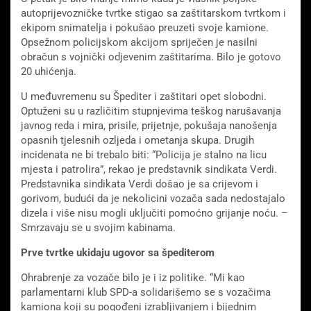
autoprijevozničke tvrtke stigao sa zaštitarskom tvrtkom i
ekipom snimatelja i pokušao preuzeti svoje kamione.
Opsežnom policijskom akcijom spriječen je nasilni
obračun s vojnički odjevenim zaštitarima. Bilo je gotovo
20 uhićenja.
U međuvremenu su Špediter i zaštitari opet slobodni.
Optuženi su u različitim stupnjevima teškog narušavanja
javnog reda i mira, prisile, prijetnje, pokušaja nanošenja
opasnih tjelesnih ozljeda i ometanja skupa. Drugih
incidenata ne bi trebalo biti: “Policija je stalno na licu
mjesta i patrolira”, rekao je predstavnik sindikata Verdi.
Predstavnika sindikata Verdi došao je sa crijevom i
gorivom, budući da je nekolicini vozača sada nedostajalo
dizela i više nisu mogli uključiti pomoćno grijanje noću. –
Smrzavaju se u svojim kabinama.
Prve tvrtke ukidaju ugovor sa špediterom
Ohrabrenje za vozače bilo je i iz politike. “Mi kao
parlamentarni klub SPD-a solidarišemo se s vozačima
kamiona koji su pogođeni izrabljivanjem i bijednim