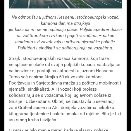
Na odmorištu u južnom Hessenu istočnoeuropski vozači
kamiona danima štrajkaju
jer kažu da im se ne isplaćuju plaće. Poljski špediter dolazi
sa zaštitarskom tvrtkom i prijeti vozačima – nakon
incidenta svi završavaju u pritvoru njemačke policije.
Političari i sindikati se solidariziraju sa vozačima.
Štrajk istočnoeuropskih vozača kamiona, koji traže
neisplaćene plaće od svojih poljskih kupaca, nastavlja se
na benzinskoj postaji na autocesti u južnom Hessenu.
Tamo već danima štrajka 50-ak vozača kamiona.
Podržavaju ih Savjetodavna mreža za poštenu mobilnost i
njemački sindikalisti. Ali i vozači koji prolaze
solidariziraju se s vozačima, koji uglavnom dolaze iz
Gruzije i Uzbekistana. Obitelj se zaustavila u servisnoj
zoni Gräfenhausen na A5 i donijela vozačima nekoliko
kilograma tjestenine i paletu umaka od rajčice. Bilo je tu i
uskrsnog kruha i svijeća.
U petak je bilo manje mirno kada je vlasnik poljske