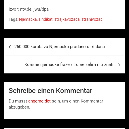
Izvor: ntv.de, jwu/dpa
Tags:
Njemačka
,
sindikat
,
strajkavozaca
,
stranivozaci
Beitragsnavigation
250.000 karata za Njemačku prodano u tri dana
Korisne njemačke fraze / To ne želim niti znati.
Schreibe einen Kommentar
Du musst
angemeldet
sein, um einen Kommentar
abzugeben.