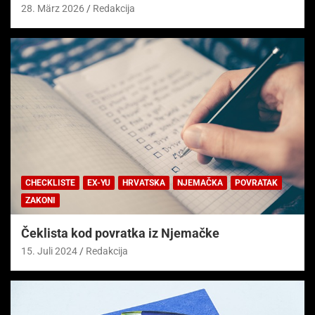
28. März 2026
Redakcija
CHECKLISTE
EX-YU
HRVATSKA
NJEMAČKA
POVRATAK
ZAKONI
Čeklista kod povratka iz Njemačke
15. Juli 2024
Redakcija