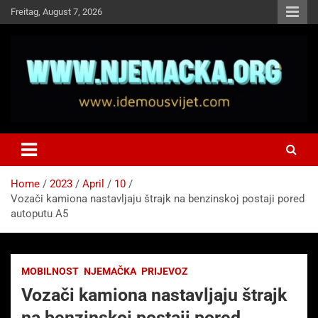
Skip
Freitag, August 7, 2026
to
content
NJEMAČKA
Idemo u Svijet-Njemacka!
Home
2023
April
10
Vozači kamiona nastavljaju štrajk na benzinskoj postaji pored
autoputu A5
MOBILNOST
NJEMAČKA
PRIJEVOZ
Vozači kamiona nastavljaju štrajk
na benzinskoj postaji pored