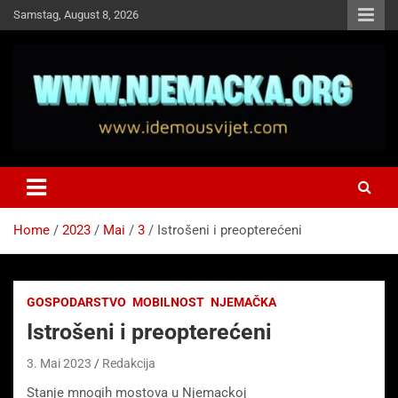
Skip
Samstag, August 8, 2026
to
content
NJEMAČKA
Idemo u Svijet-Njemacka!
Home
2023
Mai
3
Istrošeni i preopterećeni
GOSPODARSTVO
MOBILNOST
NJEMAČKA
Istrošeni i preopterećeni
3. Mai 2023
Redakcija
Stanje mnogih mostova u Njemackoj