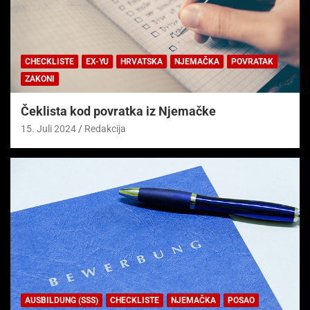
CHECKLISTE
EX-YU
HRVATSKA
NJEMAČKA
POVRATAK
ZAKONI
Čeklista kod povratka iz Njemačke
15. Juli 2024
Redakcija
AUSBILDUNG (SSS)
CHECKLISTE
NJEMAČKA
POSAO