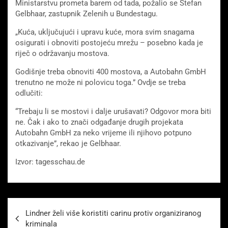
Ministarstvu prometa barem od tada, požalio se Stefan
Gelbhaar, zastupnik Zelenih u Bundestagu.
„Kuća, uključujući i upravu kuće, mora svim snagama
osigurati i obnoviti postojeću mrežu – posebno kada je
riječ o održavanju mostova.
Godišnje treba obnoviti 400 mostova, a Autobahn GmbH
trenutno ne može ni polovicu toga.” Ovdje se treba
odlučiti:
“Trebaju li se mostovi i dalje urušavati? Odgovor mora biti
ne. Čak i ako to znači odgađanje drugih projekata
Autobahn GmbH za neko vrijeme ili njihovo potpuno
otkazivanje”, rekao je Gelbhaar.
Izvor: tagesschau.de
Beitragsnavigation
Lindner želi više koristiti carinu protiv organiziranog
kriminala