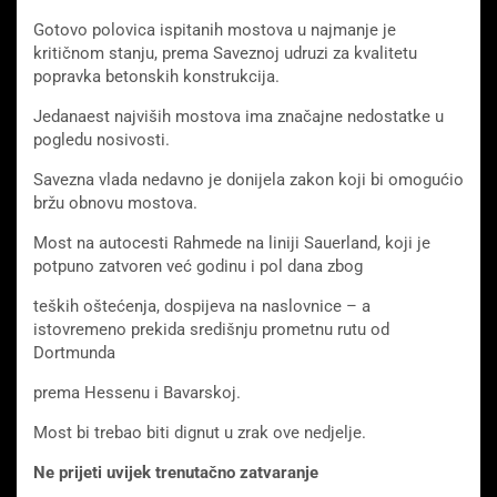
Gotovo polovica ispitanih mostova u najmanje je
kritičnom stanju, prema Saveznoj udruzi za kvalitetu
popravka betonskih konstrukcija.
Jedanaest najviših mostova ima značajne nedostatke u
pogledu nosivosti.
Savezna vlada nedavno je donijela zakon koji bi omogućio
bržu obnovu mostova.
Most na autocesti Rahmede na liniji Sauerland, koji je
potpuno zatvoren već godinu i pol dana zbog
teških oštećenja, dospijeva na naslovnice – a
istovremeno prekida središnju prometnu rutu od
Dortmunda
prema Hessenu i Bavarskoj.
Most bi trebao biti dignut u zrak ove nedjelje.
Ne prijeti uvijek trenutačno zatvaranje