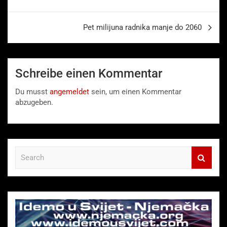
Pet milijuna radnika manje do 2060
Schreibe einen Kommentar
Du musst
angemeldet
sein, um einen Kommentar
abzugeben.
S
e
a
r
c
h