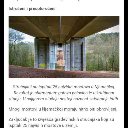
Istrošeni i preopterećeni
Stručnjaci su ispitali 25 najviših mostova u Njemačkoj.
Rezultat je alarmantan: gotovo polovica je u kritičnom
stanju. U najgorem slučaju postoji nuznost zatvaranja istih.
Mnogi mostovi u Njemačkoj moraju hitno biti obnovljeni.
Zaključak je to izvješća građevinskih stručnjaka koji su
ispitali 25 najviših mostova u zemlji.