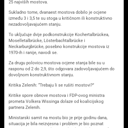
25 najviših mostova.
Sukladno tome, dvanaest mostova dobilo je ocjene
između 3 i 3,5 te su stoga u kritičnom ili konstruktivno
nezadovoljavajućem stanju.
To uključuje dvije podkonstrukcije Kochertalbrückea,
Moselletalbrücke, Lösterbachtalbrücke i
Neckarburgbrücke, posebno konstrukcije mostova iz
1970-ih i ranije, navodi se.
Za drugu polovicu mostova ocjene stanja bile su u
rasponu od 2 do 2,9, što odgovara zadovoljavajućem do
dovoljnom konstruktivnom stanju.
Kritika Zelenih: “Trebaju li se rušiti mostovi?”
Kritike spore obnove mostova i FDP-ovog ministra
prometa Volkera Wissinga dolaze od koalicijskog
partnera Zelenih.
Ministarski samit na mostu bio je prije godinu dana,
situacija je bila neizvjesna i problem je bio poznat