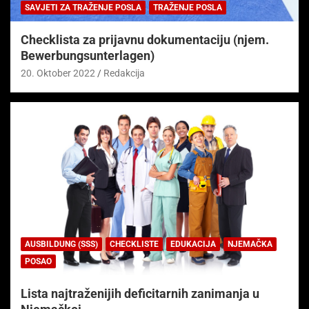
SAVJETI ZA TRAŽENJE POSLA
TRAŽENJE POSLA
Checklista za prijavnu dokumentaciju (njem.
Bewerbungsunterlagen)
20. Oktober 2022
Redakcija
AUSBILDUNG (SSS)
CHECKLISTE
EDUKACIJA
NJEMAČKA
POSAO
Lista najtraženijih deficitarnih zanimanja u