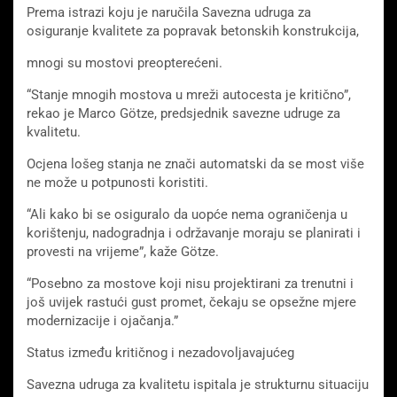
Prema istrazi koju je naručila Savezna udruga za
osiguranje kvalitete za popravak betonskih konstrukcija,
mnogi su mostovi preopterećeni.
“Stanje mnogih mostova u mreži autocesta je kritično”,
rekao je Marco Götze, predsjednik savezne udruge za
kvalitetu.
Ocjena lošeg stanja ne znači automatski da se most više
ne može u potpunosti koristiti.
“Ali kako bi se osiguralo da uopće nema ograničenja u
korištenju, nadogradnja i održavanje moraju se planirati i
provesti na vrijeme”, kaže Götze.
“Posebno za mostove koji nisu projektirani za trenutni i
još uvijek rastući gust promet, čekaju se opsežne mjere
modernizacije i ojačanja.”
Status između kritičnog i nezadovoljavajućeg
Savezna udruga za kvalitetu ispitala je strukturnu situaciju