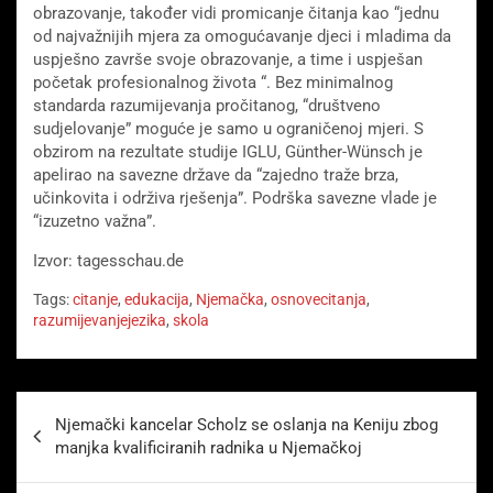
obrazovanje, također vidi promicanje čitanja kao “jednu
od najvažnijih mjera za omogućavanje djeci i mladima da
uspješno završe svoje obrazovanje, a time i uspješan
početak profesionalnog života “. Bez minimalnog
standarda razumijevanja pročitanog, “društveno
sudjelovanje” moguće je samo u ograničenoj mjeri. S
obzirom na rezultate studije IGLU, Günther-Wünsch je
apelirao na savezne države da “zajedno traže brza,
učinkovita i održiva rješenja”. Podrška savezne vlade je
“izuzetno važna”.
Izvor: tagesschau.de
Tags:
citanje
,
edukacija
,
Njemačka
,
osnovecitanja
,
razumijevanjejezika
,
skola
Beitragsnavigation
Njemački kancelar Scholz se oslanja na Keniju zbog
manjka kvalificiranih radnika u Njemačkoj