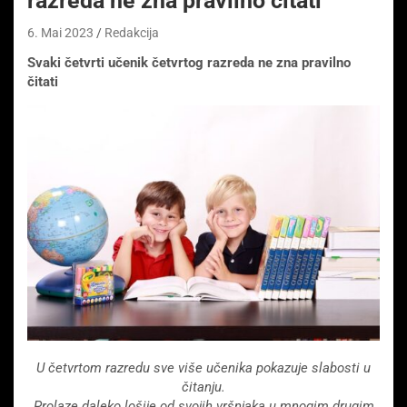
razreda ne zna pravilno čitati
6. Mai 2023
Redakcija
Svaki četvrti učenik četvrtog razreda ne zna pravilno
čitati
U četvrtom razredu sve više učenika pokazuje slabosti u
čitanju.
Prolaze daleko lošije od svojih vršnjaka u mnogim drugim