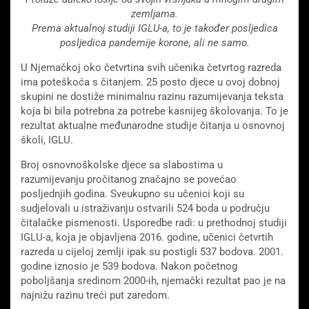
zemljama.
Prema aktualnoj studiji IGLU-a, to je također posljedica
posljedica pandemije korone, ali ne samo.
U Njemačkoj oko četvrtina svih učenika četvrtog razreda
ima poteškoća s čitanjem. 25 posto djece u ovoj dobnoj
skupini ne dostiže minimalnu razinu razumijevanja teksta
koja bi bila potrebna za potrebe kasnijeg školovanja. To je
rezultat aktualne međunarodne studije čitanja u osnovnoj
školi, IGLU.
Broj osnovnoškolske djece sa slabostima u
razumijevanju pročitanog značajno se povećao
posljednjih godina. Sveukupno su učenici koji su
sudjelovali u istraživanju ostvarili 524 boda u području
čitalačke pismenosti. Usporedbe radi: u prethodnoj studiji
IGLU-a, koja je objavljena 2016. godine, učenici četvrtih
razreda u cijeloj zemlji ipak su postigli 537 bodova. 2001.
godine iznosio je 539 bodova. Nakon početnog
poboljšanja sredinom 2000-ih, njemački rezultat pao je na
najnižu razinu treći put zaredom.