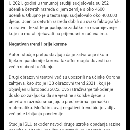
U 2021. godini u trenutnoj studiji sudjelovala su 252
učenika četvrtih razreda diljem zemlje s oko 4600
učenika. Ukupno je u testiranju sudjelovalo oko 400.000
djece. Učenici četvrtih razreda dobili su svaki faktografski
i narativni tekst te pripadajuće zadatke za razumijevanje
koje su morali rješavati na prijenosnim računalima.
Negativan trend i prije korone
Autori studije pretpostavljaju da je zatvaranje škola
tijekom pandemije korona također moglo dovesti do
većih slabosti u čitanju.
Drugi obrazovni testovi već su upozorili na učinke Corona
zahtjeva, kao što je IQB obrazovni trend 2021., koji je
objavljen u listopadu 2022. Ovo istraživanje također je
došlo do zaključka da se vještine školske djece u
četvrtom razredu smanjuju u predmetima njemački i
matematika. Međutim, ovaj negativni trend bio je vidljiv
već prije izbijanja pandemije.
Studija IGLU također navodi druge uzroke opadanja razine