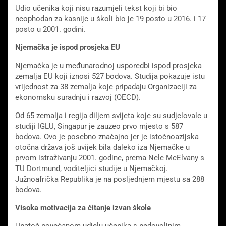
Udio učenika koji nisu razumjeli tekst koji bi bio
neophodan za kasnije u školi bio je 19 posto u 2016. i 17
posto u 2001. godini.
Njemačka je ispod prosjeka EU
Njemačka je u međunarodnoj usporedbi ispod prosjeka
zemalja EU koji iznosi 527 bodova. Studija pokazuje istu
vrijednost za 38 zemalja koje pripadaju Organizaciji za
ekonomsku suradnju i razvoj (OECD).
Od 65 zemalja i regija diljem svijeta koje su sudjelovale u
studiji IGLU, Singapur je zauzeo prvo mjesto s 587
bodova. Ovo je posebno značajno jer je istočnoazijska
otočna država još uvijek bila daleko iza Njemačke u
prvom istraživanju 2001. godine, prema Nele McElvany s
TU Dortmund, voditeljici studije u Njemačkoj.
Južnoafrička Republika je na posljednjem mjestu sa 288
bodova.
Visoka motivacija za čitanje izvan škole