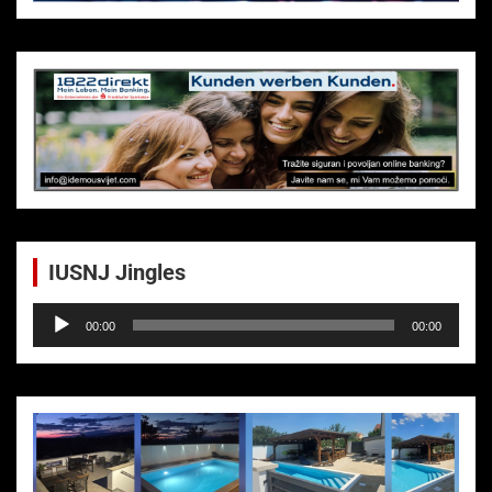
IUSNJ Jingles
Audio-
00:00
00:00
Player