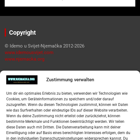
Copyright
© Idemo u Svijet-Njemačka 2012-2026
www.idemousvijet.com
www.njemacka.org
Pregled
Zustimmung verwalten
Impressum
Um dir ein optimales Erlebnis zu bieten, verwenden wir Technologien wie
Datenschutzerklärung
Cookies, um Geräteinformationen zu speichern und/oder darauf
Widerufsbelehrung
zuzugreifen. Wenn du diesen Technologien zustimmst, können wir Daten
Oglašavanje / Postavite svoj oglas
wie das Surfverhalten oder eindeutige IDs auf dieser Website verarbeiten.
Wenn du deine Zustimmung nicht erteilst oder zurückziehst, können
bestimmte Merkmale und Funktionen beeinträchtigt werden. Wir teilen
Tko je “Idemo u Svijet – Njemačka?
diese Daten auch mit Dritten. Die Datenverarbeitung kann mit deiner
Einwilligung oder auf Basis eines berechtigten Interesses erfolgen, dem du
in den individuellen Datenschutzeinstellungen widersprechen kannst. Du