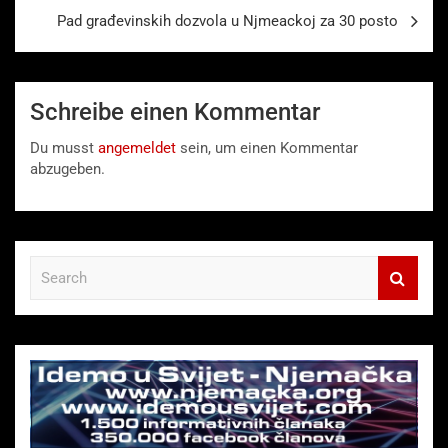
Pad građevinskih dozvola u Njmeackoj za 30 posto
Schreibe einen Kommentar
Du musst
angemeldet
sein, um einen Kommentar
abzugeben.
S
e
a
r
c
h