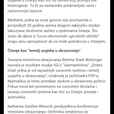
uspjeha u čitanju, kao što su razredi koji postaju sve
heterogeniji. To bi za nastavnike predstavljalo veće i
raznovrsnije izazove.
Međutim, jedna se stvar gotovo nije promijenila u
posljednjih 20 godina, prema drugom zaključku studije:
takozvane društvene razlike u vještinama čitanja. Što
znači da djeca iz “socio-ekonomski ugroženih obitelji”
imaju veću vjerojatnost da će imati poteškoća s čitanjem.
Čitanje kao “temelj uspjeha u obrazovanju”
Savezna ministrica obrazovanja Bettina Stark-Watzinger
nazvala je rezultate studije IGLU “alarmantnima”. „Dobro
čitati jedna je od najvažnijih osnovnih vještina i temelj
uspjeha u obrazovanju“, istaknula je političarka FDP-a.
Njemačkoj je hitno potreban zaokret u obrazovnoj politici.
Fokus mora biti prvenstveno na osnovnim školama i
jačanju osnovnih vještina kao što su čitanje, pisanje i
aritmetika.
Katharina Günther-Wünsch, predsjednica Konferencije
ministara obrazovanja i berlinska senatorica za