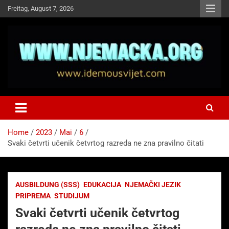
Skip
Freitag, August 7, 2026
to
content
NJEMAČKA
Idemo u Svijet-Njemacka!
Home
2023
Mai
6
Svaki četvrti učenik četvrtog razreda ne zna pravilno čitati
AUSBILDUNG (SSS)
EDUKACIJA
NJEMAČKI JEZIK
PRIPREMA
STUDIJUM
Svaki četvrti učenik četvrtog