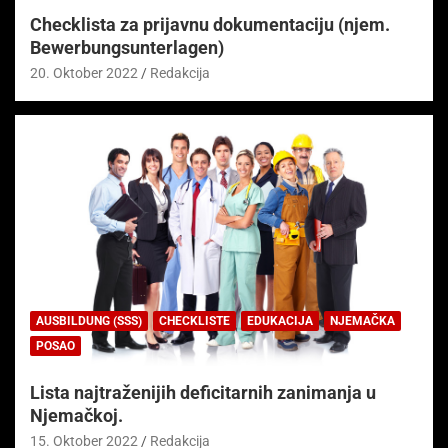
Checklista za prijavnu dokumentaciju (njem.
Bewerbungsunterlagen)
20. Oktober 2022
Redakcija
AUSBILDUNG (SSS)
CHECKLISTE
EDUKACIJA
NJEMAČKA
POSAO
Lista najtraženijih deficitarnih zanimanja u
Njemačkoj.
15. Oktober 2022
Redakcija