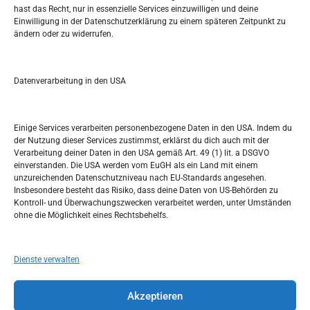
Pretražite stranicu:
hast das Recht, nur in essenzielle Services einzuwilligen und deine
Einwilligung in der Datenschutzerklärung zu einem späteren Zeitpunkt zu
ändern oder zu widerrufen.
S
e
a
r
Datenverarbeitung in den USA
Kalendar
c
h
MAI 2023
Einige Services verarbeiten personenbezogene Daten in den USA. Indem du
der Nutzung dieser Services zustimmst, erklärst du dich auch mit der
M
D
M
D
F
S
S
Verarbeitung deiner Daten in den USA gemäß Art. 49 (1) lit. a DSGVO
einverstanden. Die USA werden vom EuGH als ein Land mit einem
1
2
3
4
5
6
7
unzureichenden Datenschutzniveau nach EU-Standards angesehen.
Insbesondere besteht das Risiko, dass deine Daten von US-Behörden zu
8
9
10
11
12
13
14
Kontroll- und Überwachungszwecken verarbeitet werden, unter Umständen
ohne die Möglichkeit eines Rechtsbehelfs.
15
16
17
18
19
20
21
22
23
24
25
26
27
28
Dienste verwalten
29
30
31
Akzeptieren
« Apr.
Juni »