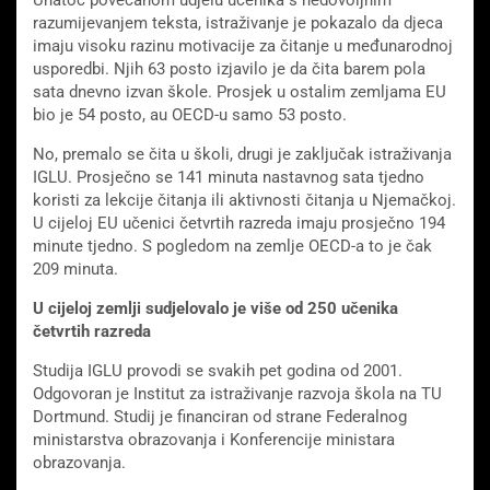
Unatoč povećanom udjelu učenika s nedovoljnim
razumijevanjem teksta, istraživanje je pokazalo da djeca
imaju visoku razinu motivacije za čitanje u međunarodnoj
usporedbi. Njih 63 posto izjavilo je da čita barem pola
sata dnevno izvan škole. Prosjek u ostalim zemljama EU
bio je 54 posto, au OECD-u samo 53 posto.
No, premalo se čita u školi, drugi je zaključak istraživanja
IGLU. Prosječno se 141 minuta nastavnog sata tjedno
koristi za lekcije čitanja ili aktivnosti čitanja u Njemačkoj.
U cijeloj EU učenici četvrtih razreda imaju prosječno 194
minute tjedno. S pogledom na zemlje OECD-a to je čak
209 minuta.
U cijeloj zemlji sudjelovalo je više od 250 učenika
četvrtih razreda
Studija IGLU provodi se svakih pet godina od 2001.
Odgovoran je Institut za istraživanje razvoja škola na TU
Dortmund. Studij je financiran od strane Federalnog
ministarstva obrazovanja i Konferencije ministara
obrazovanja.