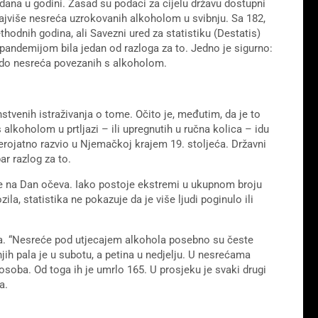
dana u godini. Zasad su podaci za cijelu državu dostupni
ajviše nesreća uzrokovanih alkoholom u svibnju. Sa 182,
hodnih godina, ali Savezni ured za statistiku (Destatis)
 pandemijom bila jedan od razloga za to. Jedno je sigurno:
o do nesreća povezanih s alkoholom.
tvenih istraživanja o tome. Očito je, međutim, da je to
lkoholom u prtljazi – ili upregnutih u ručna kolica – idu
jerojatno razvio u Njemačkoj krajem 19. stoljeća. Državni
ar razlog za to.
ile na Dan očeva. Iako postoje ekstremi u ukupnom broju
a, statistika ne pokazuje da je više ljudi poginulo ili
a. “Nesreće pod utjecajem alkohola posebno su česte
njih pala je u subotu, a petina u nedjelju. U nesrećama
soba. Od toga ih je umrlo 165. U prosjeku je svaki drugi
a.