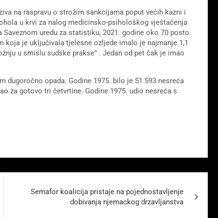
oziva na raspravu o strožim sankcijama poput većih kazni i
kohola u krvi za nalog medicinsko-psihološkog vještačenja
ma Saveznom uredu za statistiku, 2021. godine oko 70 posto
 koja je uključivala tjelesne ozljede imalo je najmanje 1,1
vožnju u smislu sudske prakse” . Jedan od pet čak je imao
olom dugoročno opada. Godine 1975. bilo je 51 593 nesreća
pao za gotovo tri četvrtine. Godine 1975. udio nesreća s
Semafor koalicija pristaje na pojednostavljenje
dobivanja njemackog drzavljanstva