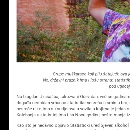
Grupe muškaraca koji piju šetajući: ova 
No, državni praznik ima i lošu stranu: stati
pod utjeca
Na blagdan Uzašašća, takozvani Očev dan, već se godinama 
događa neobičan vrhunac statistike nesreća u smislu broja
nesreće u kojima su sudjelovala vozila u kojima je jedan o
Kolebanja u statistici ima i na Novu godinu, nešto manje iz
Kao što je nedavno objavio Statistički ured Sjever, alkohol