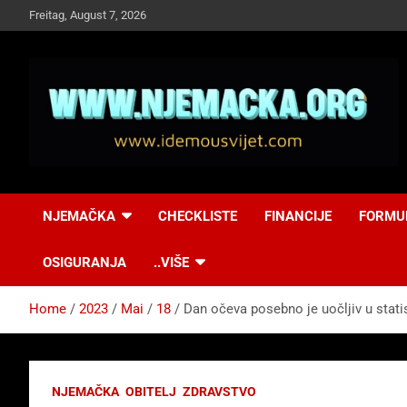
Skip
Freitag, August 7, 2026
to
content
NJEMAČKA
Idemo u Svijet-
NJEMAČKA
CHECKLISTE
FINANCIJE
FORMU
Njemacka!
OSIGURANJA
..VIŠE
Home
2023
Mai
18
Dan očeva posebno je uočljiv u stati
NJEMAČKA
OBITELJ
ZDRAVSTVO