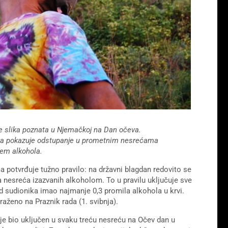
je slika poznata u Njemačkoj na Dan očeva.
stika pokazuje odstupanje u prometnim nesrećama
jem alkohola.
potvrđuje tužno pravilo: na državni blagdan redovito se
 nesreća izazvanih alkoholom. To u pravilu uključuje sve
d sudionika imao najmanje 0,3 promila alkohola u krvi.
raženo na Praznik rada (1. svibnja).
 je bio uključen u svaku treću nesreću na Očev dan u