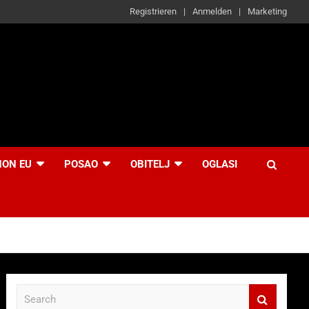
Registrieren
Anmelden
Marketing
NON EU
POSAO
OBITELJ
OGLASI
S
e