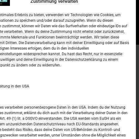
Zustimmung verwalten
Lista najtraženijih deficitarnih
zanimanja u Njemačkoj.
ptimales Erlebnis zu bieten, verwenden wir Technologien wie Cookies, um
)
15. Oktober 2022
Redakcija
mationen zu speichern und/oder darauf zuzugreifen. Wenn du diesen
 zustimmst, können wir Daten wie das Surfverhalten oder eindeutige IDs auf
te verarbeiten. Wenn du deine Zustimmung nicht erteilst oder zurückziehst,
mmte Merkmale und Funktionen beeinträchtigt werden. Wir teilen diese
it Dritten. Die Datenverarbeitung kann mit deiner Einwilligung oder auf Basis
tigten Interesses erfolgen, dem du in den individuellen
instellungen widersprechen kannst. Du hast das Recht, nur in essenzielle
zuwilligen und deine Einwilligung in der Datenschutzerklärung zu einem
t –
Kalendar
tpunkt zu ändern oder zu widerrufen.
MAI 2023
eitung in den USA
M
D
M
D
F
S
S
1
2
3
4
5
6
7
ices verarbeiten personenbezogene Daten in den USA. Indem du der Nutzung
ces zustimmst, erklärst du dich auch mit der Verarbeitung deiner Daten in den
8
9
10
11
12
13
14
t. 49 (1) lit. a DSGVO einverstanden. Die USA werden vom EuGH als ein
nem unzureichenden Datenschutzniveau nach EU-Standards angesehen.
15
16
17
18
19
20
21
 besteht das Risiko, dass deine Daten von US-Behörden zu Kontroll- und
szwecken verarbeitet werden, unter Umständen ohne die Möglichkeit eines
22
23
24
25
26
27
28