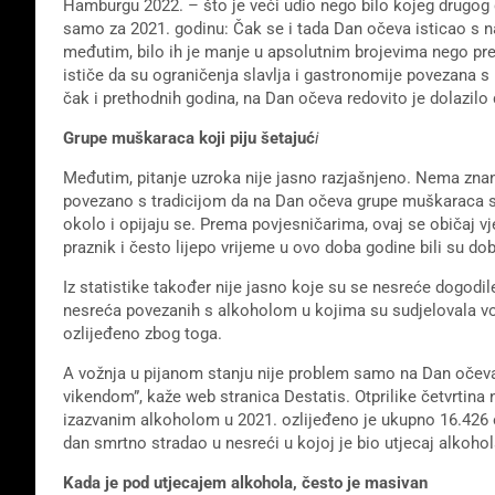
Hamburgu 2022. – što je veći udio nego bilo kojeg drugog 
samo za 2021. godinu: Čak se i tada Dan očeva isticao s n
međutim, bilo ih je manje u apsolutnim brojevima nego pret
ističe da su ograničenja slavlja i gastronomije povezana s
čak i prethodnih godina, na Dan očeva redovito je dolazil
Grupe muškaraca koji piju šetajuć
i
Međutim, pitanje uzroka nije jasno razjašnjeno. Nema znans
povezano s tradicijom da na Dan očeva grupe muškaraca s a
okolo i opijaju se. Prema povjesničarima, ovaj se običaj v
praznik i često lijepo vrijeme u ovo doba godine bili su dob
Iz statistike također nije jasno koje su se nesreće dogod
nesreća povezanih s alkoholom u kojima su sudjelovala vozil
ozlijeđeno zbog toga.
A vožnja u pijanom stanju nije problem samo na Dan očev
vikendom”, kaže web stranica Destatis. Otprilike četvrtina 
izazvanim alkoholom u 2021. ozlijeđeno je ukupno 16.426 o
dan smrtno stradao u nesreći u kojoj je bio utjecaj alkohol
Kada je pod utjecajem alkohola, često je masivan