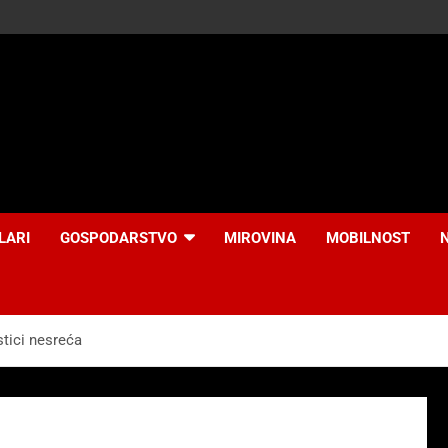
LARI
GOSPODARSTVO
MIROVINA
MOBILNOST
stici nesreća