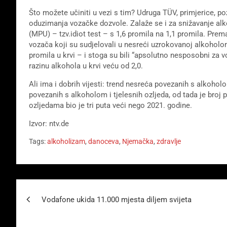
Što možete učiniti u vezi s tim? Udruga TÜV, primjerice, p
oduzimanja vozačke dozvole. Zalaže se i za snižavanje al
(MPU) – tzv.idiot test – s 1,6 promila na 1,1 promila. Pre
vozača koji su sudjelovali u nesreći uzrokovanoj alkoholom
promila u krvi – i stoga su bili “apsolutno nesposobni za 
razinu alkohola u krvi veću od 2,0.
Ali ima i dobrih vijesti: trend nesreća povezanih s alkoh
povezanih s alkoholom i tjelesnih ozljeda, od tada je broj 
ozljedama bio je tri puta veći nego 2021. godine.
Izvor: ntv.de
Tags:
alkoholizam
,
danoceva
,
Njemačka
,
zdravlje
Beitragsnavigation
Vodafone ukida 11.000 mjesta diljem svijeta