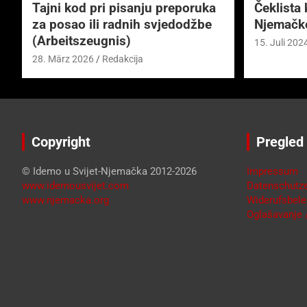
Tajni kod pri pisanju preporuka
Čeklista 
za posao ili radnih svjedodžbe
Njemačk
(Arbeitszeugnis)
15. Juli 202
28. März 2026
Redakcija
Copyright
Pregled
© Idemo u Svijet-Njemačka 2012-2026
Impressum
www.idemousvijet.com
Datenschutze
www.njemacka.org
Widerufsbele
Oglašavanje /