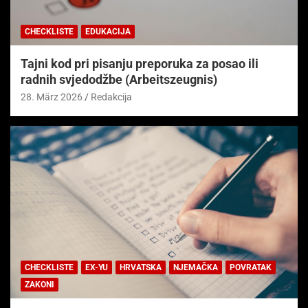
CHECKLISTE
EDUKACIJA
Tajni kod pri pisanju preporuka za posao ili
radnih svjedodžbe (Arbeitszeugnis)
28. März 2026
Redakcija
CHECKLISTE
EX-YU
HRVATSKA
NJEMAČKA
POVRATAK
ZAKONI