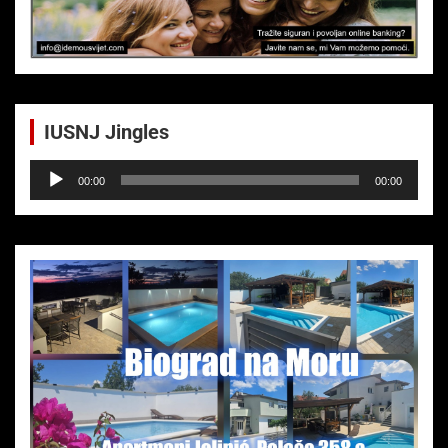
IUSNJ Jingles
Audio-
00:00
00:00
Player