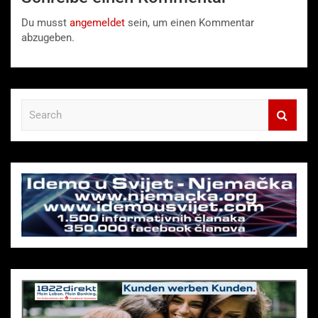
Du musst
angemeldet
sein, um einen Kommentar
abzugeben.
S
e
a
r
c
h