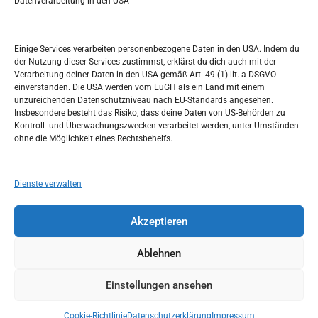
r
Datenverarbeitung in den USA
Kalendar
c
h
AUGUST 2023
Einige Services verarbeiten personenbezogene Daten in den USA. Indem du
der Nutzung dieser Services zustimmst, erklärst du dich auch mit der
M
D
M
D
F
S
S
Verarbeitung deiner Daten in den USA gemäß Art. 49 (1) lit. a DSGVO
einverstanden. Die USA werden vom EuGH als ein Land mit einem
1
2
3
4
5
6
unzureichenden Datenschutzniveau nach EU-Standards angesehen.
Insbesondere besteht das Risiko, dass deine Daten von US-Behörden zu
7
8
9
10
11
12
13
Kontroll- und Überwachungszwecken verarbeitet werden, unter Umständen
ohne die Möglichkeit eines Rechtsbehelfs.
14
15
16
17
18
19
20
21
22
23
24
25
26
27
Dienste verwalten
28
29
30
31
Akzeptieren
« Juli
Sep. »
Ablehnen
Einstellungen ansehen
Copyright © 2026
Idemo u Svijet-Njemacka!
Theme by:
Theme Horse
Proudly Powered by:
WordPress
Cookie-Richtlinie
Datenschutzerklärung
Impressum