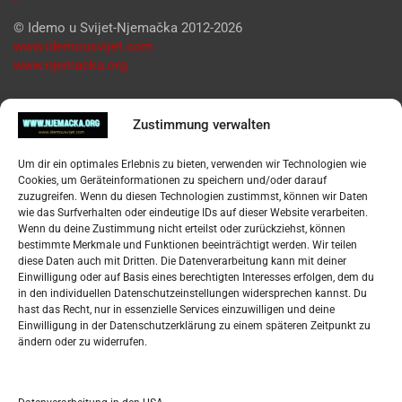
© Idemo u Svijet-Njemačka 2012-2026
www.idemousvijet.com
www.njemacka.org
Pregled
Zustimmung verwalten
Impressum
Um dir ein optimales Erlebnis zu bieten, verwenden wir Technologien wie
Datenschutzerklärung
Cookies, um Geräteinformationen zu speichern und/oder darauf
Widerufsbelehrung
zuzugreifen. Wenn du diesen Technologien zustimmst, können wir Daten
Oglašavanje / Postavite svoj oglas
wie das Surfverhalten oder eindeutige IDs auf dieser Website verarbeiten.
Wenn du deine Zustimmung nicht erteilst oder zurückziehst, können
bestimmte Merkmale und Funktionen beeinträchtigt werden. Wir teilen
Tko je “Idemo u Svijet – Njemačka?
diese Daten auch mit Dritten. Die Datenverarbeitung kann mit deiner
Einwilligung oder auf Basis eines berechtigten Interesses erfolgen, dem du
in den individuellen Datenschutzeinstellungen widersprechen kannst. Du
Pretražite stranicu:
hast das Recht, nur in essenzielle Services einzuwilligen und deine
Einwilligung in der Datenschutzerklärung zu einem späteren Zeitpunkt zu
ändern oder zu widerrufen.
S
e
a