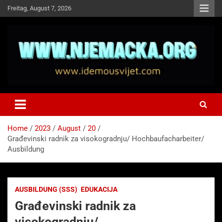
Skip
Freitag, August 7, 2026
to
content
NJEMAČKA
Idemo u Svijet-Njemacka!
Home
2023
August
20
Građevinski radnik za visokogradnju/ Hochbaufacharbeiter/
Ausbildung
AUSBILDUNG (SSS)
EDUKACIJA
Građevinski radnik za
visokogradnju/