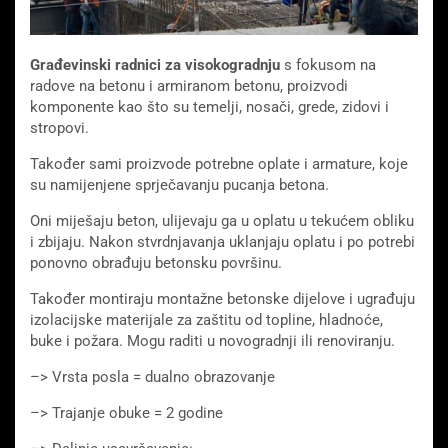
Građevinski radnici za visokogradnju
s fokusom na
radove na betonu i armiranom betonu, proizvodi
komponente kao što su temelji, nosači, grede, zidovi i
stropovi.
Također sami proizvode potrebne oplate i armature, koje
su namijenjene sprječavanju pucanja betona.
Oni miješaju beton, ulijevaju ga u oplatu u tekućem obliku
i zbijaju. Nakon stvrdnjavanja uklanjaju oplatu i po potrebi
ponovno obrađuju betonsku površinu.
Također montiraju montažne betonske dijelove i ugrađuju
izolacijske materijale za zaštitu od topline, hladnoće,
buke i požara. Mogu raditi u novogradnji ili renoviranju.
–> Vrsta posla = dualno obrazovanje
–> Trajanje obuke = 2 godine