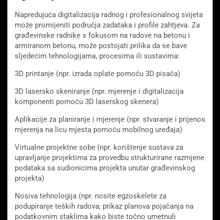
Napredujuća digitalizacija radnog i profesionalnog svijeta
može promijeniti područja zadataka i profile zahtjeva. Za
građevinske radnike s fokusom na radove na betonu i
armiranom betonu, može postojati prilika da se bave
sljedećim tehnologijama, procesima ili sustavima:
3D printanje (npr. izrada oplate pomoću 3D pisača)
3D lasersko skeniranje (npr. mjerenje i digitalizacija
komponenti pomoću 3D laserskog skenera)
Aplikacije za planiranje i mjerenje (npr. stvaranje i prijenos
mjerenja na licu mjesta pomoću mobilnog uređaja)
Virtualne projektne sobe (npr. korištenje sustava za
upravljanje projektima za provedbu strukturirane razmjene
podataka sa sudionicima projekta unutar građevinskog
projekta)
Nosiva tehnologija (npr. nosite egzoskelete za
podupiranje teških radova; prikaz planova pojačanja na
podatkovnim staklima kako biste točno umetnuli