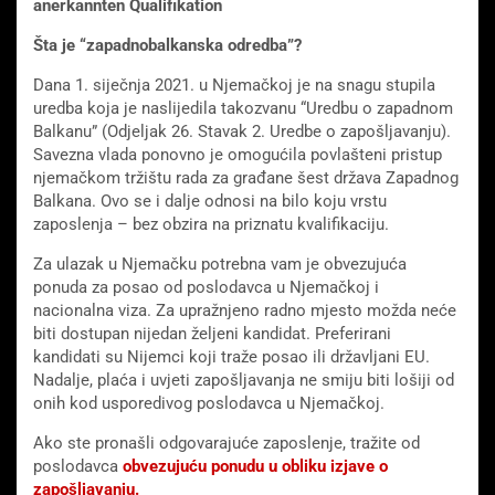
anerkannten Qualifikation
Šta je “zapadnobalkanska odredba”?
Dana 1. siječnja 2021. u Njemačkoj je na snagu stupila
uredba koja je naslijedila takozvanu “Uredbu o zapadnom
Balkanu” (Odjeljak 26. Stavak 2. Uredbe o zapošljavanju).
Savezna vlada ponovno je omogućila povlašteni pristup
njemačkom tržištu rada za građane šest država Zapadnog
Balkana. Ovo se i dalje odnosi na bilo koju vrstu
zaposlenja – bez obzira na priznatu kvalifikaciju.
Za ulazak u Njemačku potrebna vam je obvezujuća
ponuda za posao od poslodavca u Njemačkoj i
nacionalna viza. Za upražnjeno radno mjesto možda neće
biti dostupan nijedan željeni kandidat. Preferirani
kandidati su Nijemci koji traže posao ili državljani EU.
Nadalje, plaća i uvjeti zapošljavanja ne smiju biti lošiji od
onih kod usporedivog poslodavca u Njemačkoj.
Ako ste pronašli odgovarajuće zaposlenje, tražite od
poslodavca
obvezujuću ponudu u obliku izjave o
zapošljavanju.