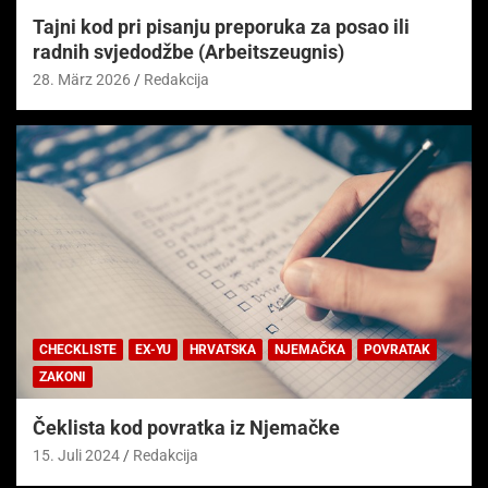
Tajni kod pri pisanju preporuka za posao ili
radnih svjedodžbe (Arbeitszeugnis)
28. März 2026
Redakcija
CHECKLISTE
EX-YU
HRVATSKA
NJEMAČKA
POVRATAK
ZAKONI
Čeklista kod povratka iz Njemačke
15. Juli 2024
Redakcija