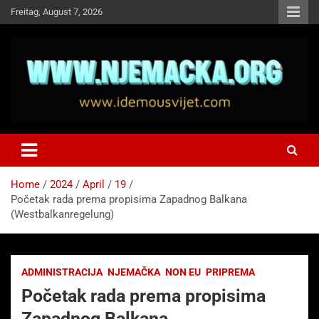
Skip
Freitag, August 7, 2026
to
content
NJEMAČKA
Idemo u Svijet-Njemacka!
Home
2024
April
19
Početak rada prema propisima Zapadnog Balkana
(Westbalkanregelung)
ADMINISTRACIJA
NJEMAČKA
NON EU
PRIPREMA
Početak rada prema propisima
Zapadnog Balkana