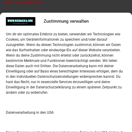
www.njemacka.org
Pregled
Zustimmung verwalten
Impressum
Um dir ein optimales Erlebnis zu bieten, verwenden wir Technologien wie
Datenschutzerklärung
Cookies, um Geräteinformationen zu speichern und/oder darauf
Widerufsbelehrung
zuzugreifen. Wenn du diesen Technologien zustimmst, können wir Daten
Oglašavanje / Postavite svoj oglas
wie das Surfverhalten oder eindeutige IDs auf dieser Website verarbeiten.
Wenn du deine Zustimmung nicht erteilst oder zurückziehst, können
bestimmte Merkmale und Funktionen beeinträchtigt werden. Wir teilen
Tko je “Idemo u Svijet – Njemačka?
diese Daten auch mit Dritten. Die Datenverarbeitung kann mit deiner
Einwilligung oder auf Basis eines berechtigten Interesses erfolgen, dem du
in den individuellen Datenschutzeinstellungen widersprechen kannst. Du
Pretražite stranicu:
hast das Recht, nur in essenzielle Services einzuwilligen und deine
Einwilligung in der Datenschutzerklärung zu einem späteren Zeitpunkt zu
ändern oder zu widerrufen.
S
e
a
r
Datenverarbeitung in den USA
Kalendar
c
h
APRIL 2024