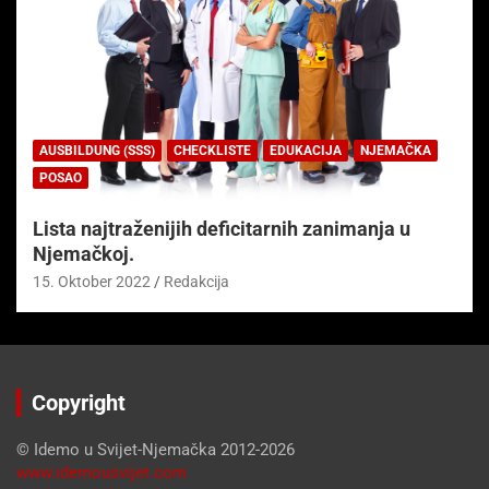
AUSBILDUNG (SSS)
CHECKLISTE
EDUKACIJA
NJEMAČKA
POSAO
Lista najtraženijih deficitarnih zanimanja u
Njemačkoj.
15. Oktober 2022
Redakcija
Copyright
© Idemo u Svijet-Njemačka 2012-2026
www.idemousvijet.com