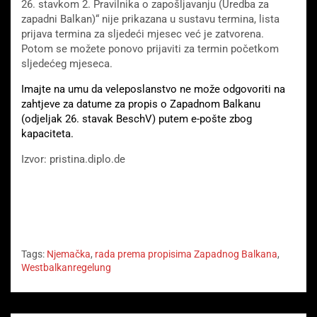
26. stavkom 2. Pravilnika o zapošljavanju (Uredba za
zapadni Balkan)“ nije prikazana u sustavu termina, lista
prijava termina za sljedeći mjesec već je zatvorena.
Potom se možete ponovo prijaviti za termin početkom
sljedećeg mjeseca.
Imajte na umu da veleposlanstvo ne može odgovoriti na
zahtjeve za datume za propis o Zapadnom Balkanu
(odjeljak 26. stavak BeschV) putem e-pošte zbog
kapaciteta.
Izvor: pristina.diplo.de
____pristina.diplo.de/xk-de/service/visa-einreise/seite-
arbeitsaufnahme-westbalkan/1768048
Tags:
Njemačka
,
rada prema propisima Zapadnog Balkana
,
Westbalkanregelung