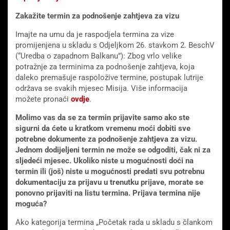
Zakažite termin za podnošenje zahtjeva za vizu
Imajte na umu da je raspodjela termina za vize
promijenjena u skladu s Odjeljkom 26. stavkom 2. BeschV
(“Uredba o zapadnom Balkanu”): Zbog vrlo velike
potražnje za terminima za podnošenje zahtjeva, koja
daleko premašuje raspoložive termine, postupak lutrije
održava se svakih mjesec Misija. Više informacija
možete pronaći
ovdje
.
Molimo vas da se za termin prijavite samo ako ste
sigurni da ćete u kratkom vremenu moći dobiti sve
potrebne dokumente za podnošenje zahtjeva za vizu.
Jednom dodijeljeni termin ne može se odgoditi, čak ni za
sljedeći mjesec. Ukoliko niste u mogućnosti doći na
termin ili (još) niste u mogućnosti predati svu potrebnu
dokumentaciju za prijavu u trenutku prijave, morate se
ponovno prijaviti na listu termina. Prijava termina nije
moguća?
Ako kategorija termina „Početak rada u skladu s člankom