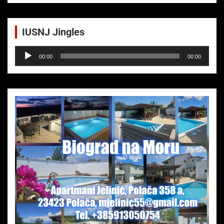
IUSNJ Jingles
Audio-
00:00
00:00
Player