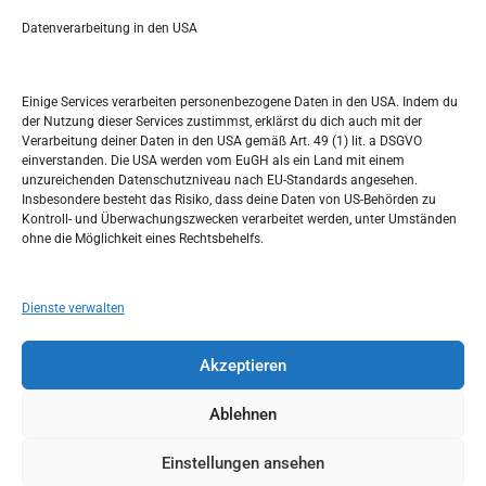
a
r
Datenverarbeitung in den USA
Kalendar
c
h
MAI 2024
Einige Services verarbeiten personenbezogene Daten in den USA. Indem du
der Nutzung dieser Services zustimmst, erklärst du dich auch mit der
M
D
M
D
F
S
S
Verarbeitung deiner Daten in den USA gemäß Art. 49 (1) lit. a DSGVO
einverstanden. Die USA werden vom EuGH als ein Land mit einem
1
2
3
4
5
unzureichenden Datenschutzniveau nach EU-Standards angesehen.
Insbesondere besteht das Risiko, dass deine Daten von US-Behörden zu
6
7
8
9
10
11
12
Kontroll- und Überwachungszwecken verarbeitet werden, unter Umständen
ohne die Möglichkeit eines Rechtsbehelfs.
13
14
15
16
17
18
19
20
21
22
23
24
25
26
Dienste verwalten
27
28
29
30
31
Akzeptieren
« Apr.
Juni »
Ablehnen
Einstellungen ansehen
Copyright © 2026
Idemo u Svijet-Njemacka!