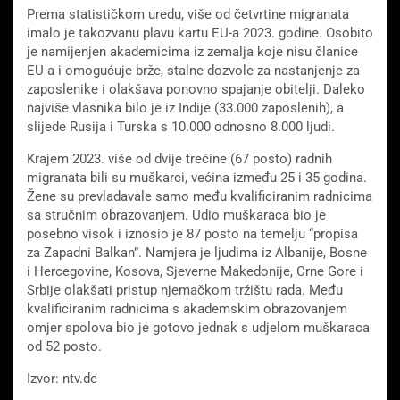
Prema statističkom uredu, više od četvrtine migranata
imalo je takozvanu plavu kartu EU-a 2023. godine. Osobito
je namijenjen akademicima iz zemalja koje nisu članice
EU-a i omogućuje brže, stalne dozvole za nastanjenje za
zaposlenike i olakšava ponovno spajanje obitelji. Daleko
najviše vlasnika bilo je iz Indije (33.000 zaposlenih), a
slijede Rusija i Turska s 10.000 odnosno 8.000 ljudi.
Krajem 2023. više od dvije trećine (67 posto) radnih
migranata bili su muškarci, većina između 25 i 35 godina.
Žene su prevladavale samo među kvalificiranim radnicima
sa stručnim obrazovanjem. Udio muškaraca bio je
posebno visok i iznosio je 87 posto na temelju “propisa
za Zapadni Balkan”. Namjera je ljudima iz Albanije, Bosne
i Hercegovine, Kosova, Sjeverne Makedonije, Crne Gore i
Srbije olakšati pristup njemačkom tržištu rada. Među
kvalificiranim radnicima s akademskim obrazovanjem
omjer spolova bio je gotovo jednak s udjelom muškaraca
od 52 posto.
Izvor: ntv.de