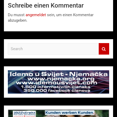
Schreibe einen Kommentar
Du musst
angemeldet
sein, um einen Kommentar
abzugeben.
S
e
a
r
c
h