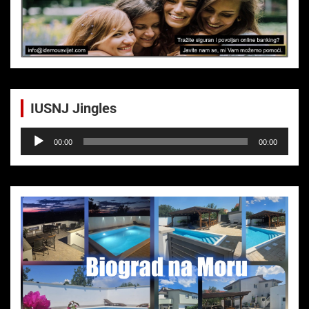
IUSNJ Jingles
Audio-
00:00
00:00
Player