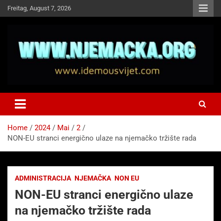
Skip
Freitag, August 7, 2026
to
content
NJEMAČKA
Idemo u Svijet-Njemacka!
Home
2024
Mai
2
NON-EU stranci energično ulaze na njemačko tržište rada
ADMINISTRACIJA
NJEMAČKA
NON EU
NON-EU stranci energično ulaze
na njemačko tržište rada