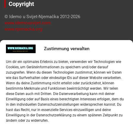
Copyright
© Idemo u Svijet-Njemačka 2012-2026
www.idemousvijet.com
www.njemacka.org
Pregled
Zustimmung verwalten
Impressum
Um dir ein optimales Erlebnis zu bieten, verwenden wir Technologien wie
Datenschutzerklärung
Cookies, um Geräteinformationen zu speichern und/oder darauf
Widerufsbelehrung
zuzugreifen. Wenn du diesen Technologien zustimmst, können wir Daten
Oglašavanje / Postavite svoj oglas
wie das Surfverhalten oder eindeutige IDs auf dieser Website verarbeiten.
Wenn du deine Zustimmung nicht erteilst oder zurückziehst, können
bestimmte Merkmale und Funktionen beeinträchtigt werden. Wir teilen
Tko je “Idemo u Svijet – Njemačka?
diese Daten auch mit Dritten. Die Datenverarbeitung kann mit deiner
Einwilligung oder auf Basis eines berechtigten Interesses erfolgen, dem du
in den individuellen Datenschutzeinstellungen widersprechen kannst. Du
Pretražite stranicu:
hast das Recht, nur in essenzielle Services einzuwilligen und deine
Einwilligung in der Datenschutzerklärung zu einem späteren Zeitpunkt zu
ändern oder zu widerrufen.
S
e