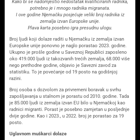
Kako bi se nadomjestio nedostatak kvalificiranih radnika,
potrebno je i mnogo radnika migranata.
I ove godine Njemačku posjećuje veliki broj radnika iz
zemalja izvan Europske unije.
Plava karta posebno igra presudnu ulogu.
Broj ljudi koji dolaze raditi u Njemačku iz zemalja izvan
Europske unije ponovno je naglo porastao 2023. godine.
Ukupno je prošle godine u Saveznoj Republici zaposleno
oko 419.000 ljudi iz takozvanih trećih zemalja, 68.000 više
nego prethodne godine, objavio je Savezni zavod za
statistiku. To je povećanje od 19 posto na godišnjoj
razini.
Broj osoba s dozvolom za privremeni boravak u svrhu
zapošljavanja u stalnom je porastu od 2010. godine. Tada
je 85.000 ljudi iz zemalja izvan EU bilo u Njemačkoj kao
radnici migranti. Porast je posebno zamjetan u posljednje
dvije godine. Kao i 2023., u 2022. broj je porastao za 19
posto.
Uglavnom muškarci
dolaze