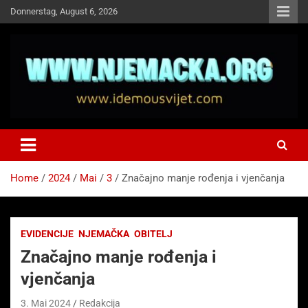
Skip
Donnerstag, August 6, 2026
to
content
NJEMAČKA
Idemo u Svijet-Njemacka!
Home
2024
Mai
3
Značajno manje rođenja i vjenčanja
EVIDENCIJE
NJEMAČKA
OBITELJ
Značajno manje rođenja i
vjenčanja
3. Mai 2024
Redakcija