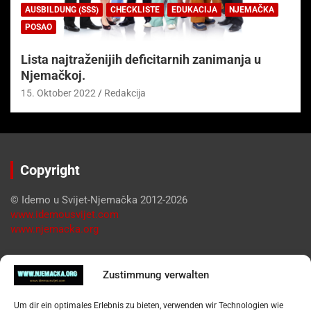
AUSBILDUNG (SSS)
CHECKLISTE
EDUKACIJA
NJEMAČKA
POSAO
Lista najtraženijih deficitarnih zanimanja u
Njemačkoj.
15. Oktober 2022
Redakcija
Copyright
© Idemo u Svijet-Njemačka 2012-2026
www.idemousvijet.com
www.njemacka.org
Pregled
Zustimmung verwalten
Impressum
Um dir ein optimales Erlebnis zu bieten, verwenden wir Technologien wie