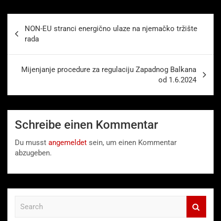
Beitragsnavigation
NON-EU stranci energično ulaze na njemačko tržište
rada
Mijenjanje procedure za regulaciju Zapadnog Balkana
od 1.6.2024
Schreibe einen Kommentar
Du musst
angemeldet
sein, um einen Kommentar
abzugeben.
S
e