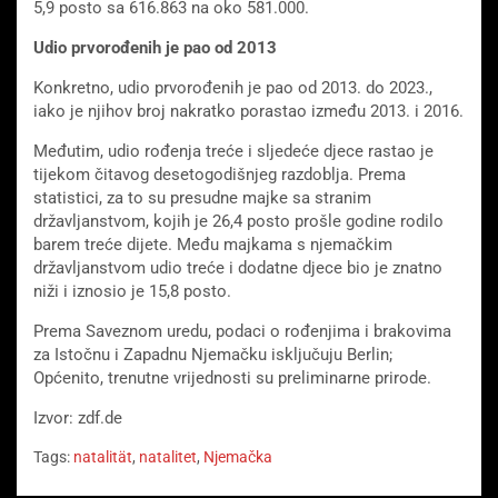
5,9 posto sa 616.863 na oko 581.000.
Udio prvorođenih je pao od 2013
Konkretno, udio prvorođenih je pao od 2013. do 2023.,
iako je njihov broj nakratko porastao između 2013. i 2016.
Međutim, udio rođenja treće i sljedeće djece rastao je
tijekom čitavog desetogodišnjeg razdoblja. Prema
statistici, za to su presudne majke sa stranim
državljanstvom, kojih je 26,4 posto prošle godine rodilo
barem treće dijete. Među majkama s njemačkim
državljanstvom udio treće i dodatne djece bio je znatno
niži i iznosio je 15,8 posto.
Prema Saveznom uredu, podaci o rođenjima i brakovima
za Istočnu i Zapadnu Njemačku isključuju Berlin;
Općenito, trenutne vrijednosti su preliminarne prirode.
Izvor: zdf.de
Tags:
natalität
,
natalitet
,
Njemačka