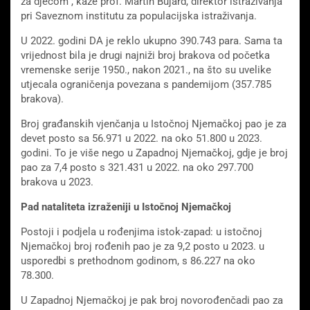
za djecom”, kaže prof. Martin Bujard, direktor istraživanja
pri Saveznom institutu za populacijska istraživanja.
U 2022. godini DA je reklo ukupno 390.743 para. Sama ta
vrijednost bila je drugi najniži broj brakova od početka
vremenske serije 1950., nakon 2021., na što su uvelike
utjecala ograničenja povezana s pandemijom (357.785
brakova).
Broj građanskih vjenčanja u Istočnoj Njemačkoj pao je za
devet posto sa 56.971 u 2022. na oko 51.800 u 2023.
godini. To je više nego u Zapadnoj Njemačkoj, gdje je broj
pao za 7,4 posto s 321.431 u 2022. na oko 297.700
brakova u 2023.
Pad nataliteta izraženiji u Istočnoj Njemačkoj
Postoji i podjela u rođenjima istok-zapad: u istočnoj
Njemačkoj broj rođenih pao je za 9,2 posto u 2023. u
usporedbi s prethodnom godinom, s 86.227 na oko
78.300.
U Zapadnoj Njemačkoj je pak broj novorođenčadi pao za