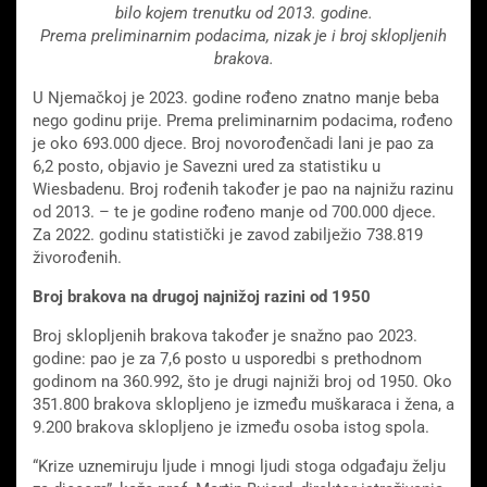
bilo kojem trenutku od 2013. godine.
Prema preliminarnim podacima, nizak je i broj sklopljenih
brakova.
U Njemačkoj je 2023. godine rođeno znatno manje beba
nego godinu prije. Prema preliminarnim podacima, rođeno
je oko 693.000 djece. Broj novorođenčadi lani je pao za
6,2 posto, objavio je Savezni ured za statistiku u
Wiesbadenu. Broj rođenih također je pao na najnižu razinu
od 2013. – te je godine rođeno manje od 700.000 djece.
Za 2022. godinu statistički je zavod zabilježio 738.819
živorođenih.
Broj brakova na drugoj najnižoj razini od 1950
Broj sklopljenih brakova također je snažno pao 2023.
godine: pao je za 7,6 posto u usporedbi s prethodnom
godinom na 360.992, što je drugi najniži broj od 1950. Oko
351.800 brakova sklopljeno je između muškaraca i žena, a
9.200 brakova sklopljeno je između osoba istog spola.
“Krize uznemiruju ljude i mnogi ljudi stoga odgađaju želju