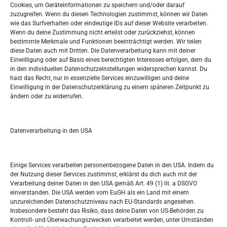
Datenschutzerklärung
Cookies, um Geräteinformationen zu speichern und/oder darauf
Widerufsbelehrung
zuzugreifen. Wenn du diesen Technologien zustimmst, können wir Daten
Oglašavanje / Postavite svoj oglas
wie das Surfverhalten oder eindeutige IDs auf dieser Website verarbeiten.
Wenn du deine Zustimmung nicht erteilst oder zurückziehst, können
bestimmte Merkmale und Funktionen beeinträchtigt werden. Wir teilen
Tko je “Idemo u Svijet – Njemačka?
diese Daten auch mit Dritten. Die Datenverarbeitung kann mit deiner
Einwilligung oder auf Basis eines berechtigten Interesses erfolgen, dem du
in den individuellen Datenschutzeinstellungen widersprechen kannst. Du
Pretražite stranicu:
hast das Recht, nur in essenzielle Services einzuwilligen und deine
Einwilligung in der Datenschutzerklärung zu einem späteren Zeitpunkt zu
ändern oder zu widerrufen.
S
e
a
r
Datenverarbeitung in den USA
Kalendar
c
h
MAI 2024
Einige Services verarbeiten personenbezogene Daten in den USA. Indem du
der Nutzung dieser Services zustimmst, erklärst du dich auch mit der
M
D
M
D
F
S
S
Verarbeitung deiner Daten in den USA gemäß Art. 49 (1) lit. a DSGVO
einverstanden. Die USA werden vom EuGH als ein Land mit einem
1
2
3
4
5
unzureichenden Datenschutzniveau nach EU-Standards angesehen.
Insbesondere besteht das Risiko, dass deine Daten von US-Behörden zu
6
7
8
9
10
11
12
Kontroll- und Überwachungszwecken verarbeitet werden, unter Umständen