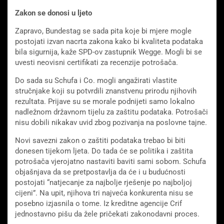
Zakon se donosi u ljeto
Zapravo, Bundestag se sada pita koje bi mjere mogle
postojati izvan nacrta zakona kako bi kvaliteta podataka
bila sigurnija, kaže SPD-ov zastupnik Wegge. Mogli bi se
uvesti neovisni certifikati za recenzije potrošača.
Do sada su Schufa i Co. mogli angažirati vlastite
stručnjake koji su potvrdili znanstvenu prirodu njihovih
rezultata. Prijave su se morale podnijeti samo lokalno
nadležnom državnom tijelu za zaštitu podataka. Potrošači
nisu dobili nikakav uvid zbog pozivanja na poslovne tajne.
Novi savezni zakon o zaštiti podataka trebao bi biti
donesen tijekom ljeta. Do tada će se politika i zaštita
potrošača vjerojatno nastaviti baviti sami sobom. Schufa
objašnjava da se pretpostavlja da će i u budućnosti
postojati “natjecanje za najbolje rješenje po najboljoj
cijeni”. Na upit, njihova tri najveća konkurenta nisu se
posebno izjasnila o tome. Iz kreditne agencije Crif
jednostavno pišu da žele pričekati zakonodavni proces.