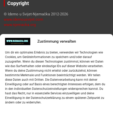
Copyright
© Idemo u Svijet-Njemačka 2012-2026
www.idemousvijet.com
www.njemacka.org
Pregled
Zustimmung verwalten
Impressum
Um dir ein optimales Erlebnis zu bieten, verwenden wir Technologien wie
Datenschutzerklärung
Cookies, um Geräteinformationen zu speichern und/oder darauf
Widerufsbelehrung
zuzugreifen. Wenn du diesen Technologien zustimmst, können wir Daten
Oglašavanje / Postavite svoj oglas
wie das Surfverhalten oder eindeutige IDs auf dieser Website verarbeiten.
Wenn du deine Zustimmung nicht erteilst oder zurückziehst, können
bestimmte Merkmale und Funktionen beeinträchtigt werden. Wir teilen
Tko je “Idemo u Svijet – Njemačka?
diese Daten auch mit Dritten. Die Datenverarbeitung kann mit deiner
Einwilligung oder auf Basis eines berechtigten Interesses erfolgen, dem du
in den individuellen Datenschutzeinstellungen widersprechen kannst. Du
Pretražite stranicu:
hast das Recht, nur in essenzielle Services einzuwilligen und deine
Einwilligung in der Datenschutzerklärung zu einem späteren Zeitpunkt zu
ändern oder zu widerrufen.
S
e