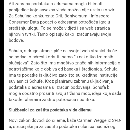
Ali zabrana podataka o adresama mogla bi imati
posljedice koje savezna vlada možda nije uzela u obzir:
Za Schufine konkurente Crif, Boniversum i Infoscore
Consumer Data podaci o adresama potrošača igraju
središnju ulogu. To se može vidjeti i sa web stranica
njihovih tvrtki. Tamo opisuju kako izračunavaju svoje
bodove.
Schufa, s druge strane, piše na svojoj web stranici da će
se podaci o adresi koristiti samo “u nekoliko iznimnih
slučajeva”. Zato što ima mnoštvo značajnih informacija o
potrošačima koje dobiva od banaka i štedionica. Schufa
ima te podatke isključivo zato što su kreditne institucije
suvlasnici Schufe. Kroz planiranu zabranu uključivanja
podataka o adresama u izračun bodovanja, Schufa bi
mogla dodatno proširiti svoju tržišnu moć, ideja koja sada
također alarmira zaštitu potrošača i politiku.
Službenici za zaštitu podataka vide dilemu
Novi zakon dovodi do dileme, kaže Carmen Wegge iz SPD-
a, stručnjakinja za zaštitu podataka i članica nadležnog