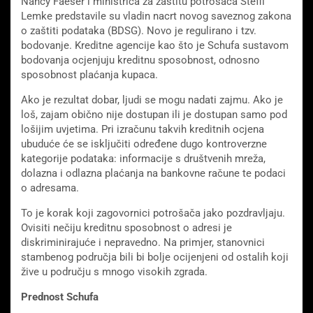
Nancy Faeser i ministrica za zaštitu potrošača Steffi
Lemke predstavile su vladin nacrt novog saveznog zakona
o zaštiti podataka (BDSG). Novo je regulirano i tzv.
bodovanje. Kreditne agencije kao što je Schufa sustavom
bodovanja ocjenjuju kreditnu sposobnost, odnosno
sposobnost plaćanja kupaca.
Ako je rezultat dobar, ljudi se mogu nadati zajmu. Ako je
loš, zajam obično nije dostupan ili je dostupan samo pod
lošijim uvjetima. Pri izračunu takvih kreditnih ocjena
ubuduće će se isključiti određene dugo kontroverzne
kategorije podataka: informacije s društvenih mreža,
dolazna i odlazna plaćanja na bankovne račune te podaci
o adresama.
To je korak koji zagovornici potrošača jako pozdravljaju.
Ovisiti nečiju kreditnu sposobnost o adresi je
diskriminirajuće i nepravedno. Na primjer, stanovnici
stambenog područja bili bi bolje ocijenjeni od ostalih koji
žive u području s mnogo visokih zgrada.
Prednost Schufa