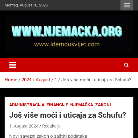
Skip
Montag, August 10, 2026
to
content
NJEMAČKA
Idemo u Svijet-Njemacka!
Home
2024
August
1
Još više moći i uticaja za Schufu?
ADMINISTRACIJA
FINANCIJE
NJEMAČKA
ZAKONI
Još više moći i uticaja za Schufu?
1. August 2024
Redakcija
Novi savezni zakon o zaštiti podataka