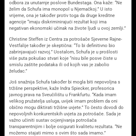
odbora za unutarnje poslove Bundestaga. Ona kaže: “Ne
želim da Schufa ima monopol u Njemačkoj.” U isto
vrijeme, ona je također protiv toga da druge kreditne
agencije “imaju diskriminirajući rezultat koji ima
negativan ekonomski učinak na živote ljudi u ovoj zemlji.”
Christine Steffen iz Centra za potrošače Sjeverne Rajne-
Vestfalije također je skeptična: “To bi definitivno bio
zabrinjavajući razvoj.” Uostalom, Schufa je u prošlosti
više puta pokušao stvari koje “nisu bile posve čiste u
smislu zaštite podataka ili od kojih vas je zabolio
želudac.”
Još snažnija Schufa također bi mogla biti nepovoljna s
tržišne perspektive, kaže Indra Spiecker, profesorica
javnog prava na Sveučilištu u Frankfurtu. “Kada imam
velikog pružatelja usluga, uvijek imam problem da oni
obično mogu diktirati tržišne uvjete.” To često dovodi do
nepovoljnih konkurentskih uvjeta za potrošače. Sada je
važno učiniti sustav ocjenjivanja potrošača
transparentnijim i bolje osigurati kvalitetu rezultata. “Ne
možemo stajati mirno s ovim što sada imamo.”