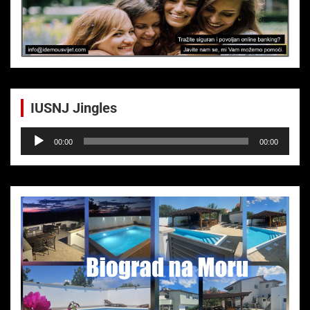
IUSNJ Jingles
Audio-
00:00
00:00
Player