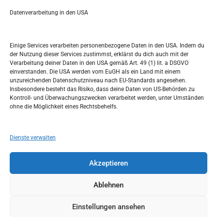
a
r
Datenverarbeitung in den USA
Kalendar
c
h
AUGUST 2024
Einige Services verarbeiten personenbezogene Daten in den USA. Indem du
der Nutzung dieser Services zustimmst, erklärst du dich auch mit der
M
D
M
D
F
S
S
Verarbeitung deiner Daten in den USA gemäß Art. 49 (1) lit. a DSGVO
einverstanden. Die USA werden vom EuGH als ein Land mit einem
1
2
3
4
unzureichenden Datenschutzniveau nach EU-Standards angesehen.
Insbesondere besteht das Risiko, dass deine Daten von US-Behörden zu
5
6
7
8
9
10
11
Kontroll- und Überwachungszwecken verarbeitet werden, unter Umständen
ohne die Möglichkeit eines Rechtsbehelfs.
12
13
14
15
16
17
18
19
20
21
22
23
24
25
Dienste verwalten
26
27
28
29
30
31
Akzeptieren
« Juli
Sep. »
Ablehnen
Einstellungen ansehen
Copyright © 2026
Idemo u Svijet-Njemacka!