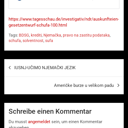
https://www.tagesschau.de/investigativ/ndr/auskunfteien-
gesetzentwurf-schufa-100.html
Tags:
BDSG
,
krediti
,
Njemačka
,
pravo na zastitu podataka
,
schufa
,
solventnost
,
sufa
Beitragsnavigation
IUSNJ-UČIMO NJEMAČKI JEZIK
Američke burze u velikom padu
Schreibe einen Kommentar
Du musst
angemeldet
sein, um einen Kommentar
abzugeben.