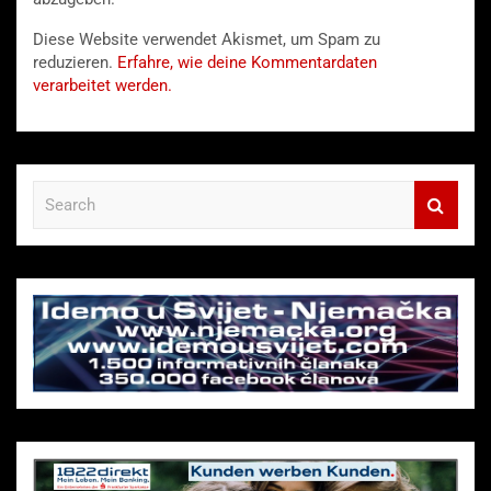
Diese Website verwendet Akismet, um Spam zu
reduzieren.
Erfahre, wie deine Kommentardaten
verarbeitet werden.
S
e
a
r
c
h