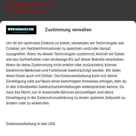
www.idemousvijet.com
www.njemacka.org
Pregled
Zustimmung verwalten
Impressum
Um dir ein optimales Erlebnis zu bieten, verwenden wir Technologien wie
Datenschutzerklärung
Cookies, um Geräteinformationen zu speichern und/oder darauf
Widerufsbelehrung
zuzugreifen. Wenn du diesen Technologien zustimmst, können wir Daten
Oglašavanje / Postavite svoj oglas
wie das Surfverhalten oder eindeutige IDs auf dieser Website verarbeiten.
Wenn du deine Zustimmung nicht erteilst oder zurückziehst, können
bestimmte Merkmale und Funktionen beeinträchtigt werden. Wir teilen
Tko je “Idemo u Svijet – Njemačka?
diese Daten auch mit Dritten. Die Datenverarbeitung kann mit deiner
Einwilligung oder auf Basis eines berechtigten Interesses erfolgen, dem du
in den individuellen Datenschutzeinstellungen widersprechen kannst. Du
Pretražite stranicu:
hast das Recht, nur in essenzielle Services einzuwilligen und deine
Einwilligung in der Datenschutzerklärung zu einem späteren Zeitpunkt zu
ändern oder zu widerrufen.
S
e
a
r
Datenverarbeitung in den USA
Kalendar
c