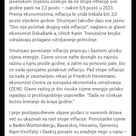
jesenskom izvješću očekuje da će stopa inflacije ove
godine pasti na 2,2 posto – nakon 5,9 posto u 2023.
Prema ekonomistima, inflacija bi onda trebala biti 2,0
posto sljedeće godine. Stručnjaci također daju sve jasno:
“Ovo nije početak drugog vala inflacije”, naglasio je glavni
ekonomist DekaBank-a, Ulrich Kater. Trenutačne brojke
odražavaju polagano oživljavanje potrošnje.
Stručnjaci povećanje inflacije pripisuju i baznom učinku
cijena energije. Cijene sirove nafte dosegle su najvišu
razinu u rujnu prošle godine, a zatim su ponovno pale, što
će sada vjerojatno potaknuti inflaciju. Pad stope inflacije
za sada je zaustavljen, rekao je Friedrich Heinemann,
ekonomist Centra za europska ekonomska istraživanja
(ZEW). Glavni razlog je što visoke cijene energije polako
ispadaju iz prošlogodišnje usporedbe. “Sada se očekuje
bočno kretanje do kraja godine.”
I prije poslijepodnevne objave podaci iz saveznih država
već su ukazivali na rast stope inflacije. Potrošačke cijene
u Baden-Württembergu, Bavarskoj, Hessenu, Sjevernoj
Rajni-Vestfaliji i Saskoj porasle su snažnije nego u rujnu –