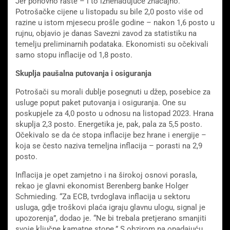
Jer ponovno raste – i to iznenađujuće značajno.
Potrošačke cijene u listopadu su bile 2,0 posto više od
razine u istom mjesecu prošle godine – nakon 1,6 posto u
rujnu, objavio je danas Savezni zavod za statistiku na
temelju preliminarnih podataka. Ekonomisti su očekivali
samo stopu inflacije od 1,8 posto.
Skuplja pauš
alna putovanja i osiguranja
Potrošači su morali dublje posegnuti u džep, posebice za
usluge poput paket putovanja i osiguranja. One su
poskupjele za 4,0 posto u odnosu na listopad 2023. Hrana
skuplja 2,3 posto. Energetika je, pak, pala za 5,5 posto.
Očekivalo se da će stopa inflacije bez hrane i energije –
koja se često naziva temeljna inflacija – porasti na 2,9
posto.
Inflacija je opet zamjetno i na širokoj osnovi porasla,
rekao je glavni ekonomist Berenberg banke Holger
Schmieding. “Za ECB, tvrdoglava inflacija u sektoru
usluga, gdje troškovi plaća igraju glavnu ulogu, signal je
upozorenja”, dodao je. “Ne bi trebala pretjerano smanjiti
svoje ključne kamatne stope.” S obzirom na opadajuću