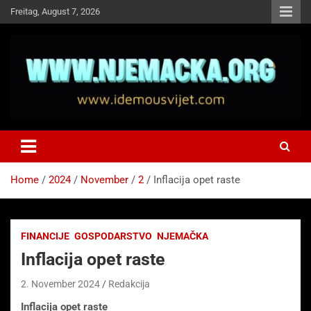
Skip
Freitag, August 7, 2026
to
content
NJEMAČKA
Idemo u Svijet-Njemacka!
Home
2024
November
2
Inflacija opet raste
FINANCIJE
GOSPODARSTVO
NJEMAČKA
Inflacija opet raste
2. November 2024
Redakcija
Inflacija opet raste