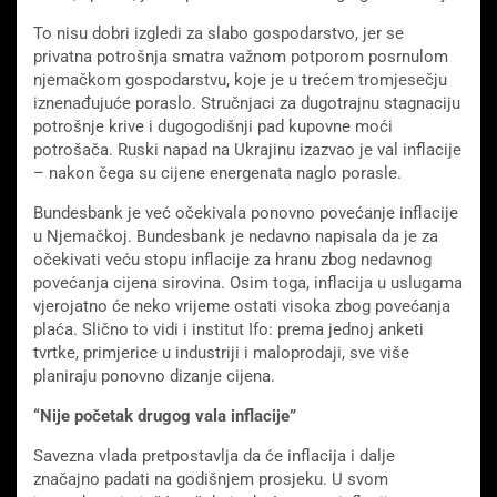
To nisu dobri izgledi za slabo gospodarstvo, jer se
privatna potrošnja smatra važnom potporom posrnulom
njemačkom gospodarstvu, koje je u trećem tromjesečju
iznenađujuće poraslo. Stručnjaci za dugotrajnu stagnaciju
potrošnje krive i dugogodišnji pad kupovne moći
potrošača. Ruski napad na Ukrajinu izazvao je val inflacije
– nakon čega su cijene energenata naglo porasle.
Bundesbank je već očekivala ponovno povećanje inflacije
u Njemačkoj. Bundesbank je nedavno napisala da je za
očekivati ​​veću stopu inflacije za hranu zbog nedavnog
povećanja cijena sirovina. Osim toga, inflacija u uslugama
vjerojatno će neko vrijeme ostati visoka zbog povećanja
plaća. Slično to vidi i institut Ifo: prema jednoj anketi
tvrtke, primjerice u industriji i maloprodaji, sve više
planiraju ponovno dizanje cijena.
“Nije početak drugog vala inflacije”
Savezna vlada pretpostavlja da će inflacija i dalje
značajno padati na godišnjem prosjeku. U svom