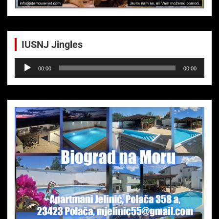
IUSNJ Jingles
Audio-
00:00
00:00
Player