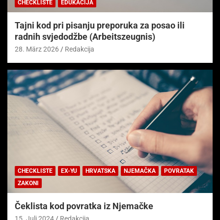
CHECKLISTE
EDUKACIJA
Tajni kod pri pisanju preporuka za posao ili
radnih svjedodžbe (Arbeitszeugnis)
28. März 2026
Redakcija
CHECKLISTE
EX-YU
HRVATSKA
NJEMAČKA
POVRATAK
ZAKONI
Čeklista kod povratka iz Njemačke
15. Juli 2024
Redakcija