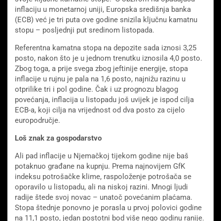
inflaciju u monetarnoj uniji, Europska središnja banka
(ECB) već je tri puta ove godine snizila ključnu kamatnu
stopu – posljednji put sredinom listopada.
Referentna kamatna stopa na depozite sada iznosi 3,25
posto, nakon što je u jednom trenutku iznosila 4,0 posto.
Zbog toga, a prije svega zbog jeftinije energije, stopa
inflacije u rujnu je pala na 1,6 posto, najnižu razinu u
otprilike tri i pol godine. Čak i uz prognozu blagog
povećanja, inflacija u listopadu još uvijek je ispod cilja
ECB-a, koji cilja na vrijednost od dva posto za cijelo
europodručje.
Loš znak za gospodarstvo
Ali pad inflacije u Njemačkoj tijekom godine nije baš
potaknuo građane na kupnju. Prema najnovijem GfK
indeksu potrošačke klime, raspoloženje potrošača se
oporavilo u listopadu, ali na niskoj razini. Mnogi ljudi
radije štede svoj novac – unatoč povećanim plaćama.
Stopa štednje ponovno je porasla u prvoj polovici godine
na 11,1 posto, jedan postotni bod više nego godinu ranije.