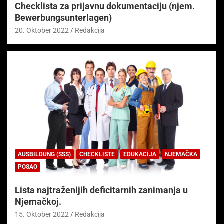
Checklista za prijavnu dokumentaciju (njem.
Bewerbungsunterlagen)
20. Oktober 2022
Redakcija
AUSBILDUNG (SSS)
CHECKLISTE
EDUKACIJA
NJEMAČKA
POSAO
Lista najtraženijih deficitarnih zanimanja u
Njemačkoj.
15. Oktober 2022
Redakcija