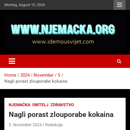
Skip
Montag, August 10, 2026
to
content
NJEMAČKA
Idemo u Svijet-Njemacka!
Home
2024
November
5
Nagli porast zlouporabe kokaina
NJEMAČKA
OBITELJ
ZDRAVSTVO
Nagli porast zlouporabe kokaina
5. November 2024
Redakcija