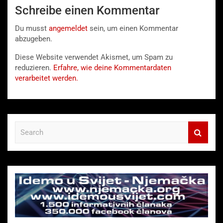
Schreibe einen Kommentar
Du musst
angemeldet
sein, um einen Kommentar
abzugeben.
Diese Website verwendet Akismet, um Spam zu
reduzieren.
Erfahre, wie deine Kommentardaten
verarbeitet werden.
S
e
a
r
c
h