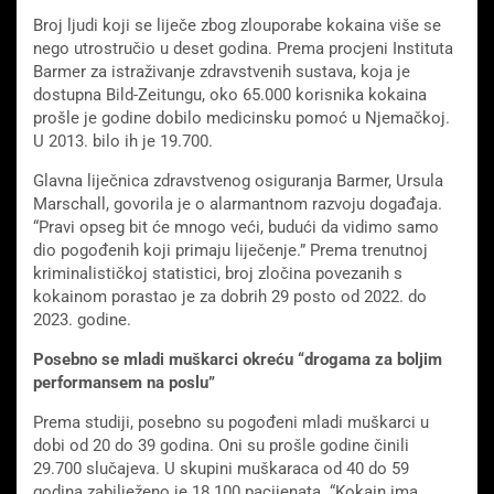
Broj ljudi koji se liječe zbog zlouporabe kokaina više se
nego utrostručio u deset godina. Prema procjeni Instituta
Barmer za istraživanje zdravstvenih sustava, koja je
dostupna Bild-Zeitungu, oko 65.000 korisnika kokaina
prošle je godine dobilo medicinsku pomoć u Njemačkoj.
U 2013. bilo ih je 19.700.
Glavna liječnica zdravstvenog osiguranja Barmer, Ursula
Marschall, govorila je o alarmantnom razvoju događaja.
“Pravi opseg bit će mnogo veći, budući da vidimo samo
dio pogođenih koji primaju liječenje.” Prema trenutnoj
kriminalističkoj statistici, broj zločina povezanih s
kokainom porastao je za dobrih 29 posto od 2022. do
2023. godine.
Posebno se mladi muškarci okreću “drogama za boljim
performansem na poslu”
Prema studiji, posebno su pogođeni mladi muškarci u
dobi od 20 do 39 godina. Oni su prošle godine činili
29.700 slučajeva. U skupini muškaraca od 40 do 59
godina zabilježeno je 18.100 pacijenata. “Kokain ima