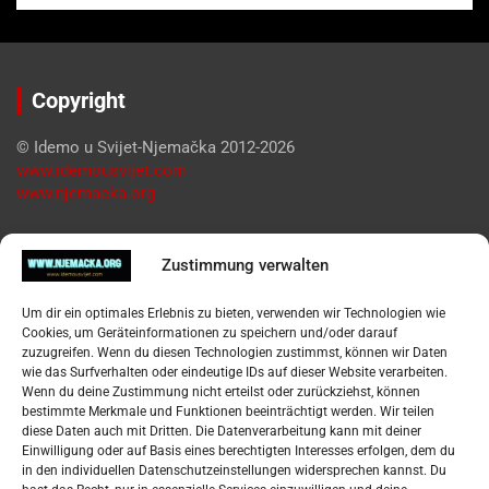
Copyright
© Idemo u Svijet-Njemačka 2012-2026
www.idemousvijet.com
www.njemacka.org
Pregled
Zustimmung verwalten
Impressum
Um dir ein optimales Erlebnis zu bieten, verwenden wir Technologien wie
Datenschutzerklärung
Cookies, um Geräteinformationen zu speichern und/oder darauf
Widerufsbelehrung
zuzugreifen. Wenn du diesen Technologien zustimmst, können wir Daten
Oglašavanje / Postavite svoj oglas
wie das Surfverhalten oder eindeutige IDs auf dieser Website verarbeiten.
Wenn du deine Zustimmung nicht erteilst oder zurückziehst, können
bestimmte Merkmale und Funktionen beeinträchtigt werden. Wir teilen
Tko je “Idemo u Svijet – Njemačka?
diese Daten auch mit Dritten. Die Datenverarbeitung kann mit deiner
Einwilligung oder auf Basis eines berechtigten Interesses erfolgen, dem du
in den individuellen Datenschutzeinstellungen widersprechen kannst. Du
Pretražite stranicu: