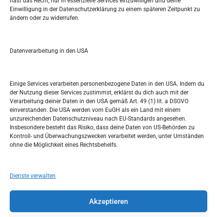
hast das Recht, nur in essenzielle Services einzuwilligen und deine
Einwilligung in der Datenschutzerklärung zu einem späteren Zeitpunkt zu
ändern oder zu widerrufen.
S
e
a
r
Datenverarbeitung in den USA
Kalendar
c
h
NOVEMBER 2024
Einige Services verarbeiten personenbezogene Daten in den USA. Indem du
der Nutzung dieser Services zustimmst, erklärst du dich auch mit der
M
D
M
D
F
S
S
Verarbeitung deiner Daten in den USA gemäß Art. 49 (1) lit. a DSGVO
einverstanden. Die USA werden vom EuGH als ein Land mit einem
1
2
3
unzureichenden Datenschutzniveau nach EU-Standards angesehen.
Insbesondere besteht das Risiko, dass deine Daten von US-Behörden zu
4
5
6
7
8
9
10
Kontroll- und Überwachungszwecken verarbeitet werden, unter Umständen
ohne die Möglichkeit eines Rechtsbehelfs.
11
12
13
14
15
16
17
18
19
20
21
22
23
24
Dienste verwalten
25
26
27
28
29
30
Akzeptieren
« Okt.
Dez. »