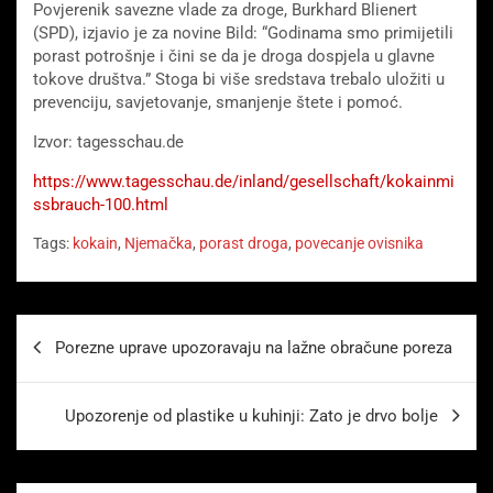
Povjerenik savezne vlade za droge, Burkhard Blienert
(SPD), izjavio je za novine Bild: “Godinama smo primijetili
porast potrošnje i čini se da je droga dospjela u glavne
tokove društva.” Stoga bi više sredstava trebalo uložiti u
prevenciju, savjetovanje, smanjenje štete i pomoć.
Izvor: tagesschau.de
https://www.tagesschau.de/inland/gesellschaft/kokainmi
ssbrauch-100.html
Tags:
kokain
,
Njemačka
,
porast droga
,
povecanje ovisnika
Beitragsnavigation
Porezne uprave upozoravaju na lažne obračune poreza
Upozorenje od plastike u kuhinji: Zato je drvo bolje