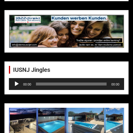
IUSNJ Jingles
Audio-
00:00
00:00
Player