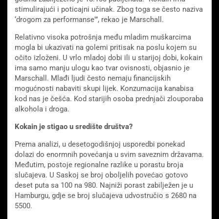
stimulirajući i poticajni učinak. Zbog toga se često naziva
‘drogom za performanse'”, rekao je Marschall.
Relativno visoka potrošnja među mladim muškarcima
mogla bi ukazivati ​​na golemi pritisak na poslu kojem su
očito izloženi. U vrlo mladoj dobi ili u starijoj dobi, kokain
ima samo manju ulogu kao tvar ovisnosti, objasnio je
Marschall. Mlađi ljudi često nemaju financijskih
mogućnosti nabaviti skupi lijek. Konzumacija kanabisa
kod nas je češća. Kod starijih osoba prednjači zlouporaba
alkohola i droga.
Kokain je stigao u središte društva?
Prema analizi, u desetogodišnjoj usporedbi ponekad
dolazi do enormnih povećanja u svim saveznim državama.
Međutim, postoje regionalne razlike u porastu broja
slučajeva. U Saskoj se broj oboljelih povećao gotovo
deset puta sa 100 na 980. Najniži porast zabilježen je u
Hamburgu, gdje se broj slučajeva udvostručio s 2680 na
5500.