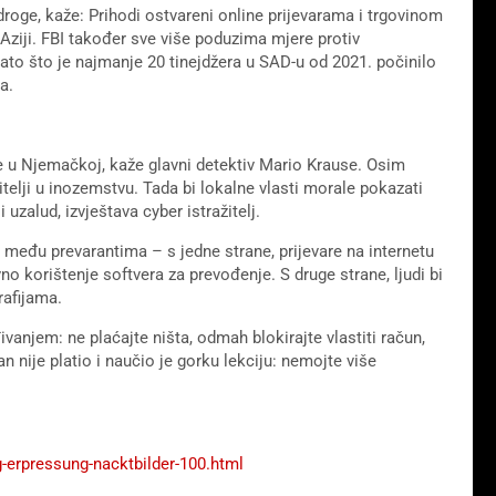
droge, kaže: Prihodi ostvareni online prijevarama i trgovinom
Aziji. FBI također sve više poduzima mjere protiv
zato što je najmanje 20 tinejdžera u SAD-u od 2021. počinilo
a.
lje u Njemačkoj, kaže glavni detektiv Mario Krause. Osim
itelji u inozemstvu. Tada bi lokalne vlasti morale pokazati
uzalud, izvještava cyber istražitelj.
e među prevarantima – s jedne strane, prijevare na internetu
vno korištenje softvera za prevođenje. S druge strane, ljudi bi
rafijama.
vanjem: ne plaćajte ništa, odmah blokirajte vlastiti račun,
an nije platio i naučio je gorku lekciju: nemojte više
g-erpressung-nacktbilder-100.html