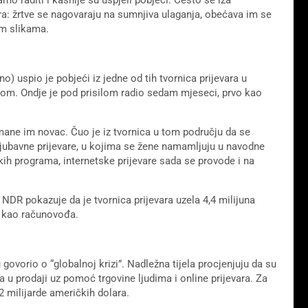
vara: žrtve se nagovaraju na sumnjiva ulaganja, obećava im se
im slikama.
) uspio je pobjeći iz jedne od tih tvornica prijevara u
om. Ondje je pod prisilom radio sedam mjeseci, prvo kao
imane im novac. Čuo je iz tvornica u tom području da se
ljubavne prijevare, u kojima se žene namamljuju u navodne
ih programa, internetske prijevare sada se provode i na
NDR pokazuje da je tvornica prijevara uzela 4,4 milijuna
o kao računovođa.
govorio o “globalnoj krizi”. Nadležna tijela procjenjuju da su
ara u prodaji uz pomoć trgovine ljudima i online prijevara. Za
 milijarde američkih dolara.