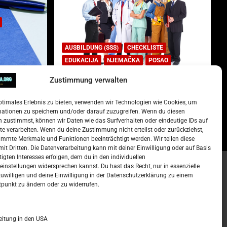
AUSBILDUNG (SSS)
CHECKLISTE
EDUKACIJA
NJEMAČKA
POSAO
Zustimmung verwalten
Lista najtraženijih deficitarnih
zanimanja u Njemačkoj.
ptimales Erlebnis zu bieten, verwenden wir Technologien wie Cookies, um
)
15. Oktober 2022
Redakcija
mationen zu speichern und/oder darauf zuzugreifen. Wenn du diesen
 zustimmst, können wir Daten wie das Surfverhalten oder eindeutige IDs auf
te verarbeiten. Wenn du deine Zustimmung nicht erteilst oder zurückziehst,
mmte Merkmale und Funktionen beeinträchtigt werden. Wir teilen diese
it Dritten. Die Datenverarbeitung kann mit deiner Einwilligung oder auf Basis
tigten Interesses erfolgen, dem du in den individuellen
instellungen widersprechen kannst. Du hast das Recht, nur in essenzielle
zuwilligen und deine Einwilligung in der Datenschutzerklärung zu einem
t –
Kalendar
tpunkt zu ändern oder zu widerrufen.
NOVEMBER 2024
eitung in den USA