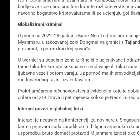
bodljikave žice i pod prisilom koriste različite vrste prije
navodno bogatstvo kriptovalutama ili se ucjenjuju golišav
Globalizirani kriminal
U prosincu 2022. 28-godišnji Kinez Neo Lu (ime promijenjeno
Myanmaru, u takozvanoj zoni Dongmei na granici s Tajland
prevarant, a potom kao knjigovođa.
U tvornici su posebno žene iz Kine bile ucjenjivane i oduz
tamo također koriste seksualno iznuđivanje ili takozvane 
ljubavne veze i potom varaju. Uz pomoć malih prevoditeljsk
međunarodnoj razini, izvještava on.
Prokrijumčarena računovodstvena evidencija koju je dobio 
dolara od 214 žrtava u pet mjeseci koliko je Neon Lu radi
Interpol govori o globalnoj krizi
Interpol je nedavno na konferenciji za novinare u Singapuru 
karteli prijevara sada zaradili do tri bilijuna američkih dol
usporedbu: bruto domaći proizvod Mijanmara iznosi oko 62