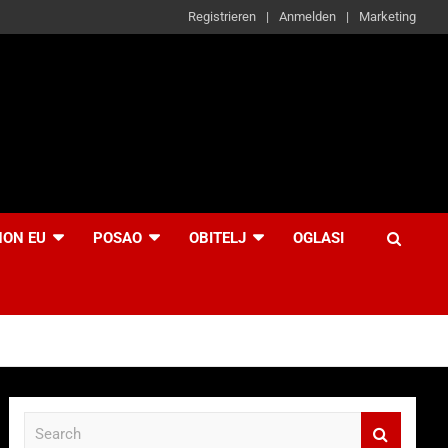
Registrieren
Anmelden
Marketing
NON EU
POSAO
OBITELJ
OGLASI
S
e