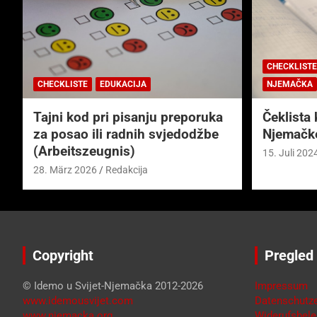
CHECKLISTE
CHECKLISTE
EDUKACIJA
NJEMAČKA
Tajni kod pri pisanju preporuka
Čeklista 
za posao ili radnih svjedodžbe
Njemačk
(Arbeitszeugnis)
15. Juli 202
28. März 2026
Redakcija
Copyright
Pregled
© Idemo u Svijet-Njemačka 2012-2026
Impressum
www.idemousvijet.com
Datenschutze
www.njemacka.org
Widerufsbele