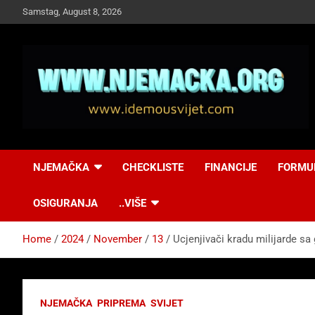
Skip
Samstag, August 8, 2026
to
content
NJEMAČKA
Idemo u Svijet-
NJEMAČKA
CHECKLISTE
FINANCIJE
FORMU
Njemacka!
OSIGURANJA
..VIŠE
Home
2024
November
13
Ucjenjivači kradu milijarde sa
NJEMAČKA
PRIPREMA
SVIJET