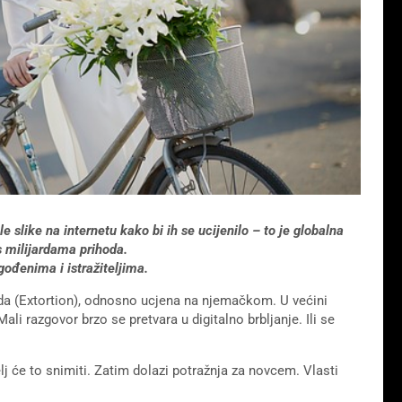
 slike na internetu kako bi ih se ucijenilo – to je globalna
 s milijardama prihoda.
ođenima i istražiteljima.
uda (Extortion), odnosno ucjena na njemačkom. U većini
i razgovor brzo se pretvara u digitalno brbljanje. Ili se
j će to snimiti. Zatim dolazi potražnja za novcem. Vlasti