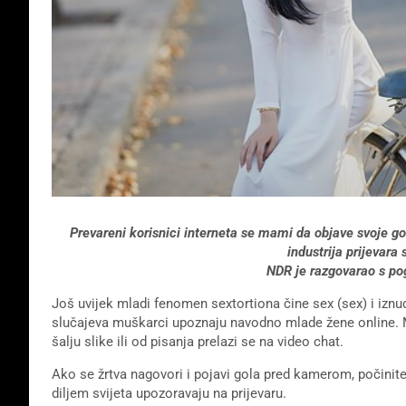
Prevareni korisnici interneta se mami da objave svoje gole
industrija prijevara
NDR je razgovarao s pog
Još uvijek mladi fenomen sextortiona čine sex (sex) i izn
slučajeva muškarci upoznaju navodno mlade žene online. Mal
šalju slike ili od pisanja prelazi se na video chat.
Ako se žrtva nagovori i pojavi gola pred kamerom, počinitel
diljem svijeta upozoravaju na prijevaru.