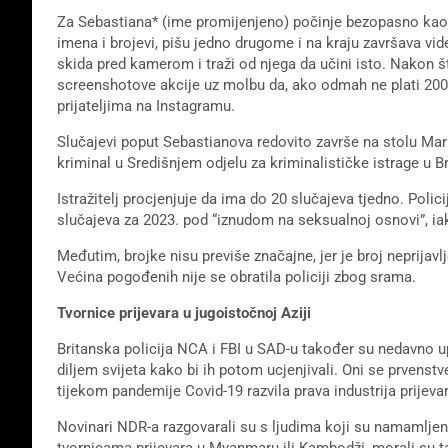
Za Sebastiana* (ime promijenjeno) počinje bezopasno kao f
imena i brojevi, pišu jedno drugome i na kraju završava 
skida pred kamerom i traži od njega da učini isto. Nakon
screenshotove akcije uz molbu da, ako odmah ne plati 2000
prijateljima na Instagramu.
Slučajevi poput Sebastianova redovito završe na stolu Mari
kriminal u Središnjem odjelu za kriminalističke istrage u 
Istražitelj procjenjuje da ima do 20 slučajeva tjedno. Polic
slučajeva za 2023. pod “iznudom na seksualnoj osnovi”, iak
Međutim, brojke nisu previše značajne, jer je broj neprijavl
Većina pogođenih nije se obratila policiji zbog srama.
Tvornice prijevara u jugoistočnoj Aziji
Britanska policija NCA i FBI u SAD-u također su nedavno up
diljem svijeta kako bi ih potom ucjenjivali. Oni se prvenstv
tijekom pandemije Covid-19 razvila prava industrija prijevar
Novinari NDR-a razgovarali su s ljudima koji su namamlje
tvornicama prijevara u Myanmaru ili Kambodži, morali su tam