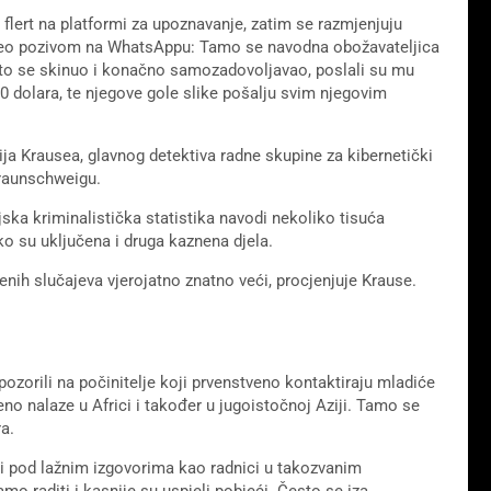
lert na platformi za upoznavanje, zatim se razmjenjuju
video pozivom na WhatsAppu: Tamo se navodna obožavateljica
 što se skinuo i konačno samozadovoljavao, poslali su mu
 dolara, te njegove gole slike pošalju svim njegovim
ja Krausea, glavnog detektiva radne skupine za kibernetički
Braunschweigu.
ijska kriminalistička statistika navodi nekoliko tisuća
o su uključena i druga kaznena djela.
jenih slučajeva vjerojatno znatno veći, procjenjuje Krause.
ozorili na počinitelje koji prvenstveno kontaktiraju mladiće
eno nalaze u Africi i također u jugoistočnoj Aziji. Tamo se
a.
ni pod lažnim izgovorima kao radnici u takozvanim
o raditi i kasnije su uspjeli pobjeći. Često se iza