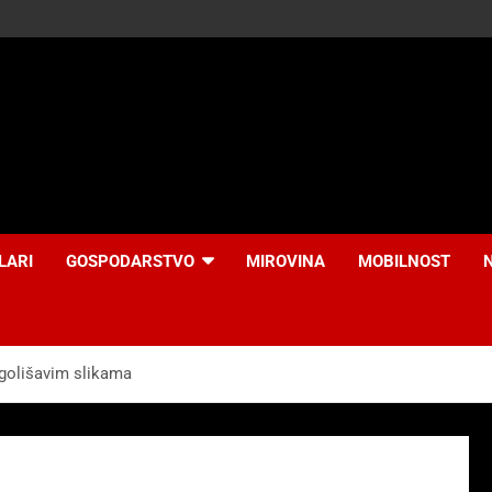
LARI
GOSPODARSTVO
MIROVINA
MOBILNOST
 golišavim slikama