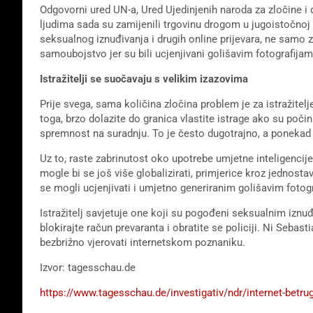
Odgovorni ured UN-a, Ured Ujedinjenih naroda za zločine i 
ljudima sada su zamijenili trgovinu drogom u jugoistočnoj 
seksualnog iznuđivanja i drugih online prijevara, ne samo 
samoubojstvo jer su bili ucjenjivani golišavim fotografijam
Istražitelji se suočavaju s velikim izazovima
Prije svega, sama količina zločina problem je za istražite
toga, brzo dolazite do granica vlastite istrage ako su počin
spremnost na suradnju. To je često dugotrajno, a ponekad i 
Uz to, raste zabrinutost oko upotrebe umjetne inteligencij
mogle bi se još više globalizirati, primjerice kroz jednosta
se mogli ucjenjivati ​​i umjetno generiranim golišavim fotog
Istražitelj savjetuje one koji su pogođeni seksualnim iznuđi
blokirajte račun prevaranta i obratite se policiji. Ni Sebasti
bezbrižno vjerovati internetskom poznaniku.
Izvor: tagesschau.de
https://www.tagesschau.de/investigativ/ndr/internet-betru