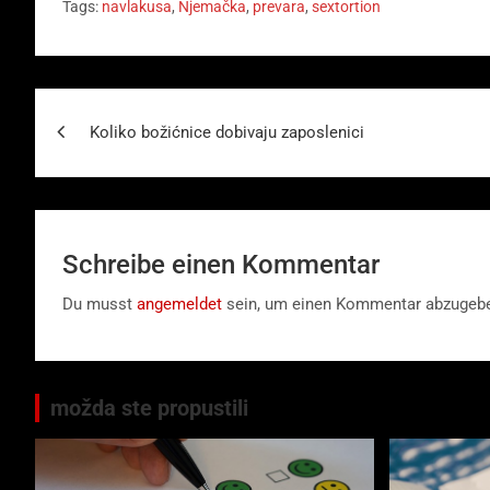
Tags:
navlakusa
,
Njemačka
,
prevara
,
sextortion
Beitragsnavigation
Koliko božićnice dobivaju zaposlenici
Schreibe einen Kommentar
Du musst
angemeldet
sein, um einen Kommentar abzugeb
možda ste propustili