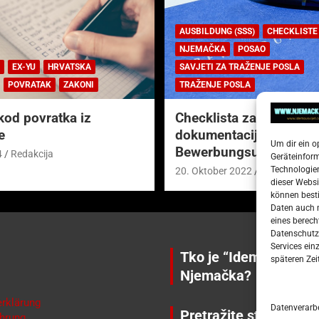
AUSBILDUNG (SSS)
CHECKLISTE
NJEMAČKA
POSAO
EX-YU
HRVATSKA
SAVJETI ZA TRAŽENJE POSLA
POVRATAK
ZAKONI
TRAŽENJE POSLA
kod povratka iz
Checklista za prijavnu
e
dokumentaciju (njem.
Um dir ein o
Bewerbungsunterlagen
4
Redakcija
Geräteinfor
Technologien
20. Oktober 2022
Redakcija
dieser Websi
können besti
Daten auch m
eines berech
Datenschutze
Services ein
Tko je “Idemo u Svije
späteren Zei
Njemačka?
rklärung
Datenverarb
Pretražite stranicu:
hrung