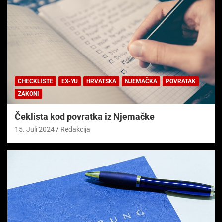
CHECKLISTE
EX-YU
HRVATSKA
NJEMAČKA
POVRATAK
ZAKONI
Čeklista kod povratka iz Njemačke
15. Juli 2024
Redakcija