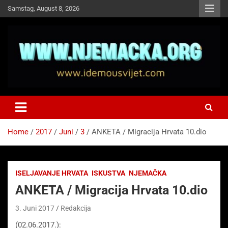
Skip
Samstag, August 8, 2026
to
content
NJEMAČKA
Idemo u Svijet-Njemacka!
Home
2017
Juni
3
ANKETA / Migracija Hrvata 10.dio
ISELJAVANJE HRVATA
ISKUSTVA
NJEMAČKA
ANKETA / Migracija Hrvata 10.dio
3. Juni 2017
Redakcija
(02.06.2017.):