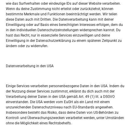
Oglašavanje / Postavite svoj oglas
wie das Surfverhalten oder eindeutige IDs auf dieser Website verarbeiten.
Wenn du deine Zustimmung nicht erteilst oder zurückziehst, können
bestimmte Merkmale und Funktionen beeinträchtigt werden. Wir teilen
Tko je “Idemo u Svijet – Njemačka?
diese Daten auch mit Dritten. Die Datenverarbeitung kann mit deiner
Einwilligung oder auf Basis eines berechtigten Interesses erfolgen, dem du
in den individuellen Datenschutzeinstellungen widersprechen kannst. Du
Pretražite stranicu:
hast das Recht, nur in essenzielle Services einzuwilligen und deine
Einwilligung in der Datenschutzerklärung zu einem späteren Zeitpunkt zu
ändern oder zu widerrufen.
S
e
a
r
Datenverarbeitung in den USA
Kalendar
c
h
JUNI 2017
Einige Services verarbeiten personenbezogene Daten in den USA. Indem du
der Nutzung dieser Services zustimmst, erklärst du dich auch mit der
M
D
M
D
F
S
S
Verarbeitung deiner Daten in den USA gemäß Art. 49 (1) lit. a DSGVO
einverstanden. Die USA werden vom EuGH als ein Land mit einem
1
2
3
4
unzureichenden Datenschutzniveau nach EU-Standards angesehen.
Insbesondere besteht das Risiko, dass deine Daten von US-Behörden zu
5
6
7
8
9
10
11
Kontroll- und Überwachungszwecken verarbeitet werden, unter Umständen
ohne die Möglichkeit eines Rechtsbehelfs.
12
13
14
15
16
17
18