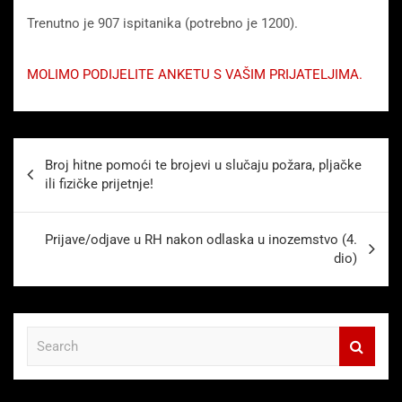
Trenutno je 907 ispitanika (potrebno je 1200).
MOLIMO PODIJELITE ANKETU S VAŠIM PRIJATELJIMA.
Beitragsnavigation
Broj hitne pomoći te brojevi u slučaju požara, pljačke
ili fizičke prijetnje!
Prijave/odjave u RH nakon odlaska u inozemstvo (4.
dio)
S
e
a
r