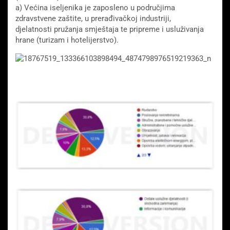
a) Većina iseljenika je zaposleno u područjima
zdravstvene zaštite, u prerađivačkoj industriji,
djelatnosti pružanja smještaja te pripreme i usluživanja
hrane (turizam i hotelijerstvo).