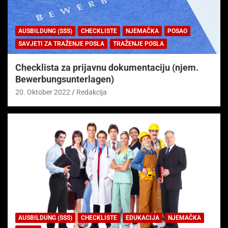
AUSBILDUNG (SSS)
CHECKLISTE
NJEMAČKA
POSAO
SAVJETI ZA TRAŽENJE POSLA
TRAŽENJE POSLA
Checklista za prijavnu dokumentaciju (njem.
Bewerbungsunterlagen)
20. Oktober 2022
Redakcija
AUSBILDUNG (SSS)
CHECKLISTE
EDUKACIJA
NJEMAČKA