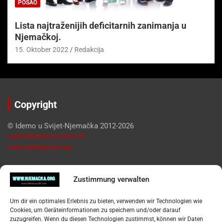
POSAO
Lista najtraženijih deficitarnih zanimanja u
Njemačkoj.
15. Oktober 2022
Redakcija
Copyright
© Idemo u Svijet-Njemačka 2012-2026
www.idemousvijet.com
www.njemacka.org
Pregled
Zustimmung verwalten
Impressum
Um dir ein optimales Erlebnis zu bieten, verwenden wir Technologien wie
Datenschutzerklärung
Cookies, um Geräteinformationen zu speichern und/oder darauf
Widerufsbelehrung
zuzugreifen. Wenn du diesen Technologien zustimmst, können wir Daten