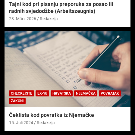
Tajni kod pri pisanju preporuka za posao ili
radnih svjedodžbe (Arbeitszeugnis)
28. März 2026
Redakcija
CHECKLISTE
EX-YU
HRVATSKA
NJEMAČKA
POVRATAK
ZAKONI
Čeklista kod povratka iz Njemačke
15. Juli 2024
Redakcija