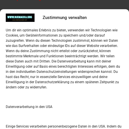
Pregled
Zustimmung verwalten
Impressum
Um dir ein optimales Erlebnis zu bieten, verwenden wir Technologien wie
Datenschutzerklärung
Cookies, um Geräteinformationen zu speichern und/oder darauf
Widerufsbelehrung
zuzugreifen. Wenn du diesen Technologien zustimmst, können wir Daten
Oglašavanje / Postavite svoj oglas
wie das Surfverhalten oder eindeutige IDs auf dieser Website verarbeiten.
Wenn du deine Zustimmung nicht erteilst oder zurückziehst, können
bestimmte Merkmale und Funktionen beeinträchtigt werden. Wir teilen
Tko je “Idemo u Svijet – Njemačka?
diese Daten auch mit Dritten. Die Datenverarbeitung kann mit deiner
Einwilligung oder auf Basis eines berechtigten Interesses erfolgen, dem du
in den individuellen Datenschutzeinstellungen widersprechen kannst. Du
Pretražite stranicu:
hast das Recht, nur in essenzielle Services einzuwilligen und deine
Einwilligung in der Datenschutzerklärung zu einem späteren Zeitpunkt zu
ändern oder zu widerrufen.
S
e
a
r
Datenverarbeitung in den USA
Kalendar
c
h
JUNI 2017
Einige Services verarbeiten personenbezogene Daten in den USA. Indem du