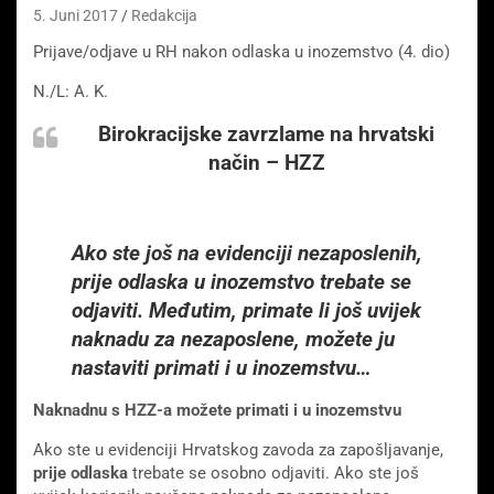
5. Juni 2017
Redakcija
Prijave/odjave u RH nakon odlaska u inozemstvo (4. dio)
N./L: A. K.
Birokracijske zavrzlame na hrvatski
način – HZZ
Ako ste još na evidenciji nezaposlenih,
prije odlaska u inozemstvo trebate se
odjaviti. Međutim, primate li još uvijek
naknadu za nezaposlene, možete ju
nastaviti primati i u inozemstvu…
Naknadnu s HZZ-a možete primati i u inozemstvu
Ako ste u evidenciji Hrvatskog zavoda za zapošljavanje,
prije odlaska
trebate se osobno odjaviti. Ako ste još