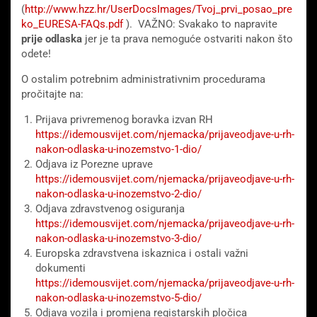
(
http://www.hzz.hr/UserDocsImages/Tvoj_prvi_posao_pre
ko_EURESA-FAQs.pdf
). VAŽNO: Svakako to napravite
prije odlaska
jer je ta prava nemoguće ostvariti nakon što
odete!
O ostalim potrebnim administrativnim procedurama
pročitajte na:
Prijava privremenog boravka izvan RH
https://idemousvijet.com/njemacka/prijaveodjave-u-rh-
nakon-odlaska-u-inozemstvo-1-dio/
Odjava iz Porezne uprave
https://idemousvijet.com/njemacka/prijaveodjave-u-rh-
nakon-odlaska-u-inozemstvo-2-dio/
Odjava zdravstvenog osiguranja
https://idemousvijet.com/njemacka/prijaveodjave-u-rh-
nakon-odlaska-u-inozemstvo-3-dio/
Europska zdravstvena iskaznica i ostali važni
dokumenti
https://idemousvijet.com/njemacka/prijaveodjave-u-rh-
nakon-odlaska-u-inozemstvo-5-dio/
Odjava vozila i promjena registarskih pločica