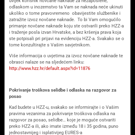
uvijek korisnik novčane naknade za nezaposlene,
odlaskom u inozemstvo ta Vam se naknada neće ukinuti
ukoliko o tome pravovremeno obavijestite službenike i
zatražite izvoz novčane naknade. To bi Vam omogućilo
primanje novčane naknade koju ste ostvarili preko HZZ-a
i traženje posla izvan Hrvatske, a bez kršenja prava koja
ste potpisali pri prijavi na evidenciju HZZ-a. Svakako se o
tome konzultirajte s Vašim savjetnikom.
Više informacija o uvjetima za izvoz novčane naknade te
obrasci nalaze se na sljedećem linku:
http://www.hzz.hr/default.aspx?id=11876
Pokrivanje troškova selidbe i odlaska na razgovor za
posao
Kad budete u HZZ-u, svakako se informirajte i o Vašim
pravima vezanima za pokrivanje troškova odlaska na
razgovor za posao, selidbe… koje je moguće ostvariti
preko HZZ-a ili, ako imate između 18 i 35 godina, puno
jednostavnijeg i isplativijeg EURES-a