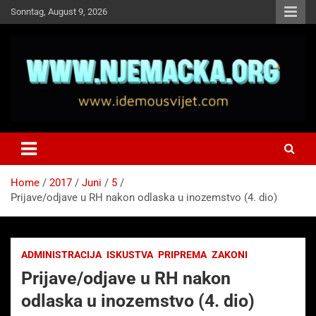
Skip
Sonntag, August 9, 2026
to
content
NJEMAČKA
Idemo u Svijet-Njemacka!
Home
2017
Juni
5
Prijave/odjave u RH nakon odlaska u inozemstvo (4. dio)
ADMINISTRACIJA
ISKUSTVA
PRIPREMA
ZAKONI
Prijave/odjave u RH nakon
odlaska u inozemstvo (4. dio)