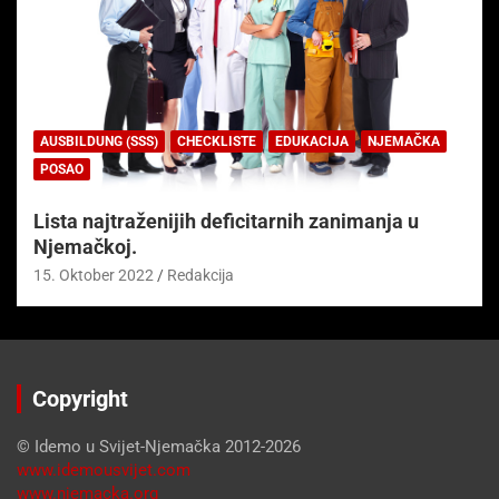
AUSBILDUNG (SSS)
CHECKLISTE
EDUKACIJA
NJEMAČKA
POSAO
Lista najtraženijih deficitarnih zanimanja u
Njemačkoj.
15. Oktober 2022
Redakcija
Copyright
© Idemo u Svijet-Njemačka 2012-2026
www.idemousvijet.com
www.njemacka.org