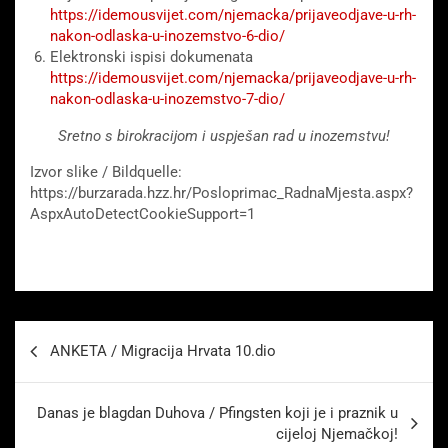
https://idemousvijet.com/njemacka/prijaveodjave-u-rh-
nakon-odlaska-u-inozemstvo-6-dio/
Elektronski ispisi dokumenata
https://idemousvijet.com/njemacka/prijaveodjave-u-rh-
nakon-odlaska-u-inozemstvo-7-dio/
Sretno s birokracijom i uspješan rad u inozemstvu!
Izvor slike / Bildquelle:
https://burzarada.hzz.hr/Posloprimac_RadnaMjesta.aspx?
AspxAutoDetectCookieSupport=1
Beitragsnavigation
ANKETA / Migracija Hrvata 10.dio
Danas je blagdan Duhova / Pfingsten koji je i praznik u
cijeloj Njemačkoj!