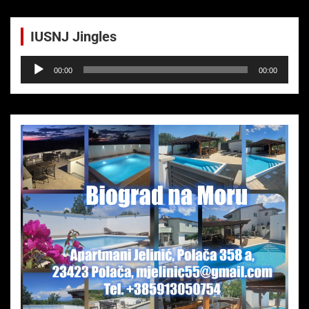
IUSNJ Jingles
Audio-
00:00
00:00
Player