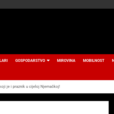
LARI
GOSPODARSTVO
MIROVINA
MOBILNOST
ji je i praznik u cijeloj Njemačkoj!