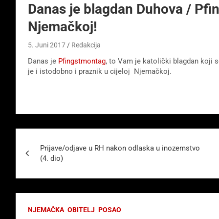
Danas je blagdan Duhova / Pfings
Njemačkoj!
5. Juni 2017
Redakcija
Danas je
Pfingstmontag
, to Vam je katolički blagdan koji
je i istodobno i praznik u cijeloj Njemačkoj.
Beitragsnavigation
Prijave/odjave u RH nakon odlaska u inozemstvo
(4. dio)
NJEMAČKA
OBITELJ
POSAO