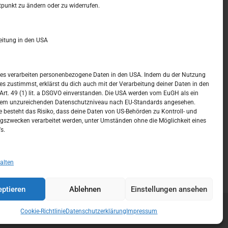
t –
Kalendar
tpunkt zu ändern oder zu widerrufen.
JUNI 2017
eitung in den USA
M
D
M
D
F
S
S
1
2
3
4
ices verarbeiten personenbezogene Daten in den USA. Indem du der Nutzung
ces zustimmst, erklärst du dich auch mit der Verarbeitung deiner Daten in den
5
6
7
8
9
10
11
t. 49 (1) lit. a DSGVO einverstanden. Die USA werden vom EuGH als ein
nem unzureichenden Datenschutzniveau nach EU-Standards angesehen.
12
13
14
15
16
17
18
 besteht das Risiko, dass deine Daten von US-Behörden zu Kontroll- und
szwecken verarbeitet werden, unter Umständen ohne die Möglichkeit eines
19
20
21
22
23
24
25
s.
26
27
28
29
30
« Mai
Juli »
alten
ptieren
Ablehnen
Einstellungen ansehen
Cookie-Richtlinie
Datenschutzerklärung
Impressum