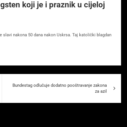
ten koji je i praznik u cijeloj
 se slavi nakona 50 dana nakon Uskrsa. Taj katolički blagdan
Bundestag odlučuje dodatno pooštravanje zakona
za azil