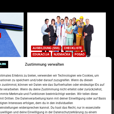
AUSBILDUNG (SSS)
CHECKLISTE
EDUKACIJA
NJEMAČKA
POSAO
Zustimmung verwalten
Lista najtraženijih deficitarnih
zanimanja u Njemačkoj.
ptimales Erlebnis zu bieten, verwenden wir Technologien wie Cookies, um
)
15. Oktober 2022
Redakcija
mationen zu speichern und/oder darauf zuzugreifen. Wenn du diesen
 zustimmst, können wir Daten wie das Surfverhalten oder eindeutige IDs auf
te verarbeiten. Wenn du deine Zustimmung nicht erteilst oder zurückziehst,
mmte Merkmale und Funktionen beeinträchtigt werden. Wir teilen diese
it Dritten. Die Datenverarbeitung kann mit deiner Einwilligung oder auf Basis
tigten Interesses erfolgen, dem du in den individuellen
instellungen widersprechen kannst. Du hast das Recht, nur in essenzielle
zuwilligen und deine Einwilligung in der Datenschutzerklärung zu einem