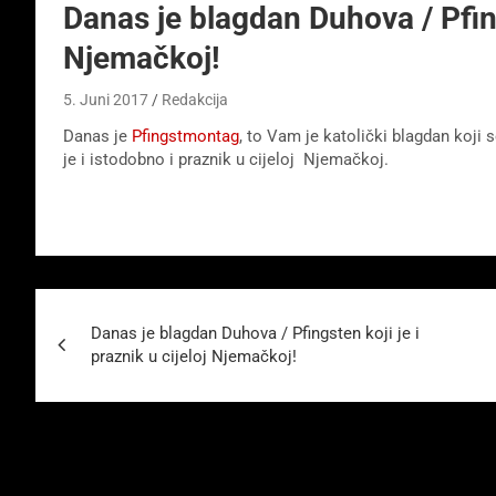
Danas je blagdan Duhova / Pfings
Njemačkoj!
5. Juni 2017
Redakcija
Danas je
Pfingstmontag
, to Vam je katolički blagdan koji
je i istodobno i praznik u cijeloj Njemačkoj.
Beitragsnavigation
Danas je blagdan Duhova / Pfingsten koji je i
praznik u cijeloj Njemačkoj!