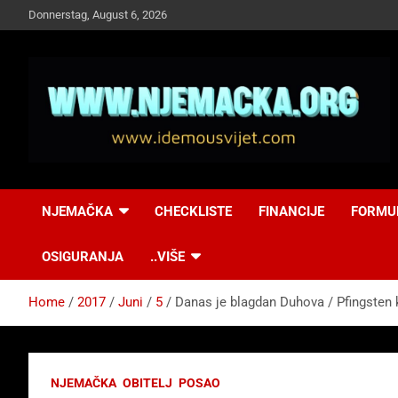
Skip
Donnerstag, August 6, 2026
to
content
NJEMAČKA
Idemo u Svijet-
NJEMAČKA
CHECKLISTE
FINANCIJE
FORMU
Njemacka!
OSIGURANJA
..VIŠE
Home
2017
Juni
5
Danas je blagdan Duhova / Pfingsten ko
NJEMAČKA
OBITELJ
POSAO