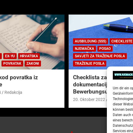
AUSBILDUNG (SSS)
CHECKLISTE
NJEMAČKA
POSAO
EX-YU
HRVATSKA
SAVJETI ZA TRAŽENJE POSLA
POVRATAK
ZAKONI
TRAŽENJE POSLA
kod povratka iz
Checklista za prijavnu
e
dokumentaciju (njem.
Um dir ein o
Bewerbungsunterlagen
4
Redakcija
Geräteinfor
Technologien
20. Oktober 2022
Redakcija
dieser Websi
können besti
Daten auch m
eines berech
Datenschutze
Services ein