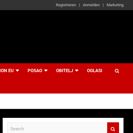
Registrieren
Anmelden
Marketing
NON EU
POSAO
OBITELJ
OGLASI
S
e