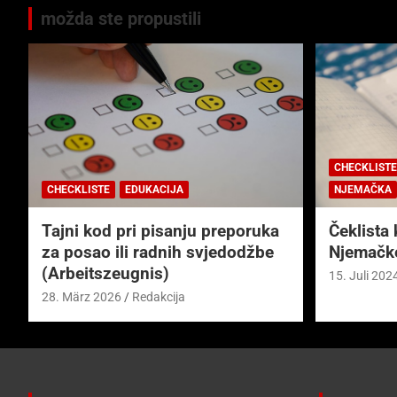
možda ste propustili
CHECKLISTE
CHECKLISTE
EDUKACIJA
NJEMAČKA
Tajni kod pri pisanju preporuka
Čeklista 
za posao ili radnih svjedodžbe
Njemačk
(Arbeitszeugnis)
15. Juli 202
28. März 2026
Redakcija