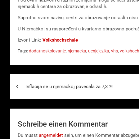
njemačkih centara za obrazovanje odraslih.
Suprotno svom nazivu, centri za obrazovanje odraslih nisu 
U Njemačkoj su raspoređeni u kvartarno obrazovno područj
Izvor i Link:
Volkshochschule
Tags:
dodatnoskolovanje
,
njemacka
,
ucnjejezika
,
vhs
,
volkshoch
Beitragsnavigation
Inflacija se u njemačkoj povečala za 7,3 %!
Schreibe einen Kommentar
Du musst
angemeldet
sein, um einen Kommentar abzugeb