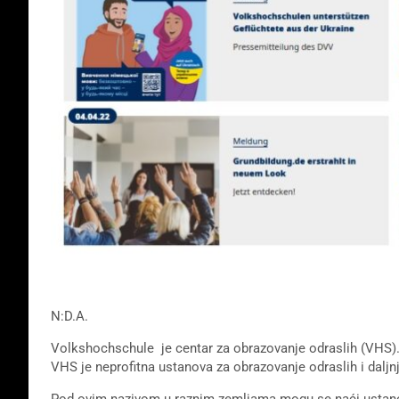
N:D.A.
Volkshochschule je centar za obrazovanje odraslih (VHS)
VHS je neprofitna ustanova za obrazovanje odraslih i daljn
Pod ovim nazivom u raznim zemljama mogu se naći ustanove 