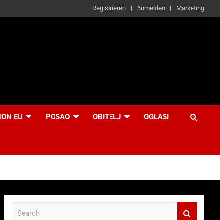
Registrieren
Anmelden
Marketing
NON EU
POSAO
OBITELJ
OGLASI
S
e