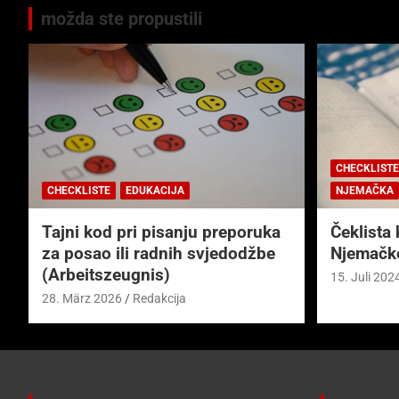
možda ste propustili
CHECKLISTE
CHECKLISTE
EDUKACIJA
NJEMAČKA
Tajni kod pri pisanju preporuka
Čeklista 
za posao ili radnih svjedodžbe
Njemačk
(Arbeitszeugnis)
15. Juli 202
28. März 2026
Redakcija