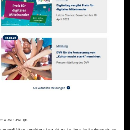
.
je obrazovanje.
različitog karaktera i strukture i ciljeva koji odstupaju od