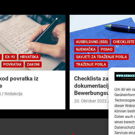
AUSBILDUNG (SSS)
CHECKLISTE
NJEMAČKA
POSAO
EX-YU
HRVATSKA
SAVJETI ZA TRAŽENJE POSLA
POVRATAK
ZAKONI
TRAŽENJE POSLA
kod povratka iz
Checklista za prijavnu
e
dokumentaciju (njem.
Um dir ein o
Bewerbungsunterlagen
4
Redakcija
Geräteinfor
Technologien
20. Oktober 2022
Redakcija
dieser Websi
können besti
Daten auch m
eines berech
Datenschutze
Services ein