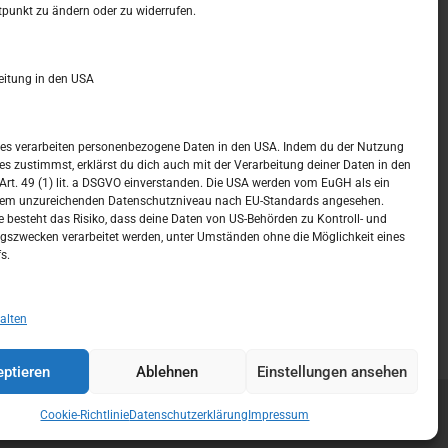
t –
Kalendar
tpunkt zu ändern oder zu widerrufen.
APRIL 2022
eitung in den USA
M
D
M
D
F
S
S
1
2
3
ices verarbeiten personenbezogene Daten in den USA. Indem du der Nutzung
ces zustimmst, erklärst du dich auch mit der Verarbeitung deiner Daten in den
4
5
6
7
8
9
10
t. 49 (1) lit. a DSGVO einverstanden. Die USA werden vom EuGH als ein
nem unzureichenden Datenschutzniveau nach EU-Standards angesehen.
11
12
13
14
15
16
17
 besteht das Risiko, dass deine Daten von US-Behörden zu Kontroll- und
szwecken verarbeitet werden, unter Umständen ohne die Möglichkeit eines
18
19
20
21
22
23
24
s.
25
26
27
28
29
30
« März
Mai »
alten
ptieren
Ablehnen
Einstellungen ansehen
Cookie-Richtlinie
Datenschutzerklärung
Impressum