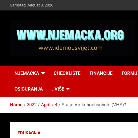
Skip
Samstag, August 8, 2026
to
content
NJEMAČKA
Idemo u Svijet-
NJEMAČKA
CHECKLISTE
FINANCIJE
FORMU
Njemacka!
OSIGURANJA
..VIŠE
Home
2022
April
4
Šta je Volkshochschule (VHS)?
EDUKACIJA