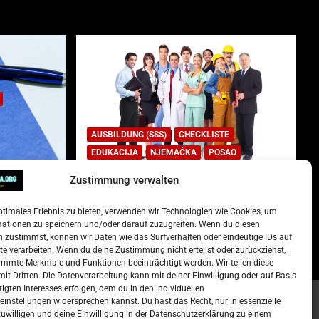
AUSBILDUNG (SSS)
CHECKLISTE
EDUKACIJA
NJEMAČKA
POSAO
Zustimmung verwalten
Lista najtraženijih deficitarnih
zanimanja u Njemačkoj.
ptimales Erlebnis zu bieten, verwenden wir Technologien wie Cookies, um
)
15. Oktober 2022
Redakcija
mationen zu speichern und/oder darauf zuzugreifen. Wenn du diesen
 zustimmst, können wir Daten wie das Surfverhalten oder eindeutige IDs auf
te verarbeiten. Wenn du deine Zustimmung nicht erteilst oder zurückziehst,
mmte Merkmale und Funktionen beeinträchtigt werden. Wir teilen diese
it Dritten. Die Datenverarbeitung kann mit deiner Einwilligung oder auf Basis
tigten Interesses erfolgen, dem du in den individuellen
instellungen widersprechen kannst. Du hast das Recht, nur in essenzielle
zuwilligen und deine Einwilligung in der Datenschutzerklärung zu einem