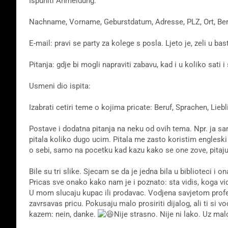
Ispuniti Anmeldung:
Nachname, Vorname, Geburstdatum, Adresse, PLZ, Ort, Be
E-mail: pravi se party za kolege s posla. Ljeto je, zeli u bast
Pitanja: gdje bi mogli napraviti zabavu, kad i u koliko sati i
Usmeni dio ispita:
Izabrati cetiri teme o kojima pricate: Beruf, Sprachen, Lie
Postave i dodatna pitanja na neku od ovih tema. Npr. ja s
pitala koliko dugo ucim. Pitala me zasto koristim engleski s
o sebi, samo na pocetku kad kazu kako se one zove, pitaju 
Bile su tri slike. Sjecam se da je jedna bila u biblioteci i
Pricas sve onako kako nam je i poznato: sta vidis, koga vidi
U mom slucaju kupac ili prodavac. Vodjena savjetom profes
zavrsavas pricu. Pokusaju malo prosiriti dijalog, ali ti si vo
kazem: nein, danke.
Nije strasno. Nije ni lako. Uz ma