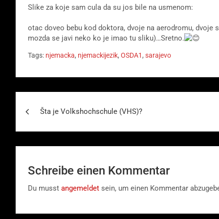
Slike za koje sam cula da su jos bile na usmenom:
otac doveo bebu kod doktora, dvoje na aerodromu, dvoje s
mozda se javi neko ko je imao tu sliku)…Sretno.
Tags:
njemacka
,
njemackijezik
,
OSDA1
,
sarajevo
Beitragsnavigation
Šta je Volkshochschule (VHS)?
Schreibe einen Kommentar
Du musst
angemeldet
sein, um einen Kommentar abzugeb