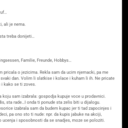
ruf…
i, ali je nema.
 sta treba donijeti…
blingsessen, Familie, Freunde, Hobbys…
am pricala o jezicima. Rekla sam da ucim njemacki, pa me
vaki dan. Volim li slatkise i kolace i kuham li ih. Ne pricate
i kako se ti zoves.
 ona koju sam izabrala: gospodja kupuje voce u prodavnici.
s, sta rade…I onda ti ponude sta zelis biti u dijalogu.
orice izabrala sam da budem kupac jer ti tad zapocinjes i
deci, pa ono sto ti nude: npr. da kupis jabuke na akciji,
lo ucenja i sposobnosti da se snadjes, moze se poloziti.