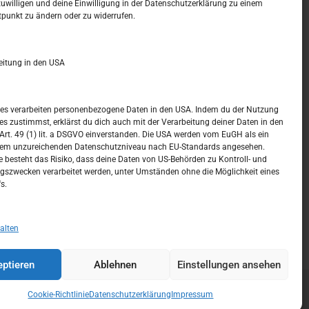
zuwilligen und deine Einwilligung in der Datenschutzerklärung zu einem
t –
Kalendar
tpunkt zu ändern oder zu widerrufen.
APRIL 2022
eitung in den USA
M
D
M
D
F
S
S
1
2
3
ices verarbeiten personenbezogene Daten in den USA. Indem du der Nutzung
ces zustimmst, erklärst du dich auch mit der Verarbeitung deiner Daten in den
4
5
6
7
8
9
10
t. 49 (1) lit. a DSGVO einverstanden. Die USA werden vom EuGH als ein
nem unzureichenden Datenschutzniveau nach EU-Standards angesehen.
11
12
13
14
15
16
17
 besteht das Risiko, dass deine Daten von US-Behörden zu Kontroll- und
szwecken verarbeitet werden, unter Umständen ohne die Möglichkeit eines
18
19
20
21
22
23
24
s.
25
26
27
28
29
30
« März
Mai »
alten
ptieren
Ablehnen
Einstellungen ansehen
Cookie-Richtlinie
Datenschutzerklärung
Impressum