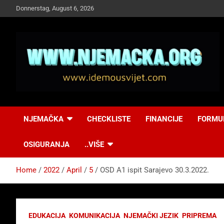
Skip
Donnerstag, August 6, 2026
to
content
NJEMAČKA
Idemo u Svijet-
NJEMAČKA
CHECKLISTE
FINANCIJE
FORMU
Njemacka!
OSIGURANJA
..VIŠE
Home
2022
April
5
OSD A1 ispit Sarajevo 30.3.2022.
EDUKACIJA
KOMUNIKACIJA
NJEMAČKI JEZIK
PRIPREMA