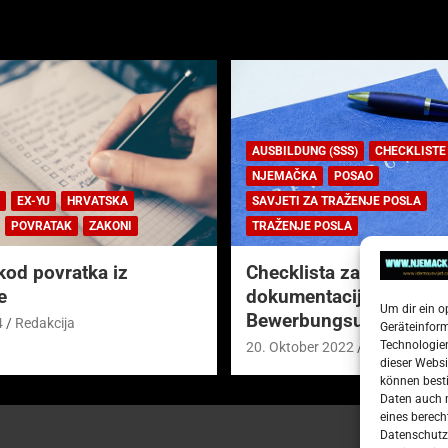
AUSBILDUNG (SSS)
CHECKLISTE
NJEMAČKA
POSAO
EX-YU
HRVATSKA
SAVJETI ZA TRAŽENJE POSLA
POVRATAK
ZAKONI
TRAŽENJE POSLA
kod povratka iz
Checklista za prijavnu
e
dokumentaciju (njem.
Um dir ein o
Bewerbungsunterlagen
4
Redakcija
Geräteinfor
Technologien
20. Oktober 2022
Redakcija
dieser Websi
können besti
Daten auch m
eines berech
Datenschutze