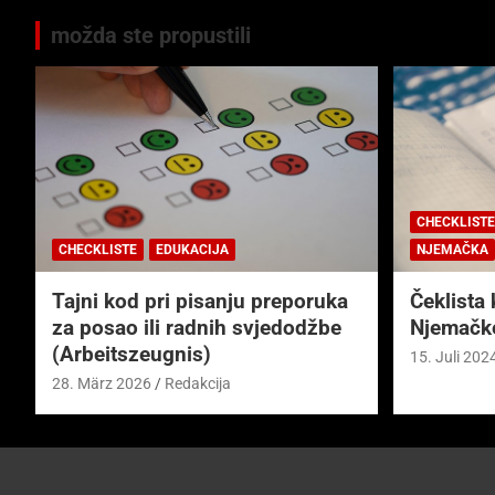
možda ste propustili
CHECKLISTE
CHECKLISTE
EDUKACIJA
NJEMAČKA
Tajni kod pri pisanju preporuka
Čeklista 
za posao ili radnih svjedodžbe
Njemačk
(Arbeitszeugnis)
15. Juli 202
28. März 2026
Redakcija