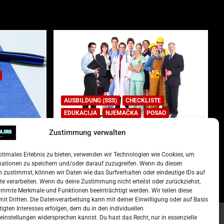
AUSBILDUNG (SSS)
CHECKLISTE
EDUKACIJA
NJEMAČKA
POSAO
Zustimmung verwalten
Lista najtraženijih deficitarnih
zanimanja u Njemačkoj.
ptimales Erlebnis zu bieten, verwenden wir Technologien wie Cookies, um
)
15. Oktober 2022
Redakcija
mationen zu speichern und/oder darauf zuzugreifen. Wenn du diesen
 zustimmst, können wir Daten wie das Surfverhalten oder eindeutige IDs auf
te verarbeiten. Wenn du deine Zustimmung nicht erteilst oder zurückziehst,
mmte Merkmale und Funktionen beeinträchtigt werden. Wir teilen diese
it Dritten. Die Datenverarbeitung kann mit deiner Einwilligung oder auf Basis
tigten Interesses erfolgen, dem du in den individuellen
instellungen widersprechen kannst. Du hast das Recht, nur in essenzielle