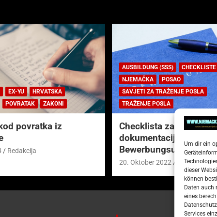
AUSBILDUNG (SSS)
CHECKLISTE
NJEMAČKA
POSAO
EX-YU
HRVATSKA
SAVJETI ZA TRAŽENJE POSLA
POVRATAK
ZAKONI
TRAŽENJE POSLA
kod povratka iz
Checklista za prijavnu
e
dokumentaciju (njem.
Um dir ein o
Bewerbungsunterlagen
4
Redakcija
Geräteinfor
Technologien
20. Oktober 2022
Redakcija
dieser Websi
können besti
Daten auch m
eines berech
Datenschutze
Services ein