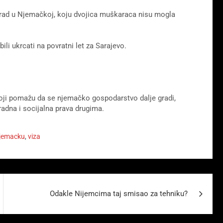
rad u Njemačkoj, koju dvojica muškaraca nisu mogla
li ukrcati na povratni let za Sarajevo.
ji pomažu da se njemačko gospodarstvo dalje gradi,
 radna i socijalna prava drugima.
njemacku
,
viza
Odakle Nijemcima taj smisao za tehniku?