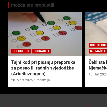
možda ste propustili
CHECKLISTE
CHECKLISTE
EDUKACIJA
NJEMAČKA
Tajni kod pri pisanju preporuka
Čeklista 
za posao ili radnih svjedodžbe
Njemačk
(Arbeitszeugnis)
15. Juli 202
28. März 2026
Redakcija