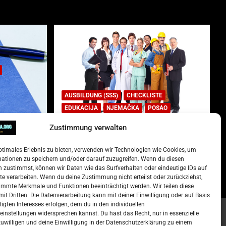
AUSBILDUNG (SSS)
CHECKLISTE
EDUKACIJA
NJEMAČKA
POSAO
Zustimmung verwalten
Lista najtraženijih deficitarnih
zanimanja u Njemačkoj.
ptimales Erlebnis zu bieten, verwenden wir Technologien wie Cookies, um
)
15. Oktober 2022
Redakcija
mationen zu speichern und/oder darauf zuzugreifen. Wenn du diesen
 zustimmst, können wir Daten wie das Surfverhalten oder eindeutige IDs auf
te verarbeiten. Wenn du deine Zustimmung nicht erteilst oder zurückziehst,
mmte Merkmale und Funktionen beeinträchtigt werden. Wir teilen diese
it Dritten. Die Datenverarbeitung kann mit deiner Einwilligung oder auf Basis
tigten Interesses erfolgen, dem du in den individuellen
instellungen widersprechen kannst. Du hast das Recht, nur in essenzielle
zuwilligen und deine Einwilligung in der Datenschutzerklärung zu einem