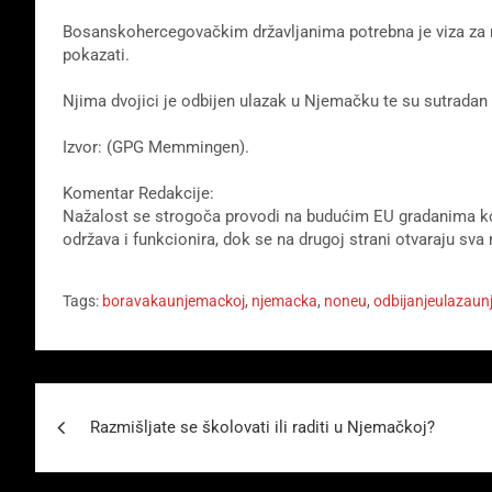
Bosanskohercegovačkim državljanima potrebna je viza za 
pokazati.
Njima dvojici je odbijen ulazak u Njemačku te su sutradan bi
Izvor: (GPG Memmingen).
Komentar Redakcije:
Nažalost se strogoča provodi na budućim EU gradanima ko
održava i funkcionira, dok se na drugoj strani otvaraju sva
Tags:
boravakaunjemackoj
,
njemacka
,
noneu
,
odbijanjeulazau
Beitragsnavigation
Razmišljate se školovati ili raditi u Njemačkoj?