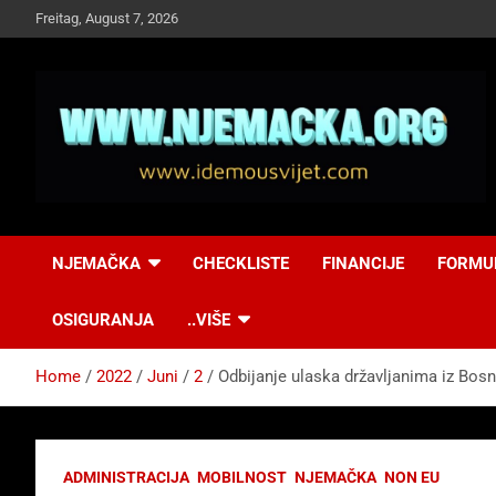
Skip
Freitag, August 7, 2026
to
content
NJEMAČKA
Idemo u Svijet-
NJEMAČKA
CHECKLISTE
FINANCIJE
FORMU
Njemacka!
OSIGURANJA
..VIŠE
Home
2022
Juni
2
Odbijanje ulaska državljanima iz Bos
ADMINISTRACIJA
MOBILNOST
NJEMAČKA
NON EU