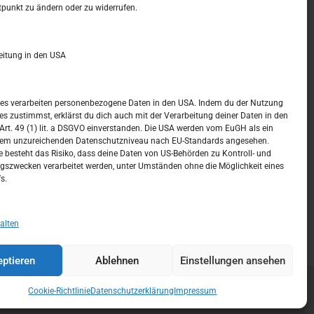
t –
Kalendar
tpunkt zu ändern oder zu widerrufen.
JUNI 2022
eitung in den USA
M
D
M
D
F
S
S
1
2
3
4
5
ices verarbeiten personenbezogene Daten in den USA. Indem du der Nutzung
ces zustimmst, erklärst du dich auch mit der Verarbeitung deiner Daten in den
6
7
8
9
10
11
12
t. 49 (1) lit. a DSGVO einverstanden. Die USA werden vom EuGH als ein
nem unzureichenden Datenschutzniveau nach EU-Standards angesehen.
13
14
15
16
17
18
19
 besteht das Risiko, dass deine Daten von US-Behörden zu Kontroll- und
szwecken verarbeitet werden, unter Umständen ohne die Möglichkeit eines
20
21
22
23
24
25
26
s.
27
28
29
30
« Mai
Juli »
alten
ptieren
Ablehnen
Einstellungen ansehen
Cookie-Richtlinie
Datenschutzerklärung
Impressum