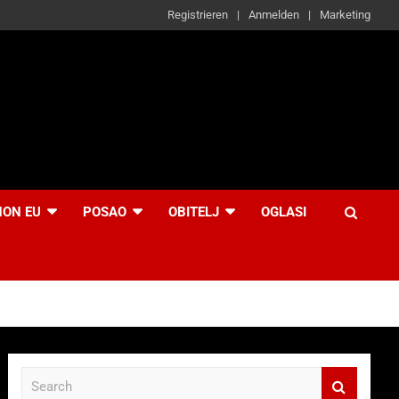
Registrieren
Anmelden
Marketing
NON EU
POSAO
OBITELJ
OGLASI
S
e