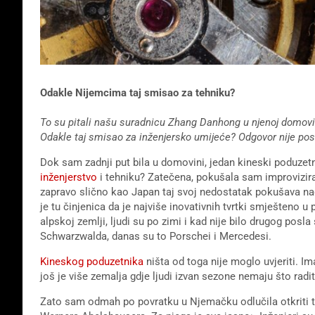
Odakle Nijemcima taj smisao za tehniku?
To su pitali našu suradnicu Zhang Danhong u njenoj domovin
Odakle taj smisao za inženjersko umijeće? Odgovor nije po
Dok sam zadnji put bila u domovini, jedan kineski poduzetn
inženjerstvo
i tehniku? Zatečena, pokušala sam improvizir
zapravo slično kao Japan taj svoj nedostatak pokušava na
je tu činjenica da je najviše inovativnih tvrtki smješteno 
alpskoj zemlji, ljudi su po zimi i kad nije bilo drugog posla
Schwarzwalda, danas su to Porschei i Mercedesi.
Kineskog poduzetnika
ništa od toga nije moglo uvjeriti. Im
još je više zemalja gdje ljudi izvan sezone nemaju što radit
Zato sam odmah po povratku u Njemačku odlučila otkriti t