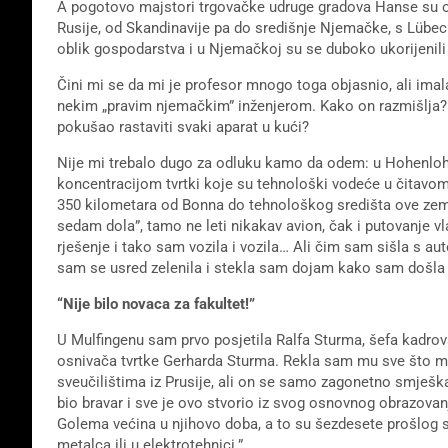
A pogotovo majstori trgovačke udruge gradova Hanse su ond
Rusije, od Skandinavije pa do središnje Njemačke, s Lübeck
oblik gospodarstva i u Njemačkoj su se duboko ukorijenili 
Čini mi se da mi je profesor mnogo toga objasnio, ali ima
nekim „pravim njemačkim” inženjerom. Kako on razmišlja? J
pokušao rastaviti svaki aparat u kući?
Nije mi trebalo dugo za odluku kamo da odem: u Hohenloh
koncentracijom tvrtki koje su tehnološki vodeće u čitavom 
350 kilometara od Bonna do tehnološkog središta ove zemlj
sedam dola”, tamo ne leti nikakav avion, čak i putovanje 
rješenje i tako sam vozila i vozila… Ali čim sam sišla s a
sam se usred zelenila i stekla sam dojam kako sam došla u
“Nije bilo novaca za fakultet!”
U Mulfingenu sam prvo posjetila Ralfa Sturma, šefa kadrov
osnivača tvrtke Gerharda Sturma. Rekla sam mu sve što mi
sveučilištima iz Prusije, ali on se samo zagonetno smješk
bio bravar i sve je ovo stvorio iz svog osnovnog obrazovan
Golema većina u njihovo doba, a to su šezdesete prošlog sto
metalca ili u elektrotehnici.”