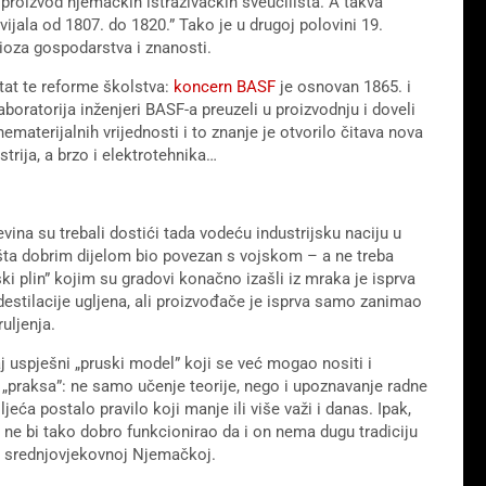
 proizvod njemačkih istraživačkih sveučilišta. A takva
vijala od 1807. do 1820.” Tako je u drugoj polovini 19.
ioza gospodarstva i znanosti.
ltat te reforme školstva:
koncern BASF
je osnovan 1865. i
aboratorija inženjeri BASF-a preuzeli u proizvodnju i doveli
ematerijalnih vrijednosti i to znanje je otvorilo čitava nova
strija, a brzo i elektrotehnika…
vina su trebali dostići tada vodeću industrijsku naciju u
ilišta dobrim dijelom bio povezan s vojskom – a ne treba
ski plin” kojim su gradovi konačno izašli iz mraka je isprva
destilacije ugljena, ali proizvođače je isprva samo zanimao
uljenja.
aj uspješni „pruski model” koji se već mogao nositi i
 „praksa”: ne samo učenje teorije, nego i upoznavanje radne
eća postalo pravilo koji manje ili više važi i danas. Ipak,
 ne bi tako dobro funkcionirao da i on nema dugu tradiciju
 u srednjovjekovnoj Njemačkoj.