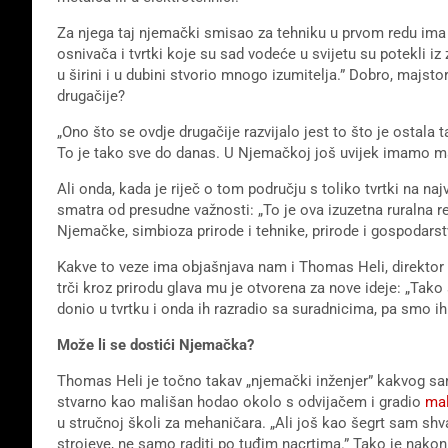
Za njega taj njemački smisao za tehniku u prvom redu ima k
osnivača i tvrtki koje su sad vodeće u svijetu su potekli iz
u širini i u dubini stvorio mnogo izumitelja.” Dobro, majsto
drugačije?
„Ono što se ovdje drugačije razvijalo jest to što je ostala 
To je tako sve do danas. U Njemačkoj još uvijek imamo ma
Ali onda, kada je riječ o tom području s toliko tvrtki na naj
smatra od presudne važnosti: „To je ova izuzetna ruralna re
Njemačke, simbioza prirode i tehnike, prirode i gospodars
Kakve to veze ima objašnjava nam i Thomas Heli, direktor i
trči kroz prirodu glava mu je otvorena za nove ideje: „Ta
donio u tvrtku i onda ih razradio sa suradnicima, pa smo ih 
Može li se dostići Njemačka?
Thomas Heli je točno takav „njemački inženjer” kakvog sam
stvarno kao mališan hodao okolo s odvijačem i gradio
mal
u stručnoj školi za mehaničara. „Ali još kao šegrt sam shva
strojeve, ne samo raditi po tuđim nacrtima.” Tako je nakon 