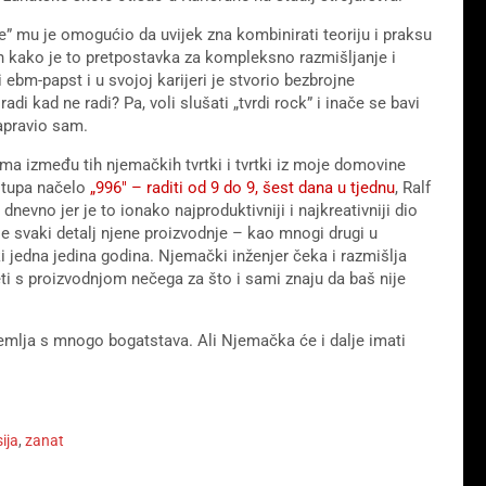
je” mu je omogućio da uvijek zna kombinirati teoriju i praksu
ren kako je to pretpostavka za kompleksno razmišljanje i
 ebm-papst i u svojoj karijeri je stvorio bezbrojne
di kad ne radi? Pa, voli slušati „tvrdi rock” i inače se bavi
napravio sam.
ma između tih njemačkih tvrtki i tvrtki iz moje domovine
stupa načelo
„996″ – raditi od 9 do 9, šest dana u tjednu
, Ralf
nevno jer je to ionako najproduktivniji i najkreativniji dio
e svaki detalj njene proizvodnje – kao mnogi drugi u
i jedna jedina godina. Njemački inženjer čeka i razmišlja
ti s proizvodnjom nečega za što i sami znaju da baš nije
emlja s mnogo bogatstava. Ali Njemačka će i dalje imati
ija
,
zanat