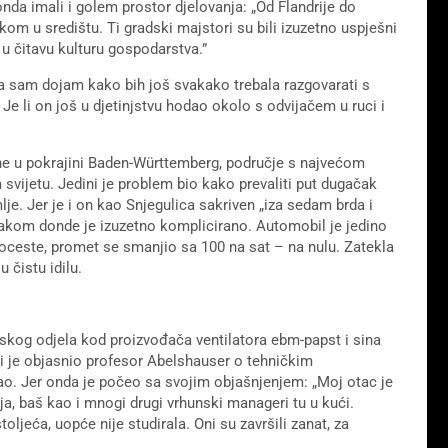
a imali i golem prostor djelovanja: „Od Flandrije do
om u središtu. Ti gradski majstori su bili izuzetno uspješni
u čitavu kulturu gospodarstva.”
la sam dojam kako bih još svakako trebala razgovarati s
e li on još u djetinjstvu hodao okolo s odvijačem u ruci i
e u pokrajini Baden-Württemberg, područje s najvećom
svijetu. Jedini je problem bio kako prevaliti put dugačak
e. Jer je i on kao Snjegulica sakriven „iza sedam brda i
vlakom donde je izuzetno komplicirano. Automobil je jedino
utoceste, promet se smanjio sa 100 na sat – na nulu. Zatekla
 čistu idilu.
skog odjela kod proizvođača ventilatora ebm-papst i sina
 je objasnio profesor Abelshauser o tehničkim
ao. Jer onda je počeo sa svojim objašnjenjem: „Moj otac je
ja, baš kao i mnogi drugi vrhunski manageri tu u kući.
ljeća, uopće nije studirala. Oni su završili zanat, za