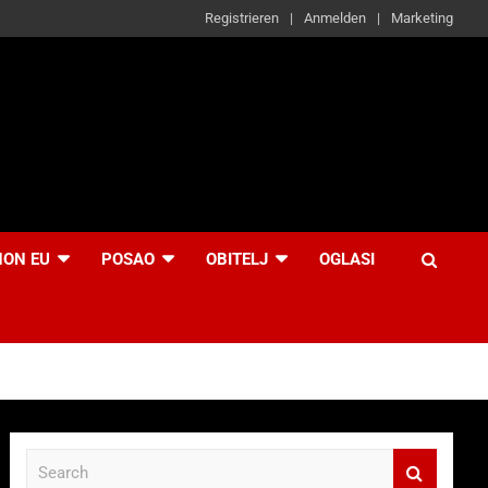
Registrieren
Anmelden
Marketing
NON EU
POSAO
OBITELJ
OGLASI
S
e