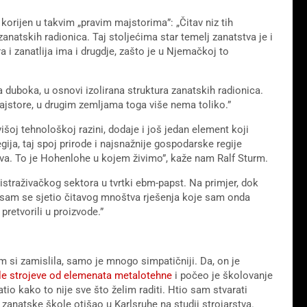
orijen u takvim „pravim majstorima”: „Čitav niz tih
 zanatskih radionica. Taj stoljećima star temelj zanatstva je i
ra i zanatlija ima i drugdje, zašto je u Njemačkoj to
ta duboka, u osnovi izolirana struktura zanatskih radionica.
jstore, u drugim zemljama toga više nema toliko.”
višoj tehnološkoj razini, dodaje i još jedan element koji
gija, taj spoj prirode i najsnažnije gospodarske regije
tva. To je Hohenlohe u kojem živimo”, kaže nam Ralf Sturm.
straživačkog sektora u tvrtki ebm-papst. Na primjer, dok
ko sam se sjetio čitavog mnoštva rješenja koje sam onda
pretvorili u proizvode.”
 si zamislila, samo je mnogo simpatičniji. Da, on je
e strojeve od elemenata metalotehne
i počeo je školovanje
tio kako to nije sve što želim raditi. Htio sam stvarati
zanatske škole otišao u Karlsruhe na studij strojarstva.