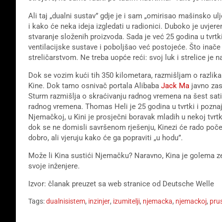
Ali taj „dualni sustav” gdje je i sam „omirisao mašinsko ul
i kako će neka ideja izgledati u radionici. Duboko je uvje
stvaranje složenih proizvoda. Sada je već 25 godina u tvrtki
ventilacijske sustave i poboljšao već postojeće. Što inače ra
streličarstvom. Ne treba uopće reći: svoj luk i strelice je 
Dok se vozim kući tih 350 kilometara, razmišljam o razlika
Kine. Dok tamo osnivač portala Alibaba
Jack Ma
javno za
Sturm razmišlja o skraćivanju radnog vremena na šest sati d
radnog vremena. Thomas Heli je 25 godina u tvrtki i poznaj
Njemačkoj, u Kini je prosječni boravak mladih u nekoj tvrtk
dok se ne domisli savršenom rješenju, Kinezi će rado poče
dobro, ali vjeruju kako će ga popraviti „u hodu”.
Može li Kina sustići Njemačku? Naravno, Kina je golema z
svoje inženjere.
Izvor: članak preuzet sa web stranice od Deutsche Welle
Tags:
dualnisistem
,
inzinjer
,
izumitelji
,
njemacka
,
njemackoj
,
prus