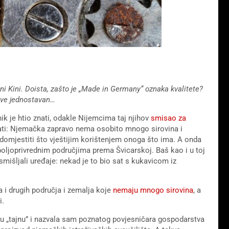
i Kini. Doista, zašto je „Made in Germany“ oznaka kvalitete?
sve jednostavan…
ik je htio znati, odakle Nijemcima taj njihov
smisao za
ati: Njemačka zapravo nema osobito mnogo sirovina i
domjestiti što vještijim korištenjem onoga što ima. A onda
u poljoprivrednim područjima prema Švicarskoj. Baš kao i u toj
 smišljali uređaje: nekad je to bio sat s kukavicom iz
a i drugih područja i zemalja koje
nemaju mnogo sirovina
, a
i.
u „tajnu” i nazvala sam poznatog povjesničara gospodarstva