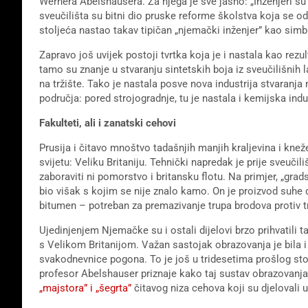
Wernera Abelshausera. Za njega je sve jasno: „Inženjeri su
sveučilišta su bitni dio pruske reforme školstva koja se od
stoljeća nastao takav tipičan „njemački inženjer” kao simb
Zapravo još uvijek postoji tvrtka koja je i nastala kao rezu
tamo su znanje u stvaranju sintetskih boja iz sveučilišnih l
na tržište. Tako je nastala posve nova industrija stvaranja n
područja: pored strojogradnje, tu je nastala i kemijska indu
Fakulteti, ali i zanatski cehovi
Prusija i čitavo mnoštvo tadašnjih manjih kraljevina i kneže
svijetu: Veliku Britaniju. Tehnički napredak je prije sveuč
zaboraviti ni pomorstvo i britansku flotu. Na primjer, „grad
bio višak s kojim se nije znalo kamo. On je proizvod suhe 
bitumen – potreban za premazivanje trupa brodova protiv tr
Ujedinjenjem Njemačke su i ostali dijelovi brzo prihvatili t
s Velikom Britanijom. Važan sastojak obrazovanja je bila i
svakodnevnice pogona. To je još u tridesetima prošlog stolj
profesor Abelshauser priznaje kako taj sustav obrazovanja
„majstora” i „šegrta”
čitavog niza cehova koji su djelovali