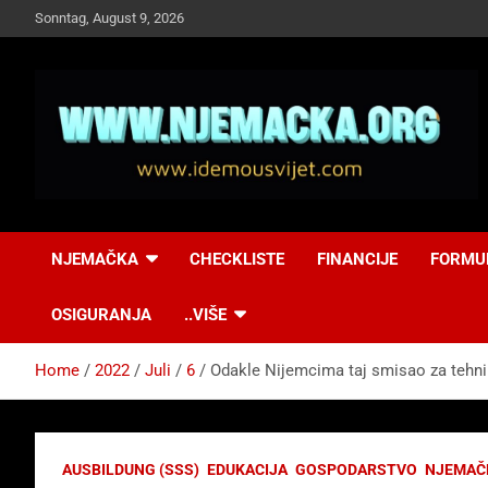
Skip
Sonntag, August 9, 2026
to
content
NJEMAČKA
Idemo u Svijet-
NJEMAČKA
CHECKLISTE
FINANCIJE
FORMU
Njemacka!
OSIGURANJA
..VIŠE
Home
2022
Juli
6
Odakle Nijemcima taj smisao za tehn
AUSBILDUNG (SSS)
EDUKACIJA
GOSPODARSTVO
NJEMAČ