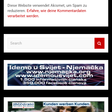
Diese Website verwendet Akismet, um Spam zu
reduzieren.
Erfahre, wie deine Kommentardaten
verarbeitet werden.
S
e
a
r
c
h