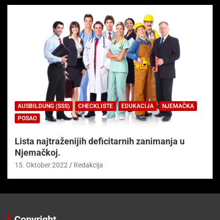
AUSBILDUNG (SSS)
CHECKLISTE
EDUKACIJA
NJEMAČKA
POSAO
Lista najtraženijih deficitarnih zanimanja u
Njemačkoj.
15. Oktober 2022
Redakcija
Copyright