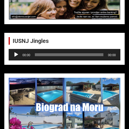
IUSNJ Jingles
Audio-
00:00
00:00
Player