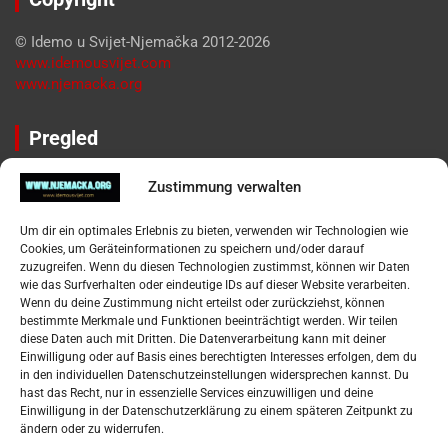
© Idemo u Svijet-Njemačka 2012-2026
www.idemousvijet.com
www.njemacka.org
Pregled
Impressum
Zustimmung verwalten
Datenschutzerklärung
Widerufsbelehrung
Um dir ein optimales Erlebnis zu bieten, verwenden wir Technologien wie
Oglašavanje / Postavite svoj oglas
Cookies, um Geräteinformationen zu speichern und/oder darauf
zuzugreifen. Wenn du diesen Technologien zustimmst, können wir Daten
wie das Surfverhalten oder eindeutige IDs auf dieser Website verarbeiten.
Tko je “Idemo u Svijet – Njemačka?
Wenn du deine Zustimmung nicht erteilst oder zurückziehst, können
bestimmte Merkmale und Funktionen beeinträchtigt werden. Wir teilen
diese Daten auch mit Dritten. Die Datenverarbeitung kann mit deiner
Pretražite stranicu:
Einwilligung oder auf Basis eines berechtigten Interesses erfolgen, dem du
in den individuellen Datenschutzeinstellungen widersprechen kannst. Du
hast das Recht, nur in essenzielle Services einzuwilligen und deine
S
Einwilligung in der Datenschutzerklärung zu einem späteren Zeitpunkt zu
e
ändern oder zu widerrufen.
a