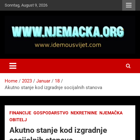
Skip
Sonntag, August 9, 2026
to
content
NJEMAČKA
Idemo u Svijet-Njemacka!
Home
2023
Januar
18
Akutno stanje kod izgradnje socijalnih stanova
FINANCIJE
GOSPODARSTVO
NEKRETNINE
NJEMAČKA
OBITELJ
Akutno stanje kod izgradnje