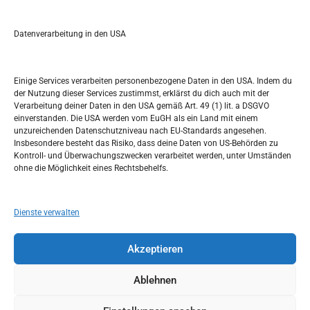
r
Kalendar
c
Datenverarbeitung in den USA
h
JANUAR 2023
M
D
M
D
F
S
S
Einige Services verarbeiten personenbezogene Daten in den USA. Indem du
der Nutzung dieser Services zustimmst, erklärst du dich auch mit der
1
Verarbeitung deiner Daten in den USA gemäß Art. 49 (1) lit. a DSGVO
einverstanden. Die USA werden vom EuGH als ein Land mit einem
2
3
4
5
6
7
8
unzureichenden Datenschutzniveau nach EU-Standards angesehen.
Insbesondere besteht das Risiko, dass deine Daten von US-Behörden zu
9
10
11
12
13
14
15
Kontroll- und Überwachungszwecken verarbeitet werden, unter Umständen
ohne die Möglichkeit eines Rechtsbehelfs.
16
17
18
19
20
21
22
23
24
25
26
27
28
29
Dienste verwalten
30
31
Akzeptieren
« Dez.
Feb. »
Ablehnen