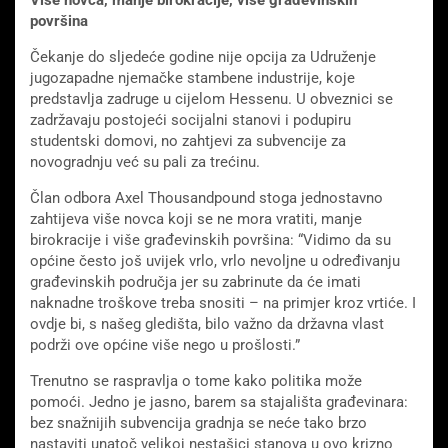
površina
Čekanje do sljedeće godine nije opcija za Udruženje
jugozapadne njemačke stambene industrije, koje
predstavlja zadruge u cijelom Hessenu. U obveznici se
zadržavaju postojeći socijalni stanovi i podupiru
studentski domovi, no zahtjevi za subvencije za
novogradnju već su pali za trećinu.
Član odbora Axel Thousandpound stoga jednostavno
zahtijeva više novca koji se ne mora vratiti, manje
birokracije i više građevinskih površina: “Vidimo da su
općine često još uvijek vrlo, vrlo nevoljne u određivanju
građevinskih područja jer su zabrinute da će imati
naknadne troškove treba snositi – na primjer kroz vrtiće. I
ovdje bi, s našeg gledišta, bilo važno da državna vlast
podrži ove općine više nego u prošlosti.”
Trenutno se raspravlja o tome kako politika može
pomoći. Jedno je jasno, barem sa stajališta građevinara:
bez snažnijih subvencija gradnja se neće tako brzo
nastaviti unatoč velikoj nestašici stanova u ovo krizno