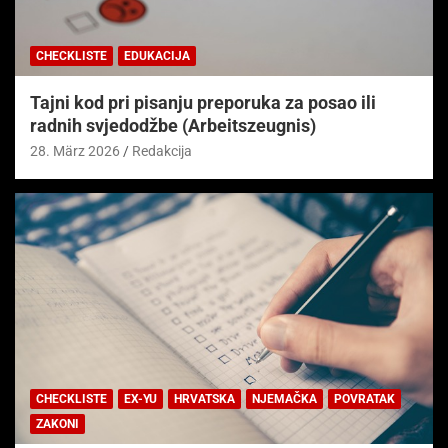
CHECKLISTE
EDUKACIJA
Tajni kod pri pisanju preporuka za posao ili
radnih svjedodžbe (Arbeitszeugnis)
28. März 2026
Redakcija
CHECKLISTE
EX-YU
HRVATSKA
NJEMAČKA
POVRATAK
ZAKONI