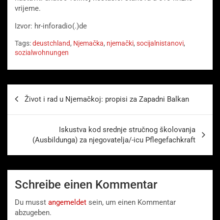
vrijeme.
Izvor: hr-inforadio(.)de
Tags:
deustchland
,
Njemačka
,
njemački
,
socijalnistanovi
,
sozialwohnungen
Beitragsnavigation
Život i rad u Njemačkoj: propisi za Zapadni Balkan
Iskustva kod srednje stručnog školovanja
(Ausbildunga) za njegovatelja/-icu Pflegefachkraft
Schreibe einen Kommentar
Du musst
angemeldet
sein, um einen Kommentar
abzugeben.