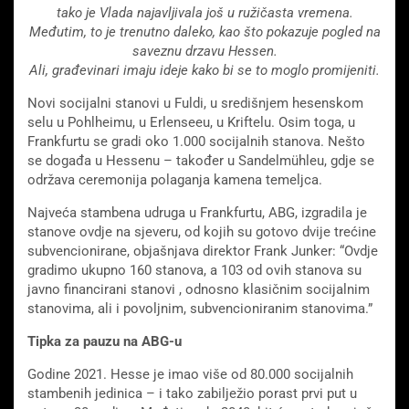
tako je Vlada najavljivala još u ružičasta vremena.
Međutim, to je trenutno daleko, kao što pokazuje pogled na
saveznu drzavu Hessen.
Ali, građevinari imaju ideje kako bi se to moglo promijeniti.
Novi socijalni stanovi u Fuldi, u središnjem hesenskom
selu u Pohlheimu, u Erlenseeu, u Kriftelu. Osim toga, u
Frankfurtu se gradi oko 1.000 socijalnih stanova. Nešto
se događa u Hessenu – također u Sandelmühleu, gdje se
održava ceremonija polaganja kamena temeljca.
Najveća stambena udruga u Frankfurtu, ABG, izgradila je
stanove ovdje na sjeveru, od kojih su gotovo dvije trećine
subvencionirane, objašnjava direktor Frank Junker: “Ovdje
gradimo ukupno 160 stanova, a 103 od ovih stanova su
javno financirani stanovi , odnosno klasičnim socijalnim
stanovima, ali i povoljnim, subvencioniranim stanovima.”
Tipka za pauzu na ABG-u
Godine 2021. Hesse je imao više od 80.000 socijalnih
stambenih jedinica – i tako zabilježio porast prvi put u