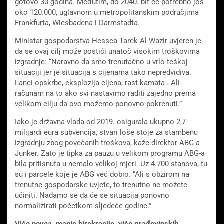
gotovo 30 godina. Međutim, do 2040. bit će potrebno još
oko 120.000, uglavnom u metropolitanskim područjima
Frankfurta, Wiesbadena i Darmstadta.
Ministar gospodarstva Hessea Tarek Al-Wazir uvjeren je
da se ovaj cilj može postići unatoč visokim troškovima
izgradnje: “Naravno da smo trenutačno u vrlo teškoj
situaciji jer je situacija s cijenama tako nepredvidiva.
Lanci opskrbe, eksplozija cijena, rast kamata . Ali
računam na to ako svi nastavimo raditi zajedno prema
velikom cilju da ovo možemo ponovno pokrenuti.”
Iako je državna vlada od 2019. osigurala ukupno 2,7
milijardi eura subvencija, stvari loše stoje za stambenu
izgradnju zbog povećanih troškova, kaže direktor ABG-a
Junker. Zato je tipka za pauzu u velikom programu ABG-a
bila pritisnuta u nemalo velikoj mjeri. Uz 4.700 stanova, tu
su i parcele koje je ABG već dobio. “Ali s obzirom na
trenutne gospodarske uvjete, to trenutno ne možete
učiniti. Nadamo se da će se situacija ponovno
normalizirati početkom sljedeće godine.”
Više novca, manje birokracije, više građevinskih