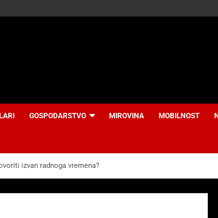
LARI
GOSPODARSTVO
MIROVINA
MOBILNOST
govoriti izvan radnoga vremena?