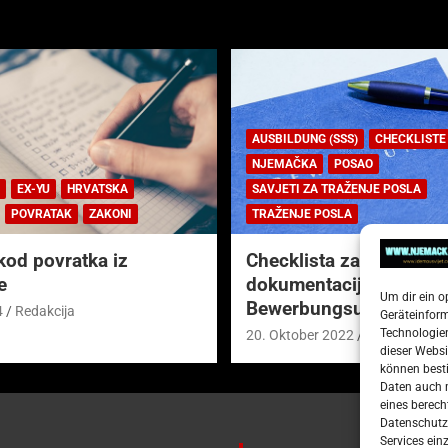
AUSBILDUNG (SSS)
CHECKLISTE
NJEMAČKA
POSAO
EX-YU
HRVATSKA
SAVJETI ZA TRAŽENJE POSLA
POVRATAK
ZAKONI
TRAŽENJE POSLA
kod povratka iz
Checklista za prijavnu
e
dokumentaciju (njem.
Um dir ein o
Bewerbungsunterlagen
4
Redakcija
Geräteinfor
Technologien
20. Oktober 2022
Redakcija
dieser Websi
können besti
Daten auch m
eines berech
Datenschutze
Services ein