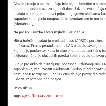
Glavno pitanje u ovom slučaju bilo je je li bolničar u slo
rasporeda dežurstava za sljedeći dan. U dva takva slučaja
slučaju niti putem e-maila i prijaviti njegovim službama k
zaposlenika ocijenio neopravdanim izostankom te mu je
(Abmahnung).
Na početku službe stvari izgledaju drugačije
Hitna bolničar izašao je pred radni sud (ARBG) i poražena. 
muškarca. Prema presudi, prema LAG-u, poslodavac je mora
koji mu je poslan tek kada je stupio na posao. Jer tek u to
uključuje i čitanje službenih poruka koje je dobio od svog
Sud je presudio da tužitelj nije postupao u zlonamjerno. P
zaposlenika, već i zaštiti osobnosti. “Jedno je od najvažn
dostupna u to vrijeme ili ne.” Budući da nije povrijedio ra
ukloniti iz personalnog dosjea.
Izvor: ntv.de
Tags:
Njemačka
,
SMS
,
Zakon o radu