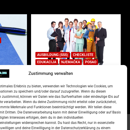
AUSBILDUNG (SSS)
CHECKLISTE
EDUKACIJA
NJEMAČKA
POSAO
Zustimmung verwalten
Lista najtraženijih deficitarnih
zanimanja u Njemačkoj.
ptimales Erlebnis zu bieten, verwenden wir Technologien wie Cookies, um
)
15. Oktober 2022
Redakcija
mationen zu speichern und/oder darauf zuzugreifen. Wenn du diesen
 zustimmst, können wir Daten wie das Surfverhalten oder eindeutige IDs auf
te verarbeiten. Wenn du deine Zustimmung nicht erteilst oder zurückziehst,
mmte Merkmale und Funktionen beeinträchtigt werden. Wir teilen diese
it Dritten. Die Datenverarbeitung kann mit deiner Einwilligung oder auf Basis
tigten Interesses erfolgen, dem du in den individuellen
instellungen widersprechen kannst. Du hast das Recht, nur in essenzielle
zuwilligen und deine Einwilligung in der Datenschutzerklärung zu einem