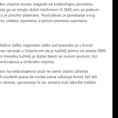
bodno vrijeme morao reagirati na kratkotrajnu promjenu
 nije ga se moglo dobiti telefonom ili SMS-om, au jednom
ako je prvotno planirano. Poslodavac je ponašanje svog
 prvo izrekao opomenu, a potom pismenu opomenu
Nakon žalbe, regionalni radni sud presudio je u korist
o računati s činjenicom da je tužitelj primio na znanje SMS
m trenutku tužitelj je dužan baviti se svojim poslom, što
 poslodavca u slobodno vrijeme.
ravo na nedostupnost služi ne samo zaštiti zdravlja
ijih osobnih prava da osoba sama odlučuje kome želi biti
dne obveze, upozorenje bi se, smatra sud, također trebalo