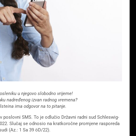
osleniku u njegovo slobodno vrijeme!
ruku nadređenog izvan radnog vremena?
steina ima odgovor na to pitanje.
v poslovni SMS. To je odlučio Državni radni sud Schleswig-
 2022. Slučaj se odnosio na kratkoročne promjene rasporeda
sudi (Az.: 1 Sa 39 öD/22).