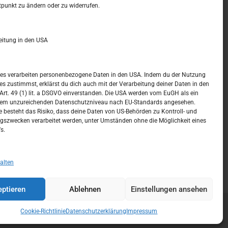
t –
Kalendar
tpunkt zu ändern oder zu widerrufen.
JUNI 2023
eitung in den USA
M
D
M
D
F
S
S
1
2
3
4
ices verarbeiten personenbezogene Daten in den USA. Indem du der Nutzung
ces zustimmst, erklärst du dich auch mit der Verarbeitung deiner Daten in den
5
6
7
8
9
10
11
t. 49 (1) lit. a DSGVO einverstanden. Die USA werden vom EuGH als ein
nem unzureichenden Datenschutzniveau nach EU-Standards angesehen.
12
13
14
15
16
17
18
 besteht das Risiko, dass deine Daten von US-Behörden zu Kontroll- und
szwecken verarbeitet werden, unter Umständen ohne die Möglichkeit eines
19
20
21
22
23
24
25
s.
26
27
28
29
30
« Mai
Juli »
alten
ptieren
Ablehnen
Einstellungen ansehen
Cookie-Richtlinie
Datenschutzerklärung
Impressum