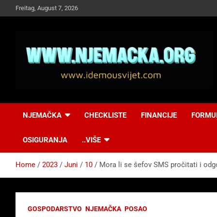
Skip
Freitag, August 7, 2026
to
content
NJEMAČKA
Idemo u Svijet-
NJEMAČKA
CHECKLISTE
FINANCIJE
FORMU
Njemacka!
OSIGURANJA
..VIŠE
Home
2023
Juni
10
Mora li se šefov SMS pročitati i od
GOSPODARSTVO
NJEMAČKA
POSAO