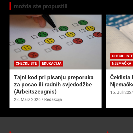
možda ste propustili
CHECKLISTE
CHECKLISTE
EDUKACIJA
NJEMAČKA
Tajni kod pri pisanju preporuka
Čeklista 
za posao ili radnih svjedodžbe
Njemačk
(Arbeitszeugnis)
15. Juli 202
28. März 2026
Redakcija