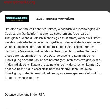
www.njemacka.org
Pregled
Zustimmung verwalten
Impressum
Um dir ein optimales Erlebnis zu bieten, verwenden wir Technologien wie
Datenschutzerklärung
Cookies, um Geräteinformationen zu speichern und/oder darauf
Widerufsbelehrung
zuzugreifen. Wenn du diesen Technologien zustimmst, können wir Daten
Oglašavanje / Postavite svoj oglas
wie das Surfverhalten oder eindeutige IDs auf dieser Website verarbeiten.
Wenn du deine Zustimmung nicht erteilst oder zurückziehst, können
bestimmte Merkmale und Funktionen beeinträchtigt werden. Wir teilen
Tko je “Idemo u Svijet – Njemačka?
diese Daten auch mit Dritten. Die Datenverarbeitung kann mit deiner
Einwilligung oder auf Basis eines berechtigten Interesses erfolgen, dem du
in den individuellen Datenschutzeinstellungen widersprechen kannst. Du
Pretražite stranicu:
hast das Recht, nur in essenzielle Services einzuwilligen und deine
Einwilligung in der Datenschutzerklärung zu einem späteren Zeitpunkt zu
ändern oder zu widerrufen.
S
e
a
r
Datenverarbeitung in den USA
Kalendar
c
h