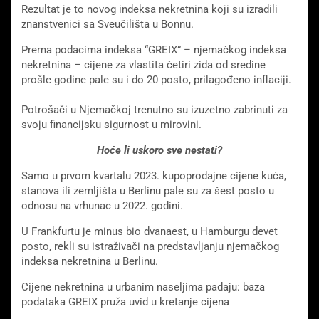
Rezultat je to novog indeksa nekretnina koji su izradili
znanstvenici sa Sveučilišta u Bonnu.
Prema podacima indeksa “GREIX” – njemačkog indeksa
nekretnina – cijene za vlastita četiri zida od sredine
prošle godine pale su i do 20 posto, prilagođeno inflaciji.
Potrošači u Njemačkoj trenutno su izuzetno zabrinuti za
svoju financijsku sigurnost u mirovini.
Hoće li uskoro sve nestati?
Samo u prvom kvartalu 2023. kupoprodajne cijene kuća,
stanova ili zemljišta u Berlinu pale su za šest posto u
odnosu na vrhunac u 2022. godini.
U Frankfurtu je minus bio dvanaest, u Hamburgu devet
posto, rekli su istraživači na predstavljanju njemačkog
indeksa nekretnina u Berlinu.
Cijene nekretnina u urbanim naseljima padaju: baza
podataka GREIX pruža uvid u kretanje cijena