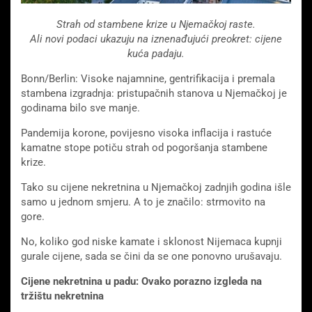
Strah od stambene krize u Njemačkoj raste.
Ali novi podaci ukazuju na iznenađujući preokret: cijene
kuća padaju.
Bonn/Berlin: Visoke najamnine, gentrifikacija i premala
stambena izgradnja: pristupačnih stanova u Njemačkoj je
godinama bilo sve manje.
Pandemija korone, povijesno visoka inflacija i rastuće
kamatne stope potiču strah od pogoršanja stambene
krize.
Tako su cijene nekretnina u Njemačkoj zadnjih godina išle
samo u jednom smjeru. A to je značilo: strmovito na
gore.
No, koliko god niske kamate i sklonost Nijemaca kupnji
gurale cijene, sada se čini da se one ponovno urušavaju.
Cijene nekretnina u padu: Ovako porazno izgleda na
tržištu nekretnina