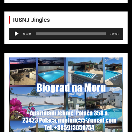
IUSNJ Jingles
Audio-
00:00
00:00
Player