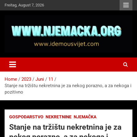
Skip
Freitag, August 7, 2026
to
content
NJEMAČKA
Idemo u Svijet-Njemacka!
Home
2023
Juni
11
Stanje na tržištu nekretnina je za nekog porazno, a za nekoga i
pozitivno
GOSPODARSTVO
NEKRETNINE
NJEMAČKA
Stanje na tržištu nekretnina je za
nekog porazno, a za nekoga i