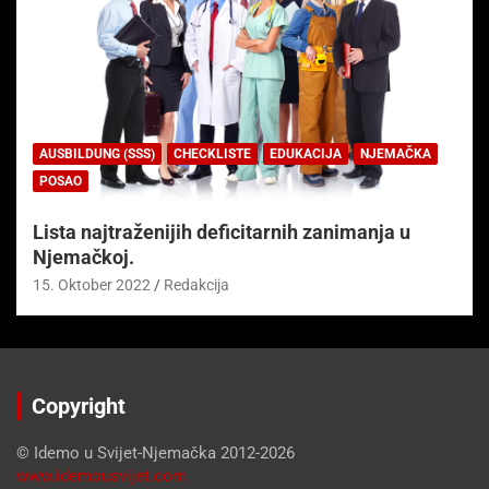
AUSBILDUNG (SSS)
CHECKLISTE
EDUKACIJA
NJEMAČKA
POSAO
Lista najtraženijih deficitarnih zanimanja u
Njemačkoj.
15. Oktober 2022
Redakcija
Copyright
© Idemo u Svijet-Njemačka 2012-2026
www.idemousvijet.com