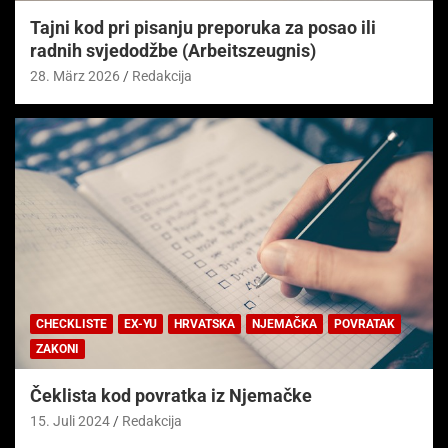
Tajni kod pri pisanju preporuka za posao ili
radnih svjedodžbe (Arbeitszeugnis)
28. März 2026
Redakcija
CHECKLISTE
EX-YU
HRVATSKA
NJEMAČKA
POVRATAK
ZAKONI
Čeklista kod povratka iz Njemačke
15. Juli 2024
Redakcija