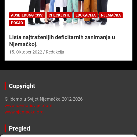
AUSBILDUNG (SSS)
CHECKLISTE
EDUKACIJA
NJEMAČKA
POSAO
Lista najtraženijih deficitarnih zanimanja u
Njemačkoj.
15. Oktober 2022
Redakcija
Copyright
© Idemo u Svijet-Njemačka 2012-2026
www.idemousvijet.com
www.njemacka.org
Pregled