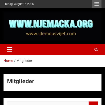
Skip
Freitag, August 7, 2026
to
content
NJEMAČKA
Idemo u Svijet-Njemacka!
Home
Mitglieder
Mitglieder
S