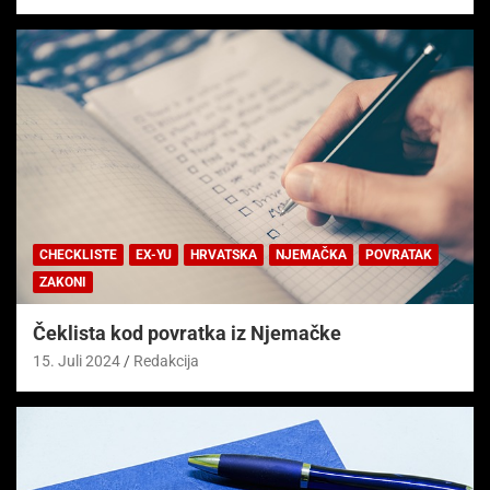
CHECKLISTE
EX-YU
HRVATSKA
NJEMAČKA
POVRATAK
ZAKONI
Čeklista kod povratka iz Njemačke
15. Juli 2024
Redakcija