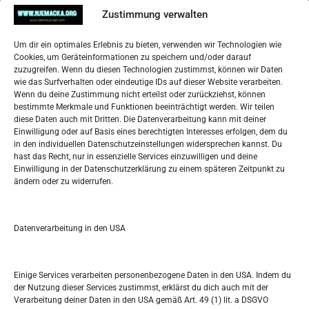
Impressum
Zustimmung verwalten
Datenschutzerklärung
Widerufsbelehrung
Um dir ein optimales Erlebnis zu bieten, verwenden wir Technologien wie
Oglašavanje / Postavite svoj oglas
Cookies, um Geräteinformationen zu speichern und/oder darauf
zuzugreifen. Wenn du diesen Technologien zustimmst, können wir Daten
wie das Surfverhalten oder eindeutige IDs auf dieser Website verarbeiten.
Tko je “Idemo u Svijet – Njemačka?
Wenn du deine Zustimmung nicht erteilst oder zurückziehst, können
bestimmte Merkmale und Funktionen beeinträchtigt werden. Wir teilen
diese Daten auch mit Dritten. Die Datenverarbeitung kann mit deiner
Pretražite stranicu:
Einwilligung oder auf Basis eines berechtigten Interesses erfolgen, dem du
in den individuellen Datenschutzeinstellungen widersprechen kannst. Du
hast das Recht, nur in essenzielle Services einzuwilligen und deine
S
Einwilligung in der Datenschutzerklärung zu einem späteren Zeitpunkt zu
e
ändern oder zu widerrufen.
a
r
Kalendar
c
Datenverarbeitung in den USA
h
AUGUST 2026
M
D
M
D
F
S
S
Einige Services verarbeiten personenbezogene Daten in den USA. Indem du
der Nutzung dieser Services zustimmst, erklärst du dich auch mit der
1
2
Verarbeitung deiner Daten in den USA gemäß Art. 49 (1) lit. a DSGVO