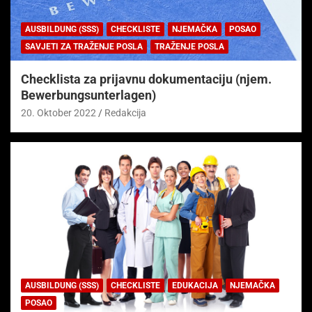
AUSBILDUNG (SSS)
CHECKLISTE
NJEMAČKA
POSAO
SAVJETI ZA TRAŽENJE POSLA
TRAŽENJE POSLA
Checklista za prijavnu dokumentaciju (njem.
Bewerbungsunterlagen)
20. Oktober 2022
Redakcija
AUSBILDUNG (SSS)
CHECKLISTE
EDUKACIJA
NJEMAČKA
POSAO