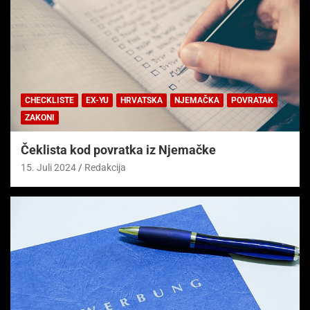
CHECKLISTE
EX-YU
HRVATSKA
NJEMAČKA
POVRATAK
ZAKONI
Čeklista kod povratka iz Njemačke
15. Juli 2024
Redakcija