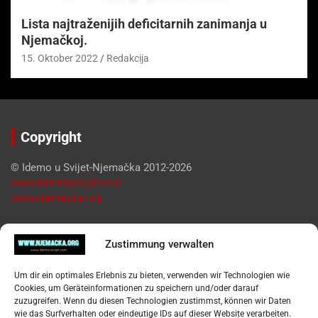
Lista najtraženijih deficitarnih zanimanja u
Njemačkoj.
15. Oktober 2022
Redakcija
Copyright
© Idemo u Svijet-Njemačka 2012-2026
www.idemousvijet.com
www.njemacka.org
Pregled
Zustimmung verwalten
Impressum
Um dir ein optimales Erlebnis zu bieten, verwenden wir Technologien wie
Datenschutzerklärung
Cookies, um Geräteinformationen zu speichern und/oder darauf
Widerufsbelehrung
zuzugreifen. Wenn du diesen Technologien zustimmst, können wir Daten
Oglašavanje / Postavite svoj oglas
wie das Surfverhalten oder eindeutige IDs auf dieser Website verarbeiten.