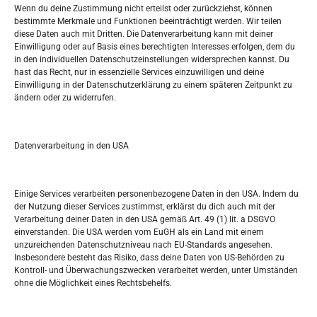
Wenn du deine Zustimmung nicht erteilst oder zurückziehst, können
bestimmte Merkmale und Funktionen beeinträchtigt werden. Wir teilen
Tko je “Idemo u Svijet – Njemačka?
diese Daten auch mit Dritten. Die Datenverarbeitung kann mit deiner
Einwilligung oder auf Basis eines berechtigten Interesses erfolgen, dem du
in den individuellen Datenschutzeinstellungen widersprechen kannst. Du
Pretražite stranicu:
hast das Recht, nur in essenzielle Services einzuwilligen und deine
Einwilligung in der Datenschutzerklärung zu einem späteren Zeitpunkt zu
ändern oder zu widerrufen.
S
e
a
r
Datenverarbeitung in den USA
Kalendar
c
h
MAI 2026
Einige Services verarbeiten personenbezogene Daten in den USA. Indem du
der Nutzung dieser Services zustimmst, erklärst du dich auch mit der
M
D
M
D
F
S
S
Verarbeitung deiner Daten in den USA gemäß Art. 49 (1) lit. a DSGVO
einverstanden. Die USA werden vom EuGH als ein Land mit einem
1
2
3
unzureichenden Datenschutzniveau nach EU-Standards angesehen.
Insbesondere besteht das Risiko, dass deine Daten von US-Behörden zu
4
5
6
7
8
9
10
Kontroll- und Überwachungszwecken verarbeitet werden, unter Umständen
ohne die Möglichkeit eines Rechtsbehelfs.
11
12
13
14
15
16
17