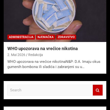
ADMINISTRACIJA
NJEMAČKA
ZDRAVSTVO
WHO upozorava na vrećice nikotina
2. Mai 2026
Redakcija
WHO upozorava na vrećice nikotinaN&P: D.A. Imaju okus
gumenih bombona ili sladića i zabranjeni su u…
S
e
a
r
c