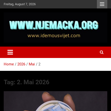
Skip
Freitag, August 7, 2026
to
content
NJEMAČKA
Idemo u Svijet-Njemacka!
Home
2026
Mai
2
Tag:
2. Mai 2026