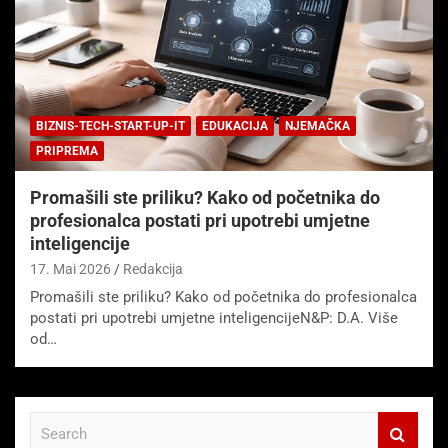
BIZNIS-TECH-START-UP-IT
EDUKACIJA
NJEMAČKA
PRIPREMA
Promašili ste priliku? Kako od početnika do
profesionalca postati pri upotrebi umjetne
inteligencije
17. Mai 2026
Redakcija
Promašili ste priliku? Kako od početnika do profesionalca
postati pri upotrebi umjetne inteligencijeN&P: D.A. Više
od…
S
e