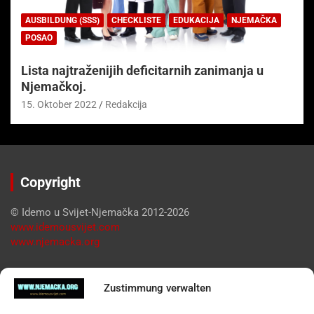
AUSBILDUNG (SSS)
CHECKLISTE
EDUKACIJA
NJEMAČKA
POSAO
Lista najtraženijih deficitarnih zanimanja u
Njemačkoj.
15. Oktober 2022
Redakcija
Copyright
© Idemo u Svijet-Njemačka 2012-2026
www.idemousvijet.com
www.njemacka.org
Pregled
Zustimmung verwalten
Impressum