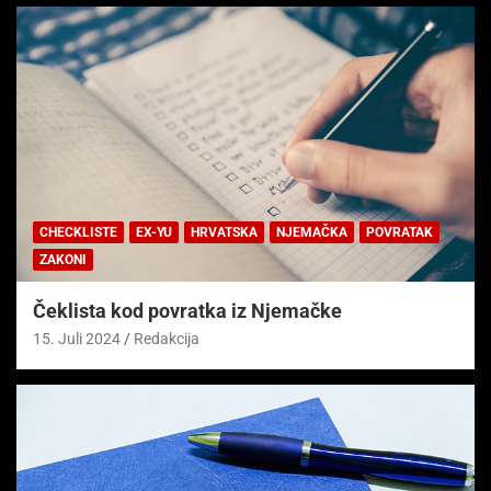
CHECKLISTE
EX-YU
HRVATSKA
NJEMAČKA
POVRATAK
ZAKONI
Čeklista kod povratka iz Njemačke
15. Juli 2024
Redakcija