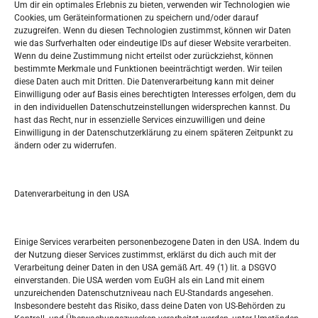
Um dir ein optimales Erlebnis zu bieten, verwenden wir Technologien wie
Datenschutzerklärung
Cookies, um Geräteinformationen zu speichern und/oder darauf
Widerufsbelehrung
zuzugreifen. Wenn du diesen Technologien zustimmst, können wir Daten
Oglašavanje / Postavite svoj oglas
wie das Surfverhalten oder eindeutige IDs auf dieser Website verarbeiten.
Wenn du deine Zustimmung nicht erteilst oder zurückziehst, können
bestimmte Merkmale und Funktionen beeinträchtigt werden. Wir teilen
Tko je “Idemo u Svijet – Njemačka?
diese Daten auch mit Dritten. Die Datenverarbeitung kann mit deiner
Einwilligung oder auf Basis eines berechtigten Interesses erfolgen, dem du
in den individuellen Datenschutzeinstellungen widersprechen kannst. Du
Pretražite stranicu:
hast das Recht, nur in essenzielle Services einzuwilligen und deine
Einwilligung in der Datenschutzerklärung zu einem späteren Zeitpunkt zu
ändern oder zu widerrufen.
S
e
a
r
Datenverarbeitung in den USA
Kalendar
c
h
MAI 2026
Einige Services verarbeiten personenbezogene Daten in den USA. Indem du
der Nutzung dieser Services zustimmst, erklärst du dich auch mit der
M
D
M
D
F
S
S
Verarbeitung deiner Daten in den USA gemäß Art. 49 (1) lit. a DSGVO
einverstanden. Die USA werden vom EuGH als ein Land mit einem
1
2
3
unzureichenden Datenschutzniveau nach EU-Standards angesehen.
Insbesondere besteht das Risiko, dass deine Daten von US-Behörden zu