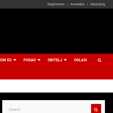
Registrieren
Anmelden
Marketing
NON EU
POSAO
OBITELJ
OGLASI
S
e