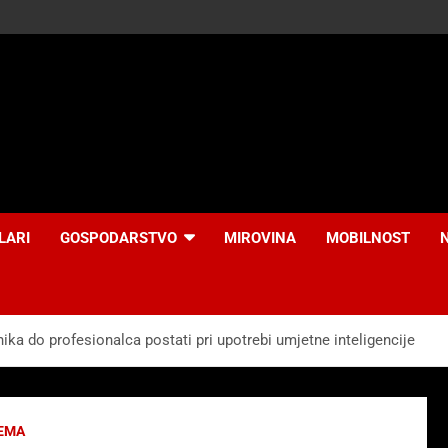
LARI
GOSPODARSTVO
MIROVINA
MOBILNOST
ika do profesionalca postati pri upotrebi umjetne inteligencije
EMA