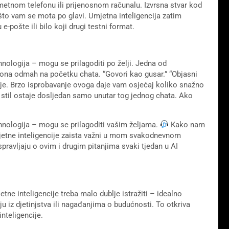
metnom telefonu ili prijenosnom računalu. Izvrsna stvar kod
to vam se mota po glavi. Umjetna inteligencija zatim
e-pošte ili bilo koji drugi testni format.
hnologija – mogu se prilagoditi po želji. Jedna od
g tona odmah na početku chata. “Govori kao gusar.” “Objasni
dalje. Brzo isprobavanje ovoga daje vam osjećaj koliko snažno
 stil ostaje dosljedan samo unutar tog jednog chata. Ako
ehnologija – mogu se prilagoditi vašim željama.
Kako nam
umjetne inteligencije zaista važni u mom svakodnevnom
spravljaju o ovim i drugim pitanjima svaki tjedan u AI
tne inteligencije treba malo dublje istražiti – idealno
 iz djetinjstva ili nagađanjima o budućnosti. To otkriva
nteligencije.