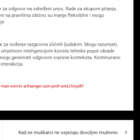
sce za odgovor na određeni unos. Rade sa skupom pitanja,
eni na pravilima obično su manje fleksibilni i mogu
je.
je za vođenje razgovora sličnih ljudskim. Mogu razumjeti,
tani umjetnom inteligencijom koriste tehnike poput obrade
i mogu generirati odgovore svjesne konteksta. Kontinuirano
interakcija.
e-man-vom-ki-anfaenger-zum-profi-wird,UVsydFl
Kad se muškarci ne osjećaju dovoljno muževno