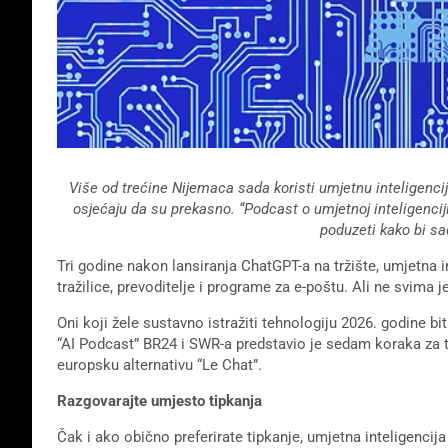
Više od trećine Nijemaca sada koristi umjetnu inteligenciju 
osjećaju da su prekasno. “Podcast o umjetnoj inteligenci
poduzeti kako bi sa
Tri godine nakon lansiranja ChatGPT-a na tržište, umjetna i
tražilice, prevoditelje i programe za e-poštu. Ali ne svima j
Oni koji žele sustavno istražiti tehnologiju 2026. godine b
“AI Podcast” BR24 i SWR-a predstavio je sedam koraka za to.
europsku alternativu “Le Chat”.
Razgovarajte umjesto tipkanja
Čak i ako obično preferirate tipkanje, umjetna inteligencija