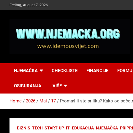
Skip
Freitag, August 7, 2026
to
content
NJEMAČKA
Idemo u Svijet-
NJEMAČKA
CHECKLISTE
FINANCIJE
FORMU
Njemacka!
OSIGURANJA
..VIŠE
Home
2026
Mai
17
Promašili ste priliku? Kako od početn
BIZNIS-TECH-START-UP-IT
EDUKACIJA
NJEMAČKA
PRIPR