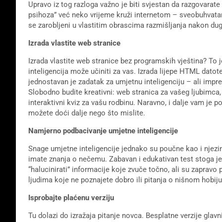
Upravo iz tog razloga važno je biti svjestan da razgovarat
psihoza” već neko vrijeme kruži internetom – sveobuhvatan naz
se zarobljeni u vlastitim obrascima razmišljanja nakon du
Izrada vlastite web stranice
Izrada vlastite web stranice bez programskih vještina? T
inteligencija može učiniti za vas. Izrada lijepe HTML datot
jednostavan je zadatak za umjetnu inteligenciju – ali impres
Slobodno budite kreativni: web stranica za vašeg ljubimc
interaktivni kviz za vašu rodbinu. Naravno, i dalje vam je po
možete doći dalje nego što mislite.
Namjerno podbacivanje umjetne inteligencije
Snage umjetne inteligencije jednako su poučne kao i njezine
imate znanja o nečemu. Zabavan i edukativan test stoga je
“halucinirati” informacije koje zvuče točno, ali su zaprav
ljudima koje ne poznajete dobro ili pitanja o nišnom hobiju
Isprobajte plaćenu verziju
Tu dolazi do izražaja pitanje novca. Besplatne verzije gla