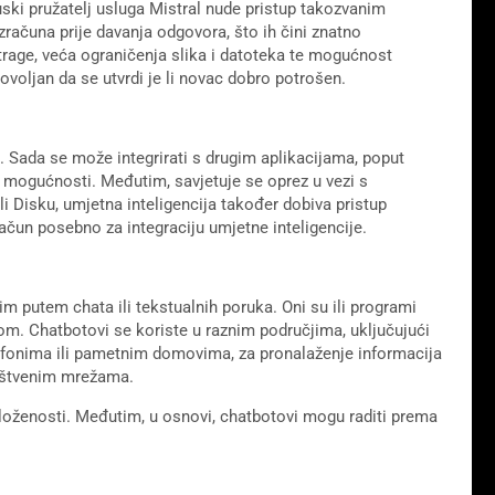
ski pružatelj usluga Mistral nude pristup takozvanim
računa prije davanja odgovora, što ih čini znatno
rage, veća ograničenja slika i datoteka te mogućnost
voljan da se utvrdi je li novac dobro potrošen.
. Sada se može integrirati s drugim aplikacijama, poput
ve mogućnosti. Međutim, savjetuje se oprez u vezi s
i Disku, umjetna inteligencija također dobiva pristup
ačun posebno za integraciju umjetne inteligencije.
im putem chata ili tekstualnih poruka. Oni su ili programi
jom. Chatbotovi se koriste u raznim područjima, uključujući
lefonima ili pametnim domovima, za pronalaženje informacija
ruštvenim mrežama.
 složenosti. Međutim, u osnovi, chatbotovi mogu raditi prema