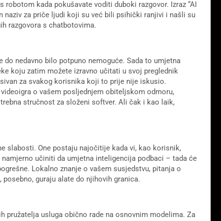
e s robotom kada pokušavate voditi duboki razgovor. Izraz “AI
iv za priče ljudi koji su već bili psihički ranjivi i našli su
gih razgovora s chatbotovima.
o je do nedavno bilo potpuno nemoguće. Sada to umjetna
eke koju zatim možete izravno učitati u svoj preglednik
ivan za svakog korisnika koji to prije nije iskusio.
a, videoigra o vašem posljednjem obiteljskom odmoru,
trebna stručnost za složeni softver. Ali čak i kao laik,
 slabosti. One postaju najočitije kada vi, kao korisnik,
 namjerno učiniti da umjetna inteligencija podbaci – tada će
o pogrešne. Lokalno znanje o vašem susjedstvu, pitanja o
, posebno, guraju alate do njihovih granica.
vnih pružatelja usluga obično rade na osnovnim modelima. Za