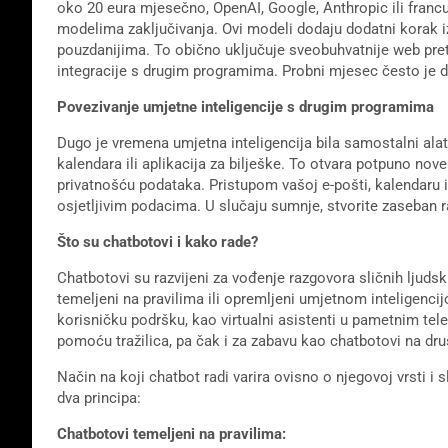
oko 20 eura mjesečno, OpenAI, Google, Anthropic ili francu
modelima zaključivanja. Ovi modeli dodaju dodatni korak iz
pouzdanijima. To obično uključuje sveobuhvatnije web pret
integracije s drugim programima. Probni mjesec često je do
Povezivanje umjetne inteligencije s drugim programima
Dugo je vremena umjetna inteligencija bila samostalni alat
kalendara ili aplikacija za bilješke. To otvara potpuno no
privatnošću podataka. Pristupom vašoj e-pošti, kalendaru il
osjetljivim podacima. U slučaju sumnje, stvorite zaseban r
Što su chatbotovi i kako rade?
Chatbotovi su razvijeni za vođenje razgovora sličnih ljudsk
temeljeni na pravilima ili opremljeni umjetnom inteligenci
korisničku podršku, kao virtualni asistenti u pametnim te
pomoću tražilica, pa čak i za zabavu kao chatbotovi na d
Način na koji chatbot radi varira ovisno o njegovoj vrsti i
dva principa:
Chatbotovi temeljeni na pravilima: