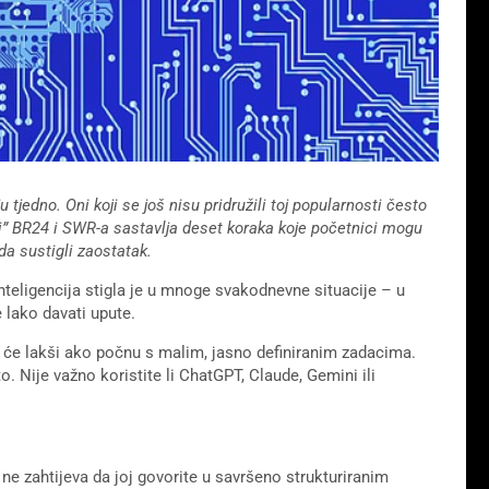
tjedno. Oni koji se još nisu pridružili toj popularnosti često
ji” BR24 i SWR-a sastavlja deset koraka koje početnici mogu
da sustigli zaostatak.
nteligencija stigla je u mnoge svakodnevne situacije – u
e lako davati upute.
it će lakši ako počnu s malim, jasno definiranim zadacima.
 Nije važno koristite li ChatGPT, Claude, Gemini ili
 ne zahtijeva da joj govorite u savršeno strukturiranim