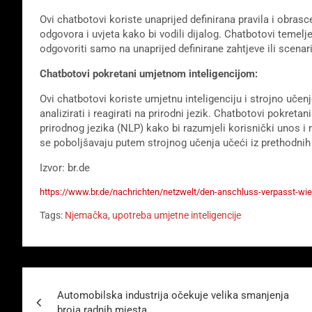
Ovi chatbotovi koriste unaprijed definirana pravila i obra
odgovora i uvjeta kako bi vodili dijalog. Chatbotovi temelj
odgovoriti samo na unaprijed definirane zahtjeve ili scenari
Chatbotovi pokretani umjetnom inteligencijom:
Ovi chatbotovi koriste umjetnu inteligenciju i strojno učen
analizirati i reagirati na prirodni jezik. Chatbotovi pokre
prirodnog jezika (NLP) kako bi razumjeli korisnički unos 
se poboljšavaju putem strojnog učenja učeći iz prethodnih 
Izvor: br.de
https://www.br.de/nachrichten/netzwelt/den-anschluss-verpasst-wi
Tags:
Njemačka
,
upotreba umjetne inteligencije
Beitragsnavigation
Automobilska industrija očekuje velika smanjenja
broja radnih mjesta