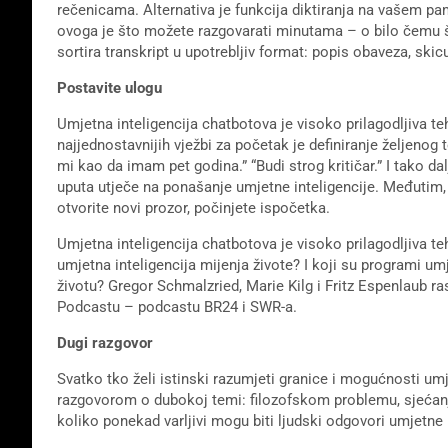
rečenicama. Alternativa je funkcija diktiranja na vašem pa
ovoga je što možete razgovarati minutama – o bilo čemu š
sortira transkript u upotrebljiv format: popis obaveza, skicu 
Postavite ulogu
Umjetna inteligencija chatbotova je visoko prilagodljiva te
najjednostavnijih vježbi za početak je definiranje željeno
mi kao da imam pet godina.” “Budi strog kritičar.” I tako 
uputa utječe na ponašanje umjetne inteligencije. Međutim,
otvorite novi prozor, počinjete ispočetka.
Umjetna inteligencija chatbotova je visoko prilagodljiva t
umjetna inteligencija mijenja živote? I koji su programi 
životu? Gregor Schmalzried, Marie Kilg i Fritz Espenlaub ra
Podcastu – podcastu BR24 i SWR-a.
Dugi razgovor
Svatko tko želi istinski razumjeti granice i mogućnosti umje
razgovorom o dubokoj temi: filozofskom problemu, sjećanju
koliko ponekad varljivi mogu biti ljudski odgovori umjetne i