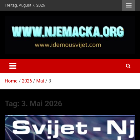
Skip
Freitag, August 7, 2026
to
content
NJEMAČKA
Idemo u Svijet-Njemacka!
Home
2026
Mai
3
Tag:
3. Mai 2026