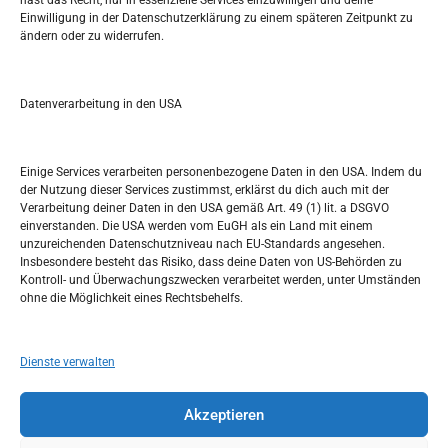
hast das Recht, nur in essenzielle Services einzuwilligen und deine
Einwilligung in der Datenschutzerklärung zu einem späteren Zeitpunkt zu
ändern oder zu widerrufen.
S
e
a
r
Datenverarbeitung in den USA
Kalendar
c
h
MAI 2026
Einige Services verarbeiten personenbezogene Daten in den USA. Indem du
der Nutzung dieser Services zustimmst, erklärst du dich auch mit der
M
D
M
D
F
S
S
Verarbeitung deiner Daten in den USA gemäß Art. 49 (1) lit. a DSGVO
einverstanden. Die USA werden vom EuGH als ein Land mit einem
1
2
3
unzureichenden Datenschutzniveau nach EU-Standards angesehen.
Insbesondere besteht das Risiko, dass deine Daten von US-Behörden zu
4
5
6
7
8
9
10
Kontroll- und Überwachungszwecken verarbeitet werden, unter Umständen
ohne die Möglichkeit eines Rechtsbehelfs.
11
12
13
14
15
16
17
18
19
20
21
22
23
24
Dienste verwalten
25
26
27
28
29
30
31
Akzeptieren
« Apr.
Juni »