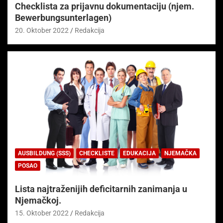
Checklista za prijavnu dokumentaciju (njem.
Bewerbungsunterlagen)
20. Oktober 2022
Redakcija
AUSBILDUNG (SSS)
CHECKLISTE
EDUKACIJA
NJEMAČKA
POSAO
Lista najtraženijih deficitarnih zanimanja u
Njemačkoj.
15. Oktober 2022
Redakcija