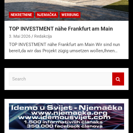
NEKRETNINE
NJEMAČKA
WERBUNG
TOP INVESTMENT nähe Frankfurt am Main
3. Mai 2026
Redakcija
TOP INVESTMENT nähe Frankfurt am Main Wir sind nun
bereit,da wir das Projekt zügig umsetzen wollen,Ihnen…
S
e
a
r
c
h