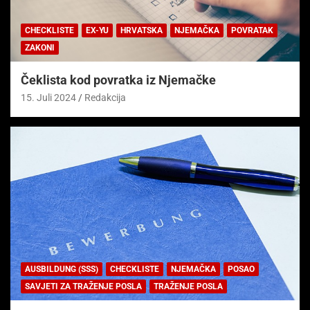
CHECKLISTE
EX-YU
HRVATSKA
NJEMAČKA
POVRATAK
ZAKONI
Čeklista kod povratka iz Njemačke
15. Juli 2024
Redakcija
AUSBILDUNG (SSS)
CHECKLISTE
NJEMAČKA
POSAO
SAVJETI ZA TRAŽENJE POSLA
TRAŽENJE POSLA