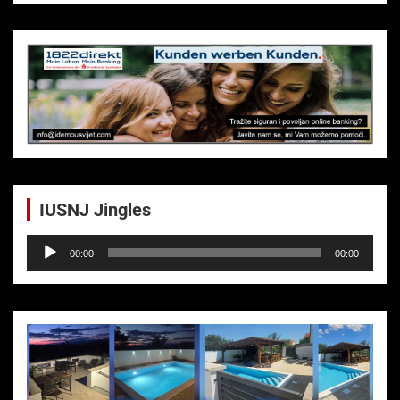
IUSNJ Jingles
Audio-
00:00
00:00
Player