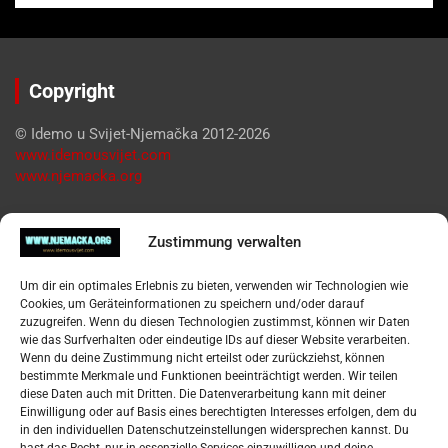
Copyright
© Idemo u Svijet-Njemačka 2012-2026
www.idemousvijet.com
www.njemacka.org
Pregled
Zustimmung verwalten
Impressum
Um dir ein optimales Erlebnis zu bieten, verwenden wir Technologien wie
Datenschutzerklärung
Cookies, um Geräteinformationen zu speichern und/oder darauf
Widerufsbelehrung
zuzugreifen. Wenn du diesen Technologien zustimmst, können wir Daten
Oglašavanje / Postavite svoj oglas
wie das Surfverhalten oder eindeutige IDs auf dieser Website verarbeiten.
Wenn du deine Zustimmung nicht erteilst oder zurückziehst, können
bestimmte Merkmale und Funktionen beeinträchtigt werden. Wir teilen
Tko je “Idemo u Svijet – Njemačka?
diese Daten auch mit Dritten. Die Datenverarbeitung kann mit deiner
Einwilligung oder auf Basis eines berechtigten Interesses erfolgen, dem du
in den individuellen Datenschutzeinstellungen widersprechen kannst. Du
Pretražite stranicu: