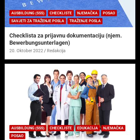
AUSBILDUNG (SSS)
CHECKLISTE
NJEMAČKA
POSAO
SAVJETI ZA TRAŽENJE POSLA
TRAŽENJE POSLA
Checklista za prijavnu dokumentaciju (njem.
Bewerbungsunterlagen)
20. Oktober 2022
Redakcija
AUSBILDUNG (SSS)
CHECKLISTE
EDUKACIJA
NJEMAČKA
POSAO