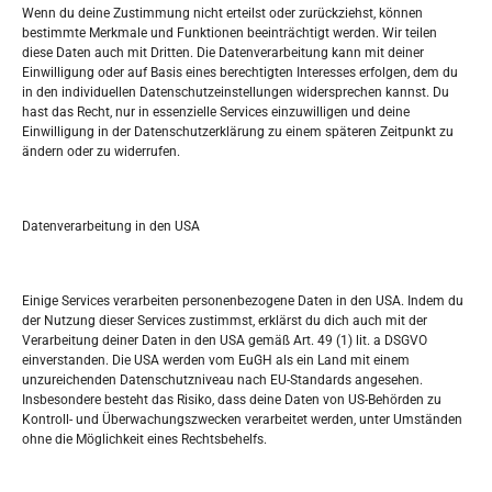
Wenn du deine Zustimmung nicht erteilst oder zurückziehst, können
bestimmte Merkmale und Funktionen beeinträchtigt werden. Wir teilen
Tko je “Idemo u Svijet – Njemačka?
diese Daten auch mit Dritten. Die Datenverarbeitung kann mit deiner
Einwilligung oder auf Basis eines berechtigten Interesses erfolgen, dem du
in den individuellen Datenschutzeinstellungen widersprechen kannst. Du
Pretražite stranicu:
hast das Recht, nur in essenzielle Services einzuwilligen und deine
Einwilligung in der Datenschutzerklärung zu einem späteren Zeitpunkt zu
ändern oder zu widerrufen.
S
e
a
r
Datenverarbeitung in den USA
Kalendar
c
h
MAI 2026
Einige Services verarbeiten personenbezogene Daten in den USA. Indem du
der Nutzung dieser Services zustimmst, erklärst du dich auch mit der
M
D
M
D
F
S
S
Verarbeitung deiner Daten in den USA gemäß Art. 49 (1) lit. a DSGVO
einverstanden. Die USA werden vom EuGH als ein Land mit einem
1
2
3
unzureichenden Datenschutzniveau nach EU-Standards angesehen.
Insbesondere besteht das Risiko, dass deine Daten von US-Behörden zu
4
5
6
7
8
9
10
Kontroll- und Überwachungszwecken verarbeitet werden, unter Umständen
ohne die Möglichkeit eines Rechtsbehelfs.
11
12
13
14
15
16
17