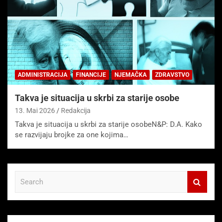
ADMINISTRACIJA
FINANCIJE
NJEMAČKA
ZDRAVSTVO
Takva je situacija u skrbi za starije osobe
13. Mai 2026
Redakcija
Takva je situacija u skrbi za starije osobeN&P: D.A. Kako
se razvijaju brojke za one kojima…
S
e
a
r
c