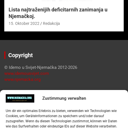
Lista najtraženijih deficitarnih zanimanja u
Njemačkoj.
15. Oktober 2022
Redakcija
Copyright
© Idemo u Svijet-Njemačka 2012-2026
www.idemousvijet.com
www.njemacka.org
Pregled
Zustimmung verwalten
Impressum
Um dir ein optimales Erlebnis zu bieten, verwenden wir Technologien wie
Datenschutzerklärung
Cookies, um Geräteinformationen zu speichern und/oder darauf
Widerufsbelehrung
zuzugreifen. Wenn du diesen Technologien zustimmst, können wir Daten
Oglašavanje / Postavite svoj oglas
wie das Surfverhalten oder eindeutige IDs auf dieser Website verarbeiten.