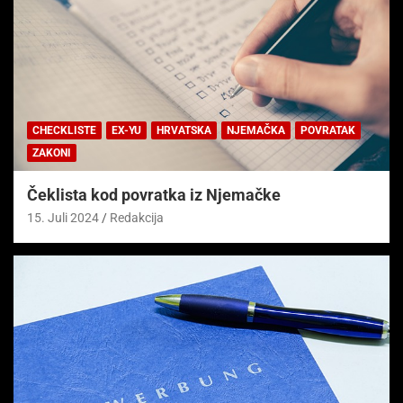
CHECKLISTE
EX-YU
HRVATSKA
NJEMAČKA
POVRATAK
ZAKONI
Čeklista kod povratka iz Njemačke
15. Juli 2024
Redakcija