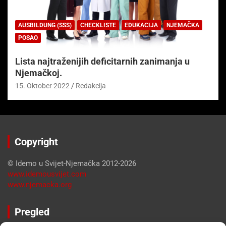
AUSBILDUNG (SSS)
CHECKLISTE
EDUKACIJA
NJEMAČKA
POSAO
Lista najtraženijih deficitarnih zanimanja u
Njemačkoj.
15. Oktober 2022
Redakcija
Copyright
© Idemo u Svijet-Njemačka 2012-2026
www.idemousvijet.com
www.njemacka.org
Pregled