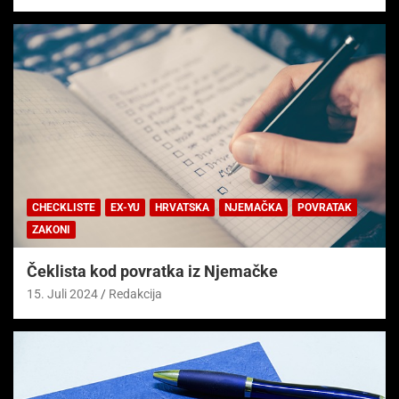
CHECKLISTE
EX-YU
HRVATSKA
NJEMAČKA
POVRATAK
ZAKONI
Čeklista kod povratka iz Njemačke
15. Juli 2024
Redakcija