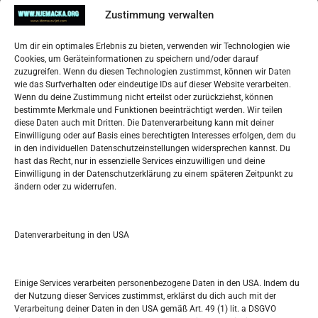
Impressum
Zustimmung verwalten
Datenschutzerklärung
Widerufsbelehrung
Um dir ein optimales Erlebnis zu bieten, verwenden wir Technologien wie
Oglašavanje / Postavite svoj oglas
Cookies, um Geräteinformationen zu speichern und/oder darauf
zuzugreifen. Wenn du diesen Technologien zustimmst, können wir Daten
wie das Surfverhalten oder eindeutige IDs auf dieser Website verarbeiten.
Tko je “Idemo u Svijet – Njemačka?
Wenn du deine Zustimmung nicht erteilst oder zurückziehst, können
bestimmte Merkmale und Funktionen beeinträchtigt werden. Wir teilen
diese Daten auch mit Dritten. Die Datenverarbeitung kann mit deiner
Pretražite stranicu:
Einwilligung oder auf Basis eines berechtigten Interesses erfolgen, dem du
in den individuellen Datenschutzeinstellungen widersprechen kannst. Du
hast das Recht, nur in essenzielle Services einzuwilligen und deine
S
Einwilligung in der Datenschutzerklärung zu einem späteren Zeitpunkt zu
e
ändern oder zu widerrufen.
a
r
Kalendar
c
Datenverarbeitung in den USA
h
AUGUST 2026
M
D
M
D
F
S
S
Einige Services verarbeiten personenbezogene Daten in den USA. Indem du
der Nutzung dieser Services zustimmst, erklärst du dich auch mit der
1
2
Verarbeitung deiner Daten in den USA gemäß Art. 49 (1) lit. a DSGVO