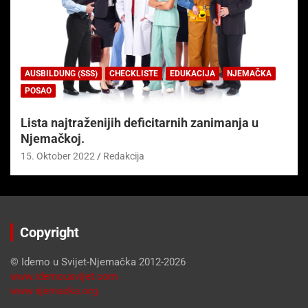
AUSBILDUNG (SSS)
CHECKLISTE
EDUKACIJA
NJEMAČKA
POSAO
Lista najtraženijih deficitarnih zanimanja u
Njemačkoj.
15. Oktober 2022
Redakcija
Copyright
© Idemo u Svijet-Njemačka 2012-2026
www.idemousvijet.com
www.njemacka.org