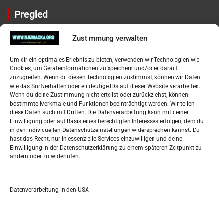
Pregled
Impressum
Zustimmung verwalten
Datenschutzerklärung
Widerufsbelehrung
Um dir ein optimales Erlebnis zu bieten, verwenden wir Technologien wie
Oglašavanje / Postavite svoj oglas
Cookies, um Geräteinformationen zu speichern und/oder darauf
zuzugreifen. Wenn du diesen Technologien zustimmst, können wir Daten
wie das Surfverhalten oder eindeutige IDs auf dieser Website verarbeiten.
Tko je “Idemo u Svijet – Njemačka?
Wenn du deine Zustimmung nicht erteilst oder zurückziehst, können
bestimmte Merkmale und Funktionen beeinträchtigt werden. Wir teilen
diese Daten auch mit Dritten. Die Datenverarbeitung kann mit deiner
Pretražite stranicu:
Einwilligung oder auf Basis eines berechtigten Interesses erfolgen, dem du
in den individuellen Datenschutzeinstellungen widersprechen kannst. Du
hast das Recht, nur in essenzielle Services einzuwilligen und deine
S
Einwilligung in der Datenschutzerklärung zu einem späteren Zeitpunkt zu
e
ändern oder zu widerrufen.
a
r
Kalendar
c
Datenverarbeitung in den USA
h
AUGUST 2026