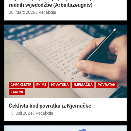
radnih svjedodžbe (Arbeitszeugnis)
28. März 2026
Redakcija
CHECKLISTE
EX-YU
HRVATSKA
NJEMAČKA
POVRATAK
ZAKONI
Čeklista kod povratka iz Njemačke
15. Juli 2024
Redakcija