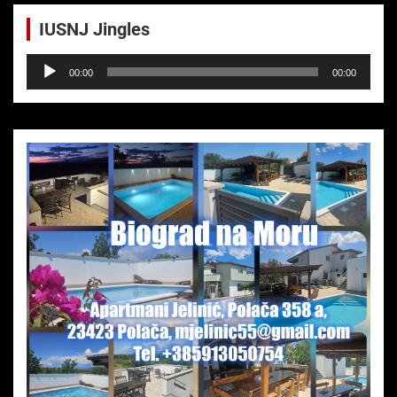
IUSNJ Jingles
Audio-
00:00
00:00
Player