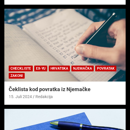
CHECKLISTE
EX-YU
HRVATSKA
NJEMAČKA
POVRATAK
ZAKONI
Čeklista kod povratka iz Njemačke
15. Juli 2024
Redakcija