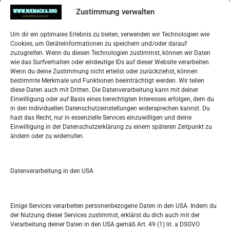
Impressum
Zustimmung verwalten
Datenschutzerklärung
Widerufsbelehrung
Um dir ein optimales Erlebnis zu bieten, verwenden wir Technologien wie
Oglašavanje / Postavite svoj oglas
Cookies, um Geräteinformationen zu speichern und/oder darauf
zuzugreifen. Wenn du diesen Technologien zustimmst, können wir Daten
wie das Surfverhalten oder eindeutige IDs auf dieser Website verarbeiten.
Tko je “Idemo u Svijet – Njemačka?
Wenn du deine Zustimmung nicht erteilst oder zurückziehst, können
bestimmte Merkmale und Funktionen beeinträchtigt werden. Wir teilen
diese Daten auch mit Dritten. Die Datenverarbeitung kann mit deiner
Pretražite stranicu:
Einwilligung oder auf Basis eines berechtigten Interesses erfolgen, dem du
in den individuellen Datenschutzeinstellungen widersprechen kannst. Du
hast das Recht, nur in essenzielle Services einzuwilligen und deine
S
Einwilligung in der Datenschutzerklärung zu einem späteren Zeitpunkt zu
e
ändern oder zu widerrufen.
a
r
Kalendar
c
Datenverarbeitung in den USA
h
JANUAR 2023
M
D
M
D
F
S
S
Einige Services verarbeiten personenbezogene Daten in den USA. Indem du
der Nutzung dieser Services zustimmst, erklärst du dich auch mit der
1
Verarbeitung deiner Daten in den USA gemäß Art. 49 (1) lit. a DSGVO