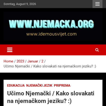
Skip
Sonntag, August 9, 2026
to
content
NJEMAČKA
Idemo u Svijet-Njemacka!
Home
2023
Januar
2
Učimo Njemački / Kako slovakati na njemačkom jeziku? :)
EDUKACIJA
NJEMAČKI JEZIK
PRIPREMA
Učimo Njemački / Kako slovakati
na njemačkom jeziku? :)