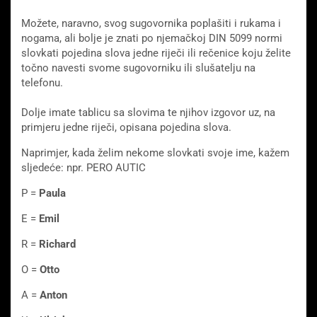
Možete, naravno, svog sugovornika poplašiti i rukama i
nogama, ali bolje je znati po njemačkoj DIN 5099 normi
slovkati pojedina slova jedne riječi ili rečenice koju želite
točno navesti svome sugovorniku ili slušatelju na
telefonu.
Dolje imate tablicu sa slovima te njihov izgovor uz, na
primjeru jedne riječi, opisana pojedina slova.
Naprimjer, kada želim nekome slovkati svoje ime, kažem
sljedeće: npr. PERO AUTIC
P =
Paula
E =
Emil
R =
Richard
O =
Otto
A =
Anton