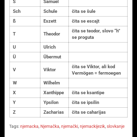
S
Samuel
Sch
Schule
čita se šule
ß
Eszett
čita se escajt
čita se teodor, slovo “h”
T
Theodor
se proguta
U
Ulrich
Ü
Übermut
čita se Viktor, ali kod
V
Viktor
Vermögen = fermoegen
W
Wilhelm
X
Xanthippe
čita se ksantipe
Y
Ypsilon
čita se ipsilin
Z
Zacharias
čita se caharijas
Tags:
njemacka
,
Njemačka
,
njemački
,
njemackijezik
,
slovkanje