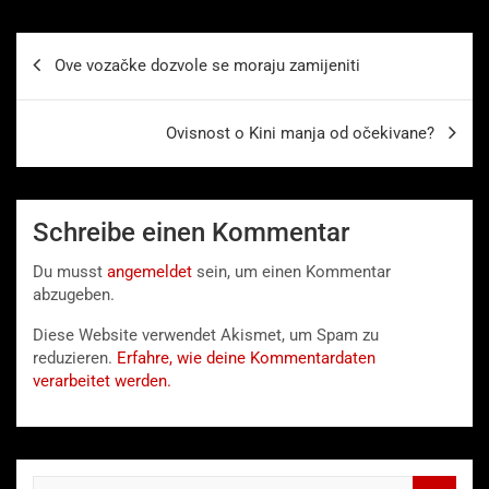
Beitragsnavigation
Ove vozačke dozvole se moraju zamijeniti
Ovisnost o Kini manja od očekivane?
Schreibe einen Kommentar
Du musst
angemeldet
sein, um einen Kommentar
abzugeben.
Diese Website verwendet Akismet, um Spam zu
reduzieren.
Erfahre, wie deine Kommentardaten
verarbeitet werden.
S