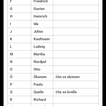
F
Friedrich
G
Gustav
H
Heinrich
I
Ida
J
Julius
K
Kaufmann
L
Ludwig
M
Martha
N
Nordpol
O
Otto
Ö
Ökonom
čita se ekonom
P
Paula
Q
Quelle
čita se kvelle
R
Richard