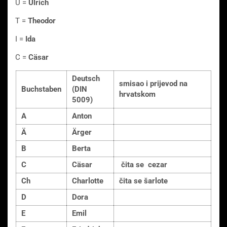
U =
Ulrich
T =
Theodor
I =
Ida
C =
Cäsar
Deutsch
smisao i prijevod na
Buchstaben
(DIN
hrvatskom
5009)
A
Anton
Ä
Ärger
B
Berta
C
Cäsar
čita se cezar
Ch
Charlotte
čita se šarlote
D
Dora
E
Emil