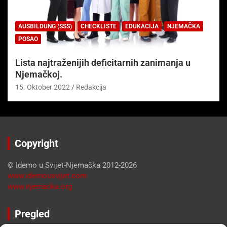
AUSBILDUNG (SSS)
CHECKLISTE
EDUKACIJA
NJEMAČKA
POSAO
Lista najtraženijih deficitarnih zanimanja u
Njemačkoj.
15. Oktober 2022
Redakcija
Copyright
© Idemo u Svijet-Njemačka 2012-2026
www.idemousvijet.com
www.njemacka.org
Pregled