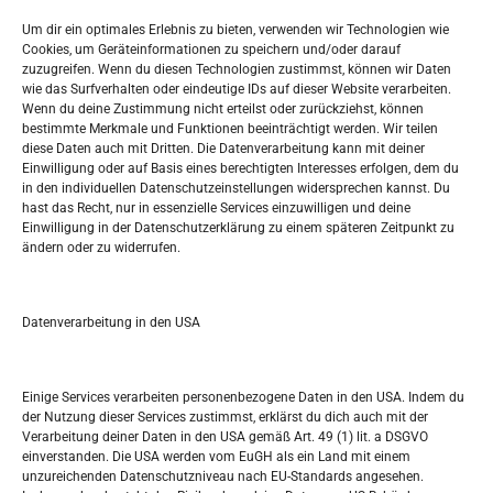
Impressum
Um dir ein optimales Erlebnis zu bieten, verwenden wir Technologien wie
Datenschutzerklärung
Cookies, um Geräteinformationen zu speichern und/oder darauf
Widerufsbelehrung
zuzugreifen. Wenn du diesen Technologien zustimmst, können wir Daten
Oglašavanje / Postavite svoj oglas
wie das Surfverhalten oder eindeutige IDs auf dieser Website verarbeiten.
Wenn du deine Zustimmung nicht erteilst oder zurückziehst, können
bestimmte Merkmale und Funktionen beeinträchtigt werden. Wir teilen
Tko je “Idemo u Svijet – Njemačka?
diese Daten auch mit Dritten. Die Datenverarbeitung kann mit deiner
Einwilligung oder auf Basis eines berechtigten Interesses erfolgen, dem du
in den individuellen Datenschutzeinstellungen widersprechen kannst. Du
Pretražite stranicu:
hast das Recht, nur in essenzielle Services einzuwilligen und deine
Einwilligung in der Datenschutzerklärung zu einem späteren Zeitpunkt zu
ändern oder zu widerrufen.
S
e
a
r
Datenverarbeitung in den USA
Kalendar
c
h
JUNI 2026
Einige Services verarbeiten personenbezogene Daten in den USA. Indem du
der Nutzung dieser Services zustimmst, erklärst du dich auch mit der
M
D
M
D
F
S
S
Verarbeitung deiner Daten in den USA gemäß Art. 49 (1) lit. a DSGVO
einverstanden. Die USA werden vom EuGH als ein Land mit einem
1
2
3
4
5
6
7
unzureichenden Datenschutzniveau nach EU-Standards angesehen.