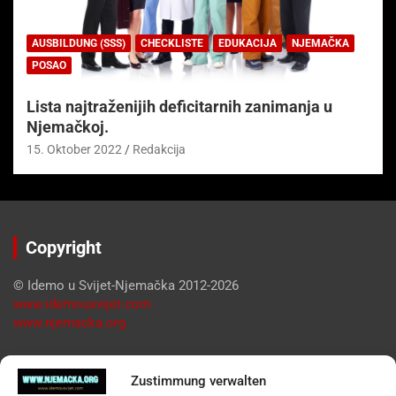
AUSBILDUNG (SSS)
CHECKLISTE
EDUKACIJA
NJEMAČKA
POSAO
Lista najtraženijih deficitarnih zanimanja u
Njemačkoj.
15. Oktober 2022
Redakcija
Copyright
© Idemo u Svijet-Njemačka 2012-2026
www.idemousvijet.com
www.njemacka.org
Pregled
Zustimmung verwalten