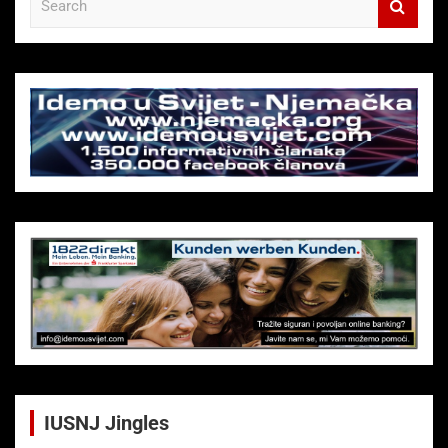
e
a
r
c
h
IUSNJ Jingles