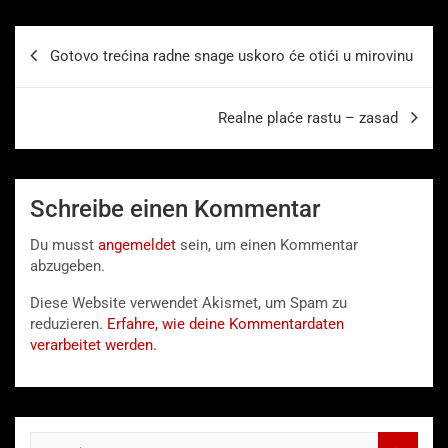
Beitragsnavigation
Gotovo trećina radne snage uskoro će otići u mirovinu
Realne plaće rastu – zasad
Schreibe einen Kommentar
Du musst
angemeldet
sein, um einen Kommentar
abzugeben.
Diese Website verwendet Akismet, um Spam zu
reduzieren.
Erfahre, wie deine Kommentardaten
verarbeitet werden.
S