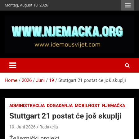
Skip
Montag, August 10, 2026
to
content
NJEMAČKA
Idemo u Svijet-Njemacka!
Home
2026
Juni
19
Stuttgart 21 postat će još skuplji
ADMINISTRACIJA
DOGAĐANJA
MOBILNOST
NJEMAČKA
Stuttgart 21 postat će još skuplji
19. Juni 2026
Redakcija
Željeznički projekt