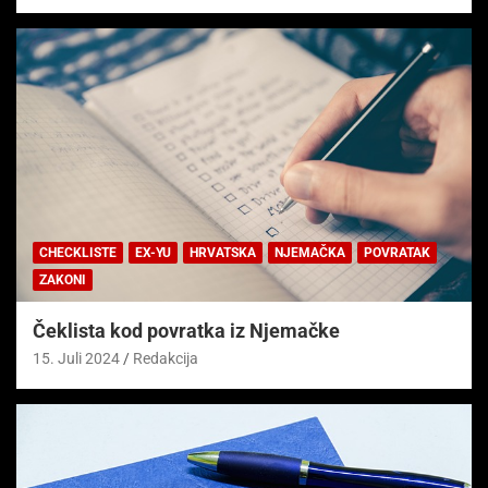
CHECKLISTE
EX-YU
HRVATSKA
NJEMAČKA
POVRATAK
ZAKONI
Čeklista kod povratka iz Njemačke
15. Juli 2024
Redakcija