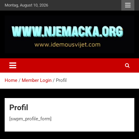
Skip
Montag, August 10, 2026
to
content
NJEMAČKA
Idemo u Svijet-Njemacka!
Home
Member Login
Profil
Profil
[swpm_profile_form]