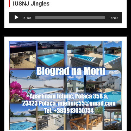
IUSNJ Jingles
Audio-
00:00
00:00
Player