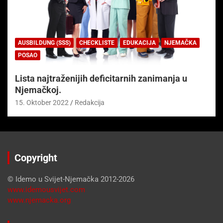
AUSBILDUNG (SSS)
CHECKLISTE
EDUKACIJA
NJEMAČKA
POSAO
Lista najtraženijih deficitarnih zanimanja u
Njemačkoj.
15. Oktober 2022
Redakcija
Copyright
© Idemo u Svijet-Njemačka 2012-2026
www.idemousvijet.com
www.njemacka.org