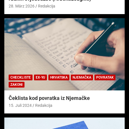
28. März 2026
Redakcija
CHECKLISTE
EX-YU
HRVATSKA
NJEMAČKA
POVRATAK
ZAKONI
Čeklista kod povratka iz Njemačke
15. Juli 2024
Redakcija