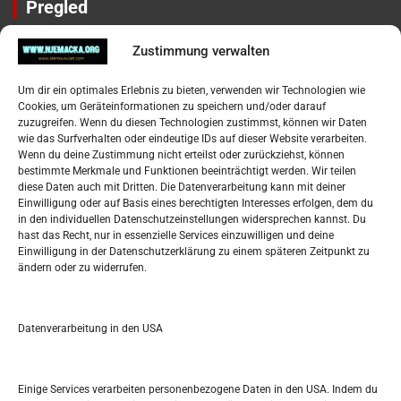
Pregled
Impressum
Zustimmung verwalten
Datenschutzerklärung
Widerufsbelehrung
Um dir ein optimales Erlebnis zu bieten, verwenden wir Technologien wie
Oglašavanje / Postavite svoj oglas
Cookies, um Geräteinformationen zu speichern und/oder darauf
zuzugreifen. Wenn du diesen Technologien zustimmst, können wir Daten
wie das Surfverhalten oder eindeutige IDs auf dieser Website verarbeiten.
Tko je “Idemo u Svijet – Njemačka?
Wenn du deine Zustimmung nicht erteilst oder zurückziehst, können
bestimmte Merkmale und Funktionen beeinträchtigt werden. Wir teilen
diese Daten auch mit Dritten. Die Datenverarbeitung kann mit deiner
Pretražite stranicu:
Einwilligung oder auf Basis eines berechtigten Interesses erfolgen, dem du
in den individuellen Datenschutzeinstellungen widersprechen kannst. Du
hast das Recht, nur in essenzielle Services einzuwilligen und deine
S
Einwilligung in der Datenschutzerklärung zu einem späteren Zeitpunkt zu
e
ändern oder zu widerrufen.
a
r
Kalendar
c
Datenverarbeitung in den USA
h
AUGUST 2026
M
D
M
D
F
S
S
Einige Services verarbeiten personenbezogene Daten in den USA. Indem du