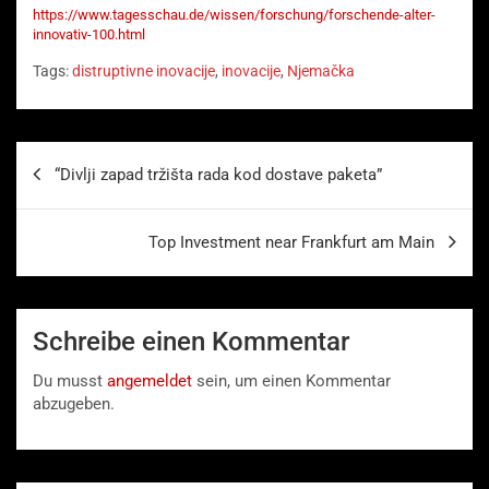
https://www.tagesschau.de/wissen/forschung/forschende-alter-
innovativ-100.html
Tags:
distruptivne inovacije
,
inovacije
,
Njemačka
Beitragsnavigation
“Divlji zapad tržišta rada kod dostave paketa”
Top Investment near Frankfurt am Main
Schreibe einen Kommentar
Du musst
angemeldet
sein, um einen Kommentar
abzugeben.