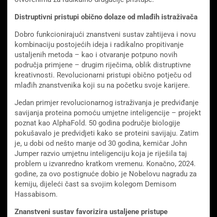
Distruptivni pristupi obično dolaze od mlađih istraživača
Dobro funkcionirajući znanstveni sustav zahtijeva i novu
kombinaciju postojećih ideja i radikalno propitivanje
ustaljenih metoda – kao i otvaranje potpuno novih
područja primjene – drugim riječima, oblik distruptivne
kreativnosti. Revolucionarni pristupi obično potječu od
mlađih znanstvenika koji su na početku svoje karijere.
Jedan primjer revolucionarnog istraživanja je predviđanje
savijanja proteina pomoću umjetne inteligencije – projekt
poznat kao AlphaFold. 50 godina područje biologije
pokušavalo je predvidjeti kako se proteini savijaju. Zatim
je, u dobi od nešto manje od 30 godina, kemičar John
Jumper razvio umjetnu inteligenciju koja je riješila taj
problem u izvanredno kratkom vremenu. Konačno, 2024.
godine, za ovo postignuće dobio je Nobelovu nagradu za
kemiju, dijeleći čast sa svojim kolegom Demisom
Hassabisom.
Znanstveni sustav favorizira ustaljene pristupe