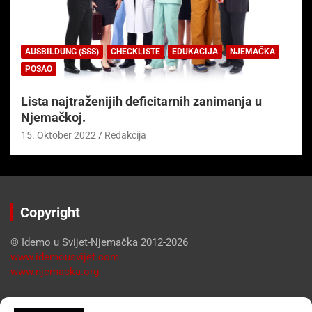
AUSBILDUNG (SSS)
CHECKLISTE
EDUKACIJA
NJEMAČKA
POSAO
Lista najtraženijih deficitarnih zanimanja u
Njemačkoj.
15. Oktober 2022
Redakcija
Copyright
© Idemo u Svijet-Njemačka 2012-2026
www.idemousvijet.com
www.njemacka.org
Pregled