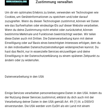
Zustimmung verwalten
Impressum
Um dir ein optimales Erlebnis zu bieten, verwenden wir Technologien wie
Datenschutzerklärung
Cookies, um Geräteinformationen zu speichern und/oder darauf
Widerufsbelehrung
zuzugreifen. Wenn du diesen Technologien zustimmst, können wir Daten
Oglašavanje / Postavite svoj oglas
wie das Surfverhalten oder eindeutige IDs auf dieser Website verarbeiten.
Wenn du deine Zustimmung nicht erteilst oder zurückziehst, können
bestimmte Merkmale und Funktionen beeinträchtigt werden. Wir teilen
Tko je “Idemo u Svijet – Njemačka?
diese Daten auch mit Dritten. Die Datenverarbeitung kann mit deiner
Einwilligung oder auf Basis eines berechtigten Interesses erfolgen, dem du
in den individuellen Datenschutzeinstellungen widersprechen kannst. Du
Pretražite stranicu:
hast das Recht, nur in essenzielle Services einzuwilligen und deine
Einwilligung in der Datenschutzerklärung zu einem späteren Zeitpunkt zu
ändern oder zu widerrufen.
S
e
a
r
Datenverarbeitung in den USA
Kalendar
c
h
MAI 2026
Einige Services verarbeiten personenbezogene Daten in den USA. Indem du
der Nutzung dieser Services zustimmst, erklärst du dich auch mit der
M
D
M
D
F
S
S
Verarbeitung deiner Daten in den USA gemäß Art. 49 (1) lit. a DSGVO
einverstanden. Die USA werden vom EuGH als ein Land mit einem