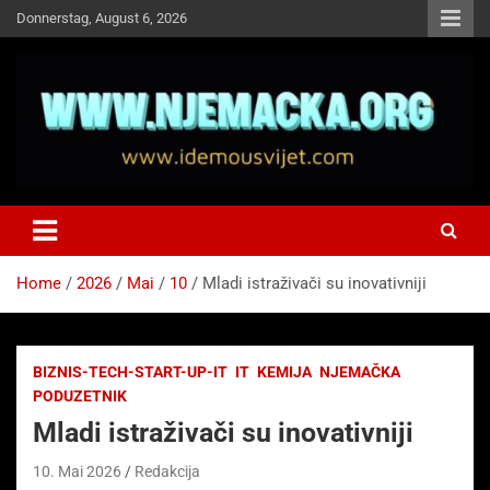
Skip
Donnerstag, August 6, 2026
to
content
NJEMAČKA
Idemo u Svijet-Njemacka!
Home
2026
Mai
10
Mladi istraživači su inovativniji
BIZNIS-TECH-START-UP-IT
IT
KEMIJA
NJEMAČKA
PODUZETNIK
Mladi istraživači su inovativniji
10. Mai 2026
Redakcija