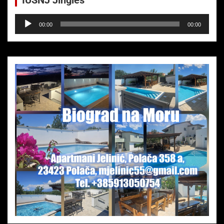
IUSNJ Jingles
Audio-
00:00
00:00
Player