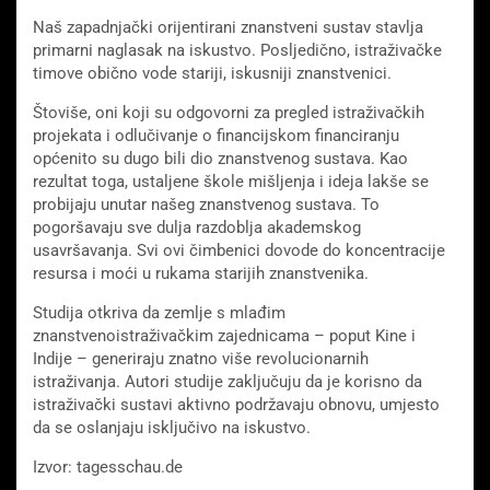
Naš zapadnjački orijentirani znanstveni sustav stavlja
primarni naglasak na iskustvo. Posljedično, istraživačke
timove obično vode stariji, iskusniji znanstvenici.
Štoviše, oni koji su odgovorni za pregled istraživačkih
projekata i odlučivanje o financijskom financiranju
općenito su dugo bili dio znanstvenog sustava. Kao
rezultat toga, ustaljene škole mišljenja i ideja lakše se
probijaju unutar našeg znanstvenog sustava. To
pogoršavaju sve dulja razdoblja akademskog
usavršavanja. Svi ovi čimbenici dovode do koncentracije
resursa i moći u rukama starijih znanstvenika.
Studija otkriva da zemlje s mlađim
znanstvenoistraživačkim zajednicama – poput Kine i
Indije – generiraju znatno više revolucionarnih
istraživanja. Autori studije zaključuju da je korisno da
istraživački sustavi aktivno podržavaju obnovu, umjesto
da se oslanjaju isključivo na iskustvo.
Izvor: tagesschau.de