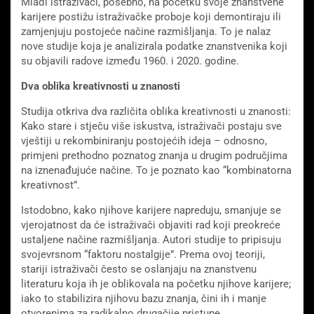
Mlađi istraživači, posebno, na početku svoje znanstvene
karijere postižu istraživačke proboje koji demontiraju ili
zamjenjuju postojeće načine razmišljanja. To je nalaz
nove studije koja je analizirala podatke znanstvenika koji
su objavili radove između 1960. i 2020. godine.
Dva oblika kreativnosti u znanosti
Studija otkriva dva različita oblika kreativnosti u znanosti:
Kako stare i stječu više iskustva, istraživači postaju sve
vještiji u rekombiniranju postojećih ideja – odnosno,
primjeni prethodno poznatog znanja u drugim područjima
na iznenađujuće načine. To je poznato kao “kombinatorna
kreativnost”.
Istodobno, kako njihove karijere napreduju, smanjuje se
vjerojatnost da će istraživači objaviti rad koji preokreće
ustaljene načine razmišljanja. Autori studije to pripisuju
svojevrsnom “faktoru nostalgije”. Prema ovoj teoriji,
stariji istraživači često se oslanjaju na znanstvenu
literaturu koja ih je oblikovala na početku njihove karijere;
iako to stabilizira njihovu bazu znanja, čini ih i manje
otvorenima za radikalno drugačije pristupe.