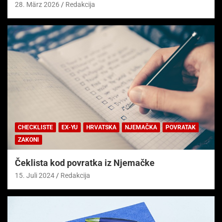
28. März 2026
Redakcija
CHECKLISTE
EX-YU
HRVATSKA
NJEMAČKA
POVRATAK
ZAKONI
Čeklista kod povratka iz Njemačke
15. Juli 2024
Redakcija