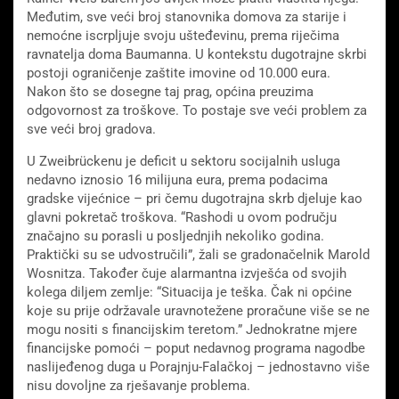
Međutim, sve veći broj stanovnika domova za starije i
nemoćne iscrpljuje svoju ušteđevinu, prema riječima
ravnatelja doma Baumanna. U kontekstu dugotrajne skrbi
postoji ograničenje zaštite imovine od 10.000 eura.
Nakon što se dosegne taj prag, općina preuzima
odgovornost za troškove. To postaje sve veći problem za
sve veći broj gradova.
U Zweibrückenu je deficit u sektoru socijalnih usluga
nedavno iznosio 16 milijuna eura, prema podacima
gradske vijećnice – pri čemu dugotrajna skrb djeluje kao
glavni pokretač troškova. “Rashodi u ovom području
značajno su porasli u posljednjih nekoliko godina.
Praktički su se udvostručili”, žali se gradonačelnik Marold
Wosnitza. Također čuje alarmantna izvješća od svojih
kolega diljem zemlje: “Situacija je teška. Čak ni općine
koje su prije održavale uravnotežene proračune više se ne
mogu nositi s financijskim teretom.” Jednokratne mjere
financijske pomoći – poput nedavnog programa nagodbe
naslijeđenog duga u Porajnju-Falačkoj – jednostavno više
nisu dovoljne za rješavanje problema.