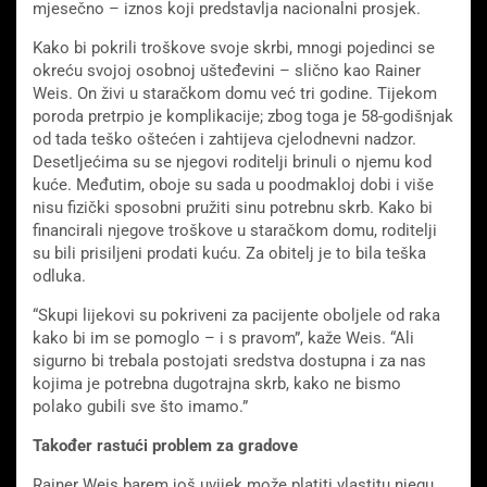
mjesečno – iznos koji predstavlja nacionalni prosjek.
Kako bi pokrili troškove svoje skrbi, mnogi pojedinci se
okreću svojoj osobnoj ušteđevini – slično kao Rainer
Weis. On živi u staračkom domu već tri godine. Tijekom
poroda pretrpio je komplikacije; zbog toga je 58-godišnjak
od tada teško oštećen i zahtijeva cjelodnevni nadzor.
Desetljećima su se njegovi roditelji brinuli o njemu kod
kuće. Međutim, oboje su sada u poodmakloj dobi i više
nisu fizički sposobni pružiti sinu potrebnu skrb. Kako bi
financirali njegove troškove u staračkom domu, roditelji
su bili prisiljeni prodati kuću. Za obitelj je to bila teška
odluka.
“Skupi lijekovi su pokriveni za pacijente oboljele od raka
kako bi im se pomoglo – i s pravom”, kaže Weis. “Ali
sigurno bi trebala postojati sredstva dostupna i za nas
kojima je potrebna dugotrajna skrb, kako ne bismo
polako gubili sve što imamo.”
Također rastući problem za gradove
Rainer Weis barem još uvijek može platiti vlastitu njegu.