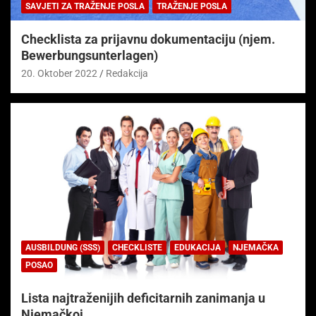
SAVJETI ZA TRAŽENJE POSLA
TRAŽENJE POSLA
Checklista za prijavnu dokumentaciju (njem.
Bewerbungsunterlagen)
20. Oktober 2022
Redakcija
AUSBILDUNG (SSS)
CHECKLISTE
EDUKACIJA
NJEMAČKA
POSAO
Lista najtraženijih deficitarnih zanimanja u
Njemačkoj.