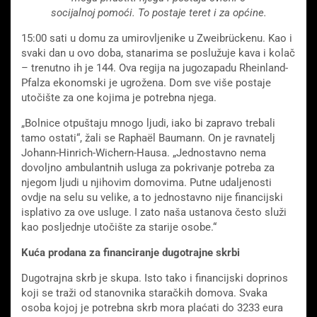
socijalnoj pomoći.
To postaje teret i za općine.
15:00 sati u domu za umirovljenike u Zweibrückenu. Kao i
svaki dan u ovo doba, stanarima se poslužuje kava i kolač
– trenutno ih je 144. Ova regija na jugozapadu Rheinland-
Pfalza ekonomski je ugrožena. Dom sve više postaje
utočište za one kojima je potrebna njega.
„Bolnice otpuštaju mnogo ljudi, iako bi zapravo trebali
tamo ostati“, žali se Raphaël Baumann. On je ravnatelj
Johann-Hinrich-Wichern-Hausa. „Jednostavno nema
dovoljno ambulantnih usluga za pokrivanje potreba za
njegom ljudi u njihovim domovima. Putne udaljenosti
ovdje na selu su velike, a to jednostavno nije financijski
isplativo za ove usluge. I zato naša ustanova često služi
kao posljednje utočište za starije osobe.“
Kuća prodana za financiranje dugotrajne skrbi
Dugotrajna skrb je skupa. Isto tako i financijski doprinos
koji se traži od stanovnika staračkih domova. Svaka
osoba kojoj je potrebna skrb mora plaćati do 3233 eura