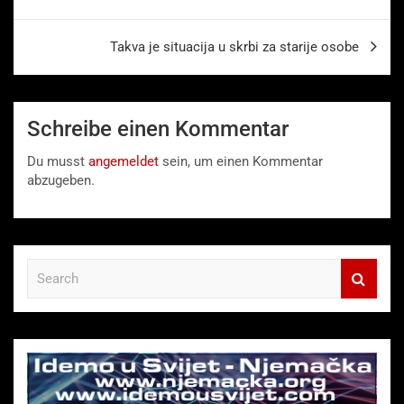
Takva je situacija u skrbi za starije osobe
Schreibe einen Kommentar
Du musst
angemeldet
sein, um einen Kommentar
abzugeben.
S
e
a
r
c
h