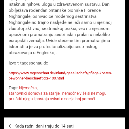
istaknuti njihovu ulogu u zdravstvenom sustavu. Dan
obilježava rođendan britanske pionirke Florence
Nightingale, osnivačice modernog sestrinstva.
Nightingaleino trajno nasljeđe ne leži samo u njezinoj
vlastitoj aktivnoj sestrinskoj praksi, već i u njezinom
opsežnom promatranju sestrinskih praksi u nekoliko
europskih zemalja. Uvide stečene tim promatranjima
iskoristila je za profesionalizaciju sestrinskog
obrazovanja u Engleskoj.
Izvor: tagesschau.de
https://www.tagesschau.de/inland/gesellschaft/pflege-kosten-
bewohner-beschaeftigte-100.html
Tags:
Njemačka
,
stanovnici domova za starije i nemoćne više si ne mogu
priuštiti njegu i postaju ovisni o socijalnoj pomoći
Beitragsnavigation
Kada radni dani traju do 14 sati