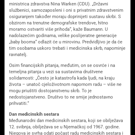
ministrica zdravstva Nina Warken (CDU). „Državni
službenici, samozaposleni i oni s privatnim zdravstvenim
osiguranjem također moraju doprinijeti sustavu skrbi. S
obzirom na trenutne demografske trendove, hitno
moramo ostvariti više prihoda“, kaže Baumann. U
nadolazećim godinama, velike poslijeratne generacije
„baby booma“ odlazit će u mirovinu. Predvidljivo je da će
tim osobama uskoro trebati i medicinska skrb, napominje
ravnatelj.
Osim financijskih pitanja, međutim, on se osvrće i na
temeljna pitanja u vezi sa sustavima društvene
solidarnosti: „Često je katastrofa kada ljudi, na kraju
života – unatoč cjeloživotnom napornom radu – više ne
mogu priuštiti dostojanstvenu skrb. To je
nedostojanstveno. Društvo to ne smije jednostavno
prihvatiti.“
Dan medicinskih sestara
Međunarodni dan medicinskih sestara, koji se obilježava
12. svibnja, obilježava se u Njemačkoj od 1967. godine.
Njegova je svrha odati počast radu medicinskih sestara i