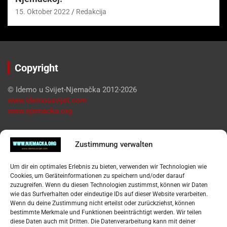
15. Oktober 2022
Redakcija
Copyright
© Idemo u Svijet-Njemačka 2012-2026
www.idemousvijet.com
www.njemacka.org
Pregled
Zustimmung verwalten
Impressum
Um dir ein optimales Erlebnis zu bieten, verwenden wir Technologien wie
Datenschutzerklärung
Cookies, um Geräteinformationen zu speichern und/oder darauf
Widerufsbelehrung
zuzugreifen. Wenn du diesen Technologien zustimmst, können wir Daten
Oglašavanje / Postavite svoj oglas
wie das Surfverhalten oder eindeutige IDs auf dieser Website verarbeiten.
Wenn du deine Zustimmung nicht erteilst oder zurückziehst, können
bestimmte Merkmale und Funktionen beeinträchtigt werden. Wir teilen
Tko je “Idemo u Svijet – Njemačka?
diese Daten auch mit Dritten. Die Datenverarbeitung kann mit deiner