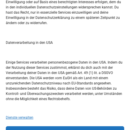
Einwilligung oder auf Basis eines berechtigten Interesses erfolgen, dem du
in den individuellen Datenschutzeinstellungen widersprechen kannst. Du
Pretražite stranicu:
hast das Recht, nur in essenzielle Services einzuwilligen und deine
Einwilligung in der Datenschutzerklärung zu einem späteren Zeitpunkt zu
ändern oder zu widerrufen.
S
e
a
r
Datenverarbeitung in den USA
Kalendar
c
h
MAI 2026
Einige Services verarbeiten personenbezogene Daten in den USA. Indem du
der Nutzung dieser Services zustimmst, erklärst du dich auch mit der
M
D
M
D
F
S
S
Verarbeitung deiner Daten in den USA gemäß Art. 49 (1) lit. a DSGVO
einverstanden. Die USA werden vom EuGH als ein Land mit einem
1
2
3
unzureichenden Datenschutzniveau nach EU-Standards angesehen.
Insbesondere besteht das Risiko, dass deine Daten von US-Behörden zu
4
5
6
7
8
9
10
Kontroll- und Überwachungszwecken verarbeitet werden, unter Umständen
ohne die Möglichkeit eines Rechtsbehelfs.
11
12
13
14
15
16
17
18
19
20
21
22
23
24
Dienste verwalten
25
26
27
28
29
30
31