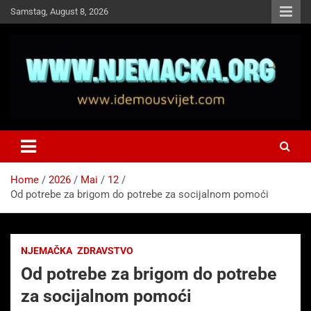
Skip
Samstag, August 8, 2026
to
content
NJEMAČKA
Idemo u Svijet-Njemacka!
Home
2026
Mai
12
Od potrebe za brigom do potrebe za socijalnom pomoći
NJEMAČKA
ZDRAVSTVO
Od potrebe za brigom do potrebe
za socijalnom pomoći