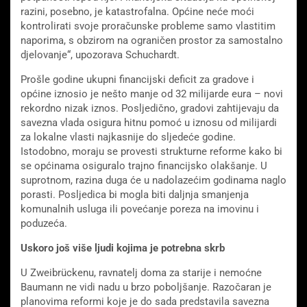
razini, posebno, je katastrofalna. Općine neće moći
kontrolirati svoje proračunske probleme samo vlastitim
naporima, s obzirom na ograničen prostor za samostalno
djelovanje“, upozorava Schuchardt.
Prošle godine ukupni financijski deficit za gradove i
općine iznosio je nešto manje od 32 milijarde eura – novi
rekordno nizak iznos. Posljedično, gradovi zahtijevaju da
savezna vlada osigura hitnu pomoć u iznosu od milijardi
za lokalne vlasti najkasnije do sljedeće godine.
Istodobno, moraju se provesti strukturne reforme kako bi
se općinama osiguralo trajno financijsko olakšanje. U
suprotnom, razina duga će u nadolazećim godinama naglo
porasti. Posljedica bi mogla biti daljnja smanjenja
komunalnih usluga ili povećanje poreza na imovinu i
poduzeća.
Uskoro još više ljudi kojima je potrebna skrb
U Zweibrückenu, ravnatelj doma za starije i nemoćne
Baumann ne vidi nadu u brzo poboljšanje. Razočaran je
planovima reformi koje je do sada predstavila savezna