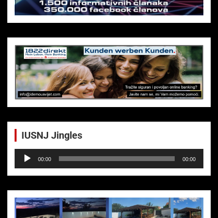
IUSNJ Jingles
Audio-
00:00
00:00
Player