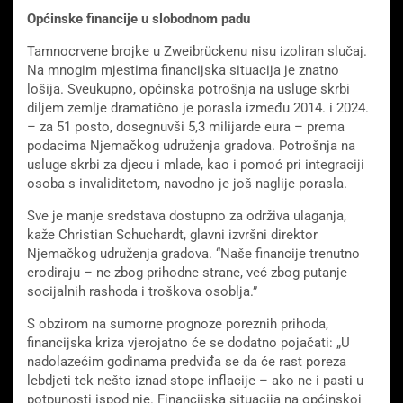
Općinske financije u slobodnom padu
Tamnocrvene brojke u Zweibrückenu nisu izoliran slučaj.
Na mnogim mjestima financijska situacija je znatno
lošija. Sveukupno, općinska potrošnja na usluge skrbi
diljem zemlje dramatično je porasla između 2014. i 2024.
– za 51 posto, dosegnuvši 5,3 milijarde eura – prema
podacima Njemačkog udruženja gradova. Potrošnja na
usluge skrbi za djecu i mlade, kao i pomoć pri integraciji
osoba s invaliditetom, navodno je još naglije porasla.
Sve je manje sredstava dostupno za održiva ulaganja,
kaže Christian Schuchardt, glavni izvršni direktor
Njemačkog udruženja gradova. “Naše financije trenutno
erodiraju – ne zbog prihodne strane, već zbog putanje
socijalnih rashoda i troškova osoblja.”
S obzirom na sumorne prognoze poreznih prihoda,
financijska kriza vjerojatno će se dodatno pojačati: „U
nadolazećim godinama predviđa se da će rast poreza
lebdjeti tek nešto iznad stope inflacije – ako ne i pasti u
potpunosti ispod nje. Financijska situacija na općinskoj