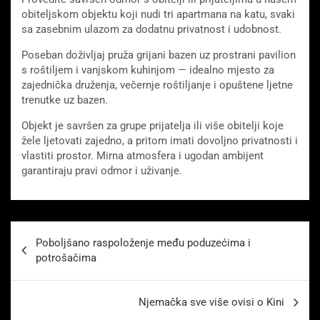
obiteljskom objektu koji nudi tri apartmana na katu, svaki
sa zasebnim ulazom za dodatnu privatnost i udobnost.
Poseban doživljaj pruža grijani bazen uz prostrani pavilion
s roštiljem i vanjskom kuhinjom — idealno mjesto za
zajednička druženja, večernje roštiljanje i opuštene ljetne
trenutke uz bazen.
Objekt je savršen za grupe prijatelja ili više obitelji koje
žele ljetovati zajedno, a pritom imati dovoljno privatnosti i
vlastiti prostor. Mirna atmosfera i ugodan ambijent
garantiraju pravi odmor i uživanje.
Beitragsnavigation
Poboljšano raspoloženje među poduzećima i
potrošačima
Njemačka sve više ovisi o Kini