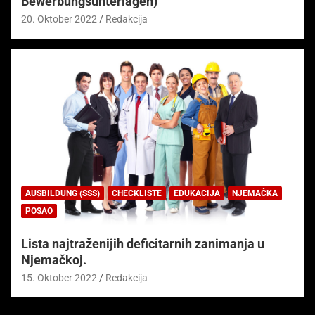
Bewerbungsunterlagen)
20. Oktober 2022
Redakcija
AUSBILDUNG (SSS)
CHECKLISTE
EDUKACIJA
NJEMAČKA
POSAO
Lista najtraženijih deficitarnih zanimanja u
Njemačkoj.
15. Oktober 2022
Redakcija