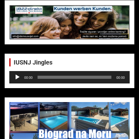
IUSNJ Jingles
Audio-
00:00
00:00
Player