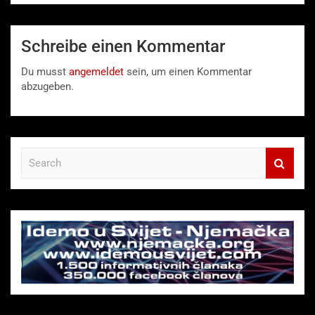
Schreibe einen Kommentar
Du musst
angemeldet
sein, um einen Kommentar
abzugeben.
S
e
a
r
c
h