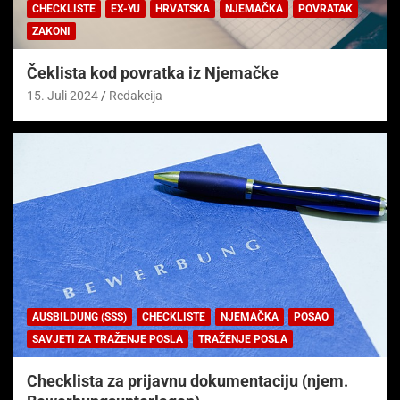
CHECKLISTE
EX-YU
HRVATSKA
NJEMAČKA
POVRATAK
ZAKONI
Čeklista kod povratka iz Njemačke
15. Juli 2024
Redakcija
AUSBILDUNG (SSS)
CHECKLISTE
NJEMAČKA
POSAO
SAVJETI ZA TRAŽENJE POSLA
TRAŽENJE POSLA
Checklista za prijavnu dokumentaciju (njem.