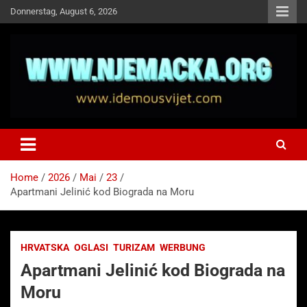
Skip
Donnerstag, August 6, 2026
to
content
NJEMAČKA
Idemo u Svijet-Njemacka!
Home
2026
Mai
23
Apartmani Jelinić kod Biograda na Moru
HRVATSKA
OGLASI
TURIZAM
WERBUNG
Apartmani Jelinić kod Biograda na
Moru