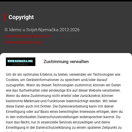
Copyright
© Idemo u Svijet-Njemačka 2012-2026
www.idemousvijet.com
www.njemacka.org
Pregled
Zustimmung verwalten
Impressum
Um dir ein optimales Erlebnis zu bieten, verwenden wir Technologien wie
Datenschutzerklärung
Cookies, um Geräteinformationen zu speichern und/oder darauf
Widerufsbelehrung
zuzugreifen. Wenn du diesen Technologien zustimmst, können wir Daten
Oglašavanje / Postavite svoj oglas
wie das Surfverhalten oder eindeutige IDs auf dieser Website verarbeiten.
Wenn du deine Zustimmung nicht erteilst oder zurückziehst, können
bestimmte Merkmale und Funktionen beeinträchtigt werden. Wir teilen
Tko je “Idemo u Svijet – Njemačka?
diese Daten auch mit Dritten. Die Datenverarbeitung kann mit deiner
Einwilligung oder auf Basis eines berechtigten Interesses erfolgen, dem du
in den individuellen Datenschutzeinstellungen widersprechen kannst. Du
Pretražite stranicu:
hast das Recht, nur in essenzielle Services einzuwilligen und deine
Einwilligung in der Datenschutzerklärung zu einem späteren Zeitpunkt zu