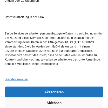
ändern oder zu widerrufen.
S
e
a
r
Datenverarbeitung in den USA
Kalendar
c
h
MAI 2026
Einige Services verarbeiten personenbezogene Daten in den USA. Indem du
der Nutzung dieser Services zustimmst, erklärst du dich auch mit der
M
D
M
D
F
S
S
Verarbeitung deiner Daten in den USA gemäß Art. 49 (1) lit. a DSGVO
einverstanden. Die USA werden vom EuGH als ein Land mit einem
1
2
3
unzureichenden Datenschutzniveau nach EU-Standards angesehen.
Insbesondere besteht das Risiko, dass deine Daten von US-Behörden zu
4
5
6
7
8
9
10
Kontroll- und Überwachungszwecken verarbeitet werden, unter Umständen
ohne die Möglichkeit eines Rechtsbehelfs.
11
12
13
14
15
16
17
18
19
20
21
22
23
24
Dienste verwalten
25
26
27
28
29
30
31
Akzeptieren
« Apr.
Juni »
Ablehnen