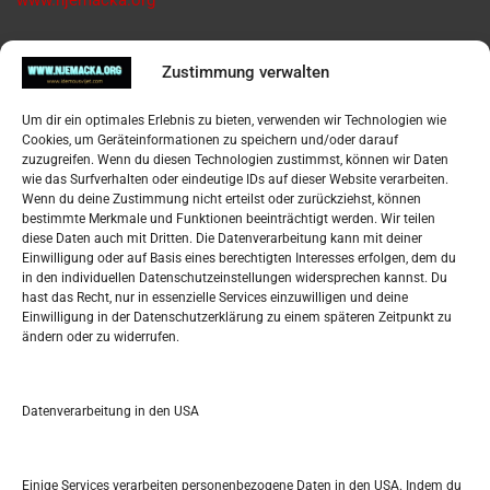
www.njemacka.org
Pregled
Zustimmung verwalten
Impressum
Um dir ein optimales Erlebnis zu bieten, verwenden wir Technologien wie
Datenschutzerklärung
Cookies, um Geräteinformationen zu speichern und/oder darauf
Widerufsbelehrung
zuzugreifen. Wenn du diesen Technologien zustimmst, können wir Daten
Oglašavanje / Postavite svoj oglas
wie das Surfverhalten oder eindeutige IDs auf dieser Website verarbeiten.
Wenn du deine Zustimmung nicht erteilst oder zurückziehst, können
bestimmte Merkmale und Funktionen beeinträchtigt werden. Wir teilen
Tko je “Idemo u Svijet – Njemačka?
diese Daten auch mit Dritten. Die Datenverarbeitung kann mit deiner
Einwilligung oder auf Basis eines berechtigten Interesses erfolgen, dem du
in den individuellen Datenschutzeinstellungen widersprechen kannst. Du
Pretražite stranicu:
hast das Recht, nur in essenzielle Services einzuwilligen und deine
Einwilligung in der Datenschutzerklärung zu einem späteren Zeitpunkt zu
ändern oder zu widerrufen.
S
e
a
r
Datenverarbeitung in den USA
Kalendar
c
h
MAI 2026
Einige Services verarbeiten personenbezogene Daten in den USA. Indem du