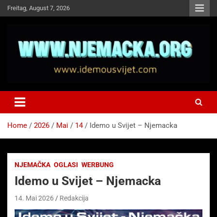
Skip
Freitag, August 7, 2026
to
content
NJEMAČKA
Idemo u Svijet-Njemacka!
Home
2026
Mai
14
Idemo u Svijet – Njemacka
NJEMAČKA
OGLASI
WERBUNG
Idemo u Svijet – Njemacka
14. Mai 2026
Redakcija