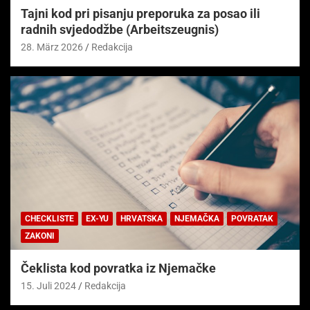
Tajni kod pri pisanju preporuka za posao ili
radnih svjedodžbe (Arbeitszeugnis)
28. März 2026
Redakcija
CHECKLISTE
EX-YU
HRVATSKA
NJEMAČKA
POVRATAK
ZAKONI
Čeklista kod povratka iz Njemačke
15. Juli 2024
Redakcija