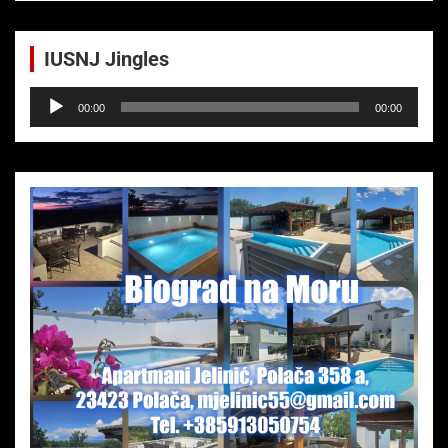
IUSNJ Jingles
Audio-
00:00
00:00
Player