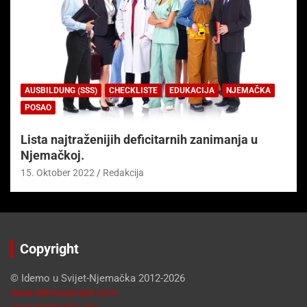
AUSBILDUNG (SSS)
CHECKLISTE
EDUKACIJA
NJEMAČKA
POSAO
Lista najtraženijih deficitarnih zanimanja u
Njemačkoj.
15. Oktober 2022
Redakcija
Copyright
© Idemo u Svijet-Njemačka 2012-2026
www.idemousvijet.com