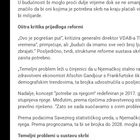
U budućnosti bi moglo proći dulje vrijeme dok se ne smanje
značilo da bi oni kojima je potrebna skrb na kraju plaćali 
bi milijarde.
Oštra kritika prijedloga reformi
„Ovo je pogrešan put“, kritizira generalni direktor VDAB-
vremena“, primjećuje, ali „budući da imamo sve veći broj l
zbrajati.“ Posljedično, tvrdi, strukturne reforme sustava 
zaista potrebno.
„Temeljni problem leži u činjenici da u Njemačkoj stalno ra
zdravstveni ekonomist Afschin Gandjour s Frankfurtske šk
demografskim trendovima, ta brojka udvostručila u posljed
Nadalje, koncept “potrebe za njegom” redefiniran je 2017. g
stupnjeva njege. Međutim, prema riječima zdravstvenog stru
pravilno riješeno. “Zato se sada suočavamo s ovim probl
Prema podacima Saveznog statističkog ureda, u Njemačkoj t
njega. Prema prognozama, ta bi se brojka do 2028. mogla p
Temeljni problemi u sustavu skrbi