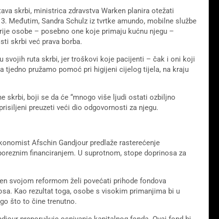
va skrbi, ministrica zdravstva Warken planira otežati
do 3. Međutim, Sandra Schulz iz tvrtke amundo, mobilne službe
arije osobe – posebno one koje primaju kućnu njegu –
sti skrbi već prava borba.
ojih ruta skrbi, jer troškovi koje pacijenti – čak i oni koji
a tjedno pružamo pomoć pri higijeni cijelog tijela, na kraju
e skrbi, boji se da će “mnogo više ljudi ostati ozbiljno
 prisiljeni preuzeti veći dio odgovornosti za njegu.
 ekonomist Afschin Gandjour predlaže rasterećenje
poreznim financiranjem. U suprotnom, stope doprinosa za
ken svojom reformom želi povećati prihode fondova
nosa. Kao rezultat toga, osobe s visokim primanjima bi u
go što to čine trenutno.
ndjour preporučuje osnivanje kapitalnog fonda. Ovaj fond bi