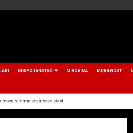
LARI
GOSPODARSTVO
MIROVINA
MOBILNOST
kenova reforma sestrinske skrbi