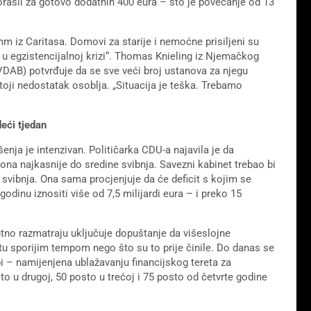
orasli za gotovo dodatnih 400 eura – što je povećanje od 13
m iz Caritasa. Domovi za starije i nemoćne prisiljeni su
li u egzistencijalnoj krizi“. Thomas Knieling iz Njemačkog
(VDAB) potvrđuje da se sve veći broj ustanova za njegu
toji nedostatak osoblja. „Situacija je teška. Trebamo
eći tjedan
enja je intenzivan. Političarka CDU-a najavila je da
ona najkasnije do sredine svibnja. Savezni kabinet trebao bi
 svibnja. Ona sama procjenjuje da će deficit s kojim se
odinu iznositi više od 7,5 milijardi eura – i preko 15
tno razmatraju uključuje dopuštanje da višeslojne
u sporijim tempom nego što su to prije činile. Do danas se
i – namijenjena ublažavanju financijskog tereta za
o u drugoj, 50 posto u trećoj i 75 posto od četvrte godine