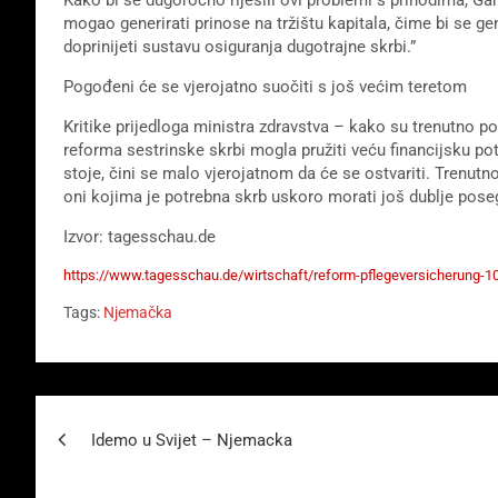
mogao generirati prinose na tržištu kapitala, čime bi se ge
doprinijeti sustavu osiguranja dugotrajne skrbi.”
Pogođeni će se vjerojatno suočiti s još većim teretom
Kritike prijedloga ministra zdravstva – kako su trenutno 
reforma sestrinske skrbi mogla pružiti veću financijsku pot
stoje, čini se malo vjerojatnom da će se ostvariti. Trenutn
oni kojima je potrebna skrb uskoro morati još dublje poseg
Izvor: tagesschau.de
https://www.tagesschau.de/wirtschaft/reform-pflegeversicherung-1
Tags:
Njemačka
Beitragsnavigation
Idemo u Svijet – Njemacka