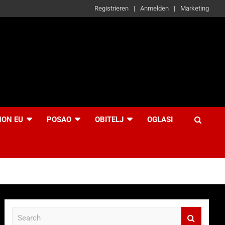
Registrieren
Anmelden
Marketing
NON EU
POSAO
OBITELJ
OGLASI
S
e