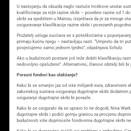
U nastojanju da obuzda naglo rastuće troškove unutar susta
kvalificiranje za niže razine skrbi – posebno razine od 1 
skrbi sa sjedištem u Mainzu, izvještava da je za mnoge st
osiguravanje klasifikacije razine skrbi i povezanih pogodno
Pružatelj usluga suočava se s poteškoćama u popunjavanju sv
primaju kućnu njegu – nastavljaju rasti. “Umjesto da tri put
posjećujemo samo jednom tjedno”, objašnjava Schulz.
Ako u budućnosti postane još teže dobiti klasifikaciju razin
nedovoljno opsluženo”. Alternativno, članovi obitelji bili bi
Porezni fondovi kao olakšanje?
Kako bi se smanjio jaz od više milijardi eura, zdravstveni
zakonskog sustava osiguranja dugotrajne skrbi dodatnim 
osiguranje dugotrajne skrbi bi porasle.
Kako bi se osiguralo da se upravo to ne dogodi, Nina War
dugotrajne skrbi i podići gornju granicu za procjenu dopri
budućnosti više doprinosile fondovima dugotrajne skrbi ne
Kako bi se dugoročno riješili ovi problemi s prihodima, Ga