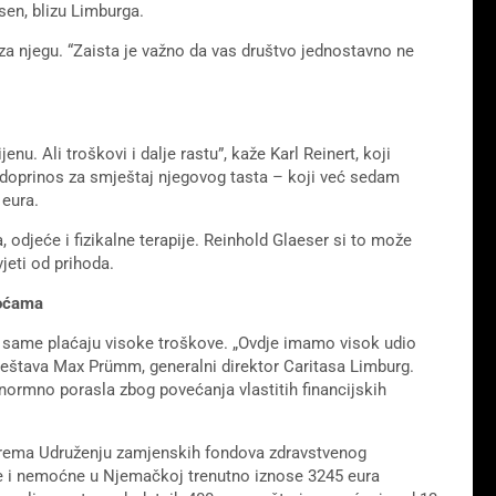
sen, blizu Limburga.
a njegu. “Zaista je važno da vas društvo jednostavno ne
nu. Ali troškovi i dalje rastu”, kaže Karl Reinert, koji
 doprinos za smještaj njegovog tasta – koji već sedam
 eura.
, odjeće i fizikalne terapije. Reinhold Glaeser si to može
jeti od prihoda.
koćama
a same plaćaju visoke troškove. „Ovdje imamo visok udio
vještava Max Prümm, generalni direktor Caritasa Limburg.
normno porasla zbog povećanja vlastitih financijskih
o. Prema Udruženju zamjenskih fondova zdravstvenog
ije i nemoćne u Njemačkoj trenutno iznose 3245 eura