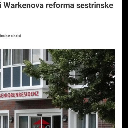
ti Warkenova reforma sestrinske
inske skrbi