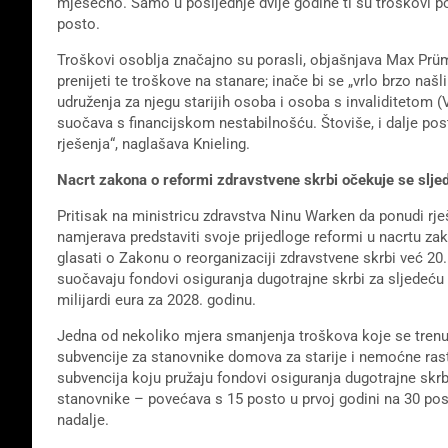
mjesečno. Samo u posljednje dvije godine ti su troškovi p
posto.
Troškovi osoblja značajno su porasli, objašnjava Max Prüm
prenijeti te troškove na stanare; inače bi se „vrlo brzo naš
udruženja za njegu starijih osoba i osoba s invaliditetom 
suočava s financijskom nestabilnošću. Štoviše, i dalje pos
rješenja“, naglašava Knieling.
Nacrt zakona o reformi zdravstvene skrbi očekuje se sljed
Pritisak na ministricu zdravstva Ninu Warken da ponudi rješ
namjerava predstaviti svoje prijedloge reformi u nacrtu zak
glasati o Zakonu o reorganizaciji zdravstvene skrbi već 20.
suočavaju fondovi osiguranja dugotrajne skrbi za sljedeću g
milijardi eura za 2028. godinu.
Jedna od nekoliko mjera smanjenja troškova koje se trenu
subvencije za stanovnike domova za starije i nemoćne rast
subvencija koju pružaju fondovi osiguranja dugotrajne skrb
stanovnike – povećava s 15 posto u prvoj godini na 30 post
nadalje.