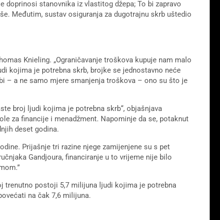
 doprinosi stanovnika iz vlastitog džepa; To bi zapravo
više. Međutim, sustav osiguranja za dugotrajnu skrb uštedio
a Thomas Knieling. „Ograničavanje troškova kupuje nam malo
judi kojima je potrebna skrb, brojke se jednostavno neće
skrbi – a ne samo mjere smanjenja troškova – ono su što je
ste broj ljudi kojima je potrebna skrb“, objašnjava
ole za financije i menadžment. Napominje da se, potaknut
njih deset godina.
odine. Prijašnje tri razine njege zamijenjene su s pet
čnjaka Gandjoura, financiranje u to vrijeme nije bilo
emom.”
renutno postoji 5,7 milijuna ljudi kojima je potrebna
ovećati na čak 7,6 milijuna.