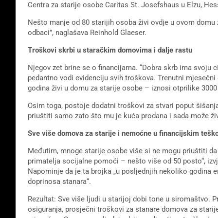
Centra za starije osobe Caritas St. Josefshaus u Elzu, Hes
Nešto manje od 80 starijih osoba živi ovdje u ovom domu z
odbaci”, naglašava Reinhold Glaeser.
Troškovi skrbi u staračkim domovima i dalje rastu
Njegov zet brine se o financijama. “Dobra skrb ima svoju cije
pedantno vodi evidenciju svih troškova. Trenutni mjesečni
godina živi u domu za starije osobe – iznosi otprilike 3000
Osim toga, postoje dodatni troškovi za stvari poput šišanja
priuštiti samo zato što mu je kuća prodana i sada može živ
Sve više domova za starije i nemoćne u financijskim teš
Međutim, mnoge starije osobe više si ne mogu priuštiti d
primatelja socijalne pomoći – nešto više od 50 posto“, iz
Napominje da je ta brojka „u posljednjih nekoliko godina e
doprinosa stanara“.
Rezultat: Sve više ljudi u starijoj dobi tone u siromaštv
osiguranja, prosječni troškovi za stanare domova za star