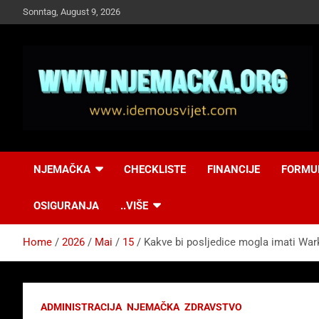
Skip
Sonntag, August 9, 2026
to
content
NJEMAČKA
Idemo u Svijet-
NJEMAČKA
CHECKLISTE
FINANCIJE
FORMU
Njemacka!
OSIGURANJA
..VIŠE
Home
2026
Mai
15
Kakve bi posljedice mogla imati War
ADMINISTRACIJA
NJEMAČKA
ZDRAVSTVO