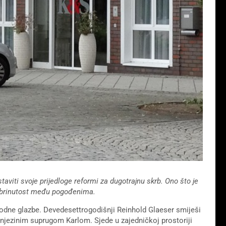
aviti svoje prijedloge reformi za dugotrajnu skrb. Ono što je
abrinutost među pogođenima.
narodne glazbe. Devedesettrogodišnji Reinhold Glaeser smiješi
 njezinim suprugom Karlom. Sjede u zajedničkoj prostoriji