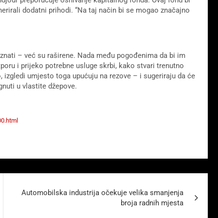
nerirali dodatni prihodi. “Na taj način bi se mogao značajno
poznati – već su raširene. Nada među pogođenima da bi im
poru i prijeko potrebne usluge skrbi, kako stvari trenutno
o, izgledi umjesto toga upućuju na rezove – i sugeriraju da će
nuti u vlastite džepove.
00.html
Automobilska industrija očekuje velika smanjenja
broja radnih mjesta